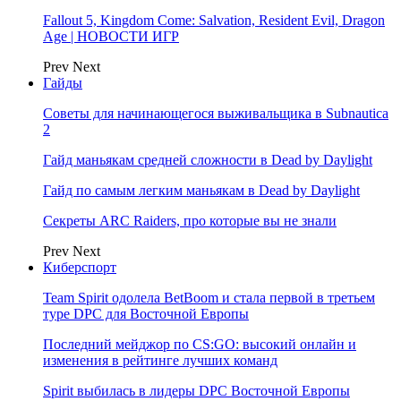
Fallout 5, Kingdom Come: Salvation, Resident Evil, Dragon
Age | НОВОСТИ ИГР
Prev
Next
Гайды
Советы для начинающегося выживальщика в Subnautica
2
Гайд маньякам средней сложности в Dead by Daylight
Гайд по самым легким маньякам в Dead by Daylight
Секреты ARC Raiders, про которые вы не знали
Prev
Next
Киберспорт
Team Spirit одолела BetBoom и стала первой в третьем
туре DPC для Восточной Европы
Последний мейджор по CS:GO: высокий онлайн и
изменения в рейтинге лучших команд
Spirit выбилась в лидеры DPC Восточной Европы