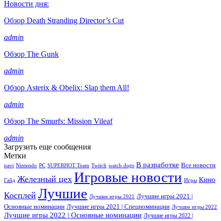
Новости дня:
Обзор Death Stranding Director’s Cut
admin
Обзор The Gunk
admin
Обзор Asterix & Obelix: Slap them All!
admin
Обзор The Smurfs: Mission Vileaf
admin
Загрузить еще сообщения
Метки
В разработке
Все новости
navi
Nintendo
PC
SUPERHOT Team
Twitch
watch dogs
Игровые новости
Железный цех
Кино
Гайд
Игры
Лучшие
Косплей
Лучшие игры 2021 |
Лучшие игры 2021
Основные номинации
Лучшие игры 2021 | Спецноминации
Лучшие игры 2022
Лучшие игры 2022 | Основные номинации
Лучшие игры 2022 |