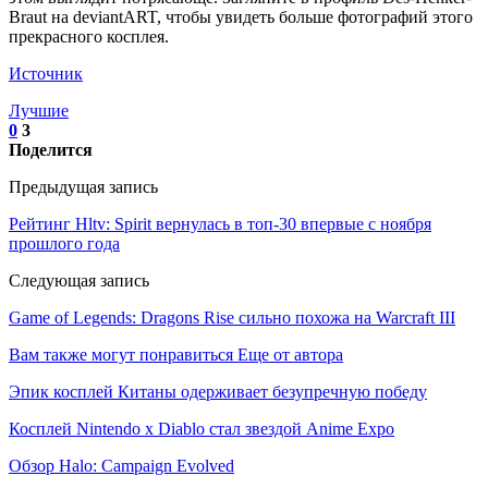
Braut на deviantART, чтобы увидеть больше фотографий этого
прекрасного косплея.
Источник
Лучшие
0
3
Поделится
Предыдущая запись
Рейтинг Hltv: Spirit вернулась в топ-30 впервые с ноября
прошлого года
Следующая запись
Game of Legends: Dragons Rise сильно похожа на Warcraft III
Вам также могут понравиться
Еще от автора
Эпик косплей Китаны одерживает безупречную победу
Косплей Nintendo x Diablo стал звездой Anime Expo
Обзор Halo: Campaign Evolved