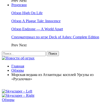
Prev
Next
Рецензии
Обзор High On Life
Обзор A Plague Tale: Innocence
Обзор Endzone — A World Apart
Спецматериал по игре Deck of Ashes: Complete Edition
Prev
Next
Главная
Обзоры
Морская ведьма из Атлантиды: косплей Урсулы из
«Русалочки»
Обзоры