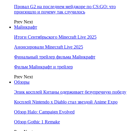
Провал G2 на последнем мейджоре по CS:GO: что
произошло и почему так случилось
Prev
Next
Майнкрафт
Итоги Сентябрьского Minecraft Live 2025
Анонсировали Minecraft Live 2025
Финальный трейлер фильма Майнкрафт
Фильм Майнкрафт и трейлер
Prev
Next
Обзоры
Эпик косплей Китаны одерживает безупречную победу
Косплей Nintendo x Diablo стал звездой Anime Expo
Обзор Halo: Campaign Evolved
Обзор Gothic 1 Remake