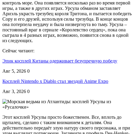
контроль море. Она появляется несколько раз во время первой
игры, а также в других играх. Урсула обманом заставляет
Ариэль украсть трезубец короля Тритона, и пытается победить
Сору и его друзей, используя силы трезубца. В конце концов
она потерпела неудачу и была низвергнута во тьму. Урсула –
постоянный враг в сериале «Королевство сердец», пока она
сыграла в 4 разных играх, возможно, появится снова в одной
из следующих.
Сейчас читают:
Эпик косплей Китаны одерживает безупречную победу
Авг 5, 2026
0
Косплей Nintendo x Diablo стал звездой Anime Expo
Авг 3, 2026
0
Этот косплей Урсулы просто божественен. Все, вплоть до
щупалец, сделано с таким вниманием к деталям. Она
действительно передаёт злую натуру своего персонажа, и при
этом выглядит потрясающе. Загляните в профиль Des-Henker-