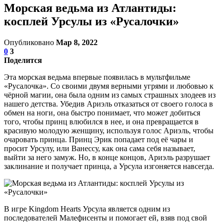
Морская ведьма из Атлантиды:
косплей Урсулы из «Русалочки»
Опубликовано
Мар 8, 2022
0
3
Поделится
Эта морская ведьма впервые появилась в мультфильме
«Русалочка». Со своими двумя верными угрями и любовью к
чёрной магии, она была одним из самых страшных злодеев из
нашего детства. Убедив Ариэль отказаться от своего голоса в
обмен на ноги, она быстро понимает, что может добиться
того, чтобы принц влюбился в нее, и она превращается в
красивую молодую женщину, используя голос Ариэль, чтобы
очаровать принца. Принц Эрик попадает под её чары и
просит Урсулу, или Ванессу, как она сама себя называет,
выйти за него замуж. Но, в конце концов, Ариэль разрушает
заклинание и получает принца, а Урсула изгоняется навсегда.
В игре Kingdom Hearts Урсула является одним из
последователей Малефисенты и помогает ей, взяв под свой