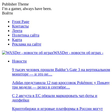
Publisher Theme
I’m a gamer, always have been.
Войти
Front Page
Контакты
Лента
Политика сайта
Карта
Реклама на сайте
WASDer - новости об играх -
Новости
9 тысяч человек прошли Baldur’s Gate 3 на вертикальном
мониторе — и это не…
Adidas представила 12 пар кроссовок Pokémon: у Пикачу
три модели — релиз в сентябре…
С 2 августа в ЕС обязали маркировать чат-боты и
дипфейки
Криптобиржи и игровые платформы в России могут