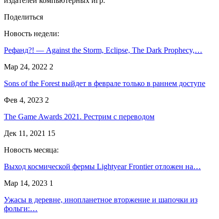
издателей компьютерных игр.
Поделиться
Новость недели:
Рефанд?! — Against the Storm, Eclipse, The Dark Prophecy,…
Мар 24, 2022
2
Sons of the Forest выйдет в феврале только в раннем доступе
Фев 4, 2023
2
The Game Awards 2021. Рестрим с переводом
Дек 11, 2021
15
Новость месяца:
Выход космической фермы Lightyear Frontier отложен на…
Мар 14, 2023
1
Ужасы в деревне, инопланетное вторжение и шапочки из
фольги:…