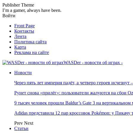
Publisher Theme
I’m a gamer, always have been.
Войти
Front Page
Контакты
Лента
Политика сайта
Карта
Реклама на сайте
WASDer - новости об играх -
Новости
Через пять лет империя падёт, а четверо героев исчезну
Рунет снова «прилёг»: пользователи жалуются на сбои Oz
9 тысяч человек прошли Baldur’s Gate 3 на вертикально
Adidas представила 12 пар кроссовок Pokémon: у Пикачу
Prev
Next
Статьи