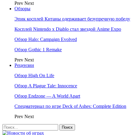
Prev
Next
Обзоры
Эпик косплей Китаны одерживает безупречную победу
Косплей Nintendo x Diablo стал звездой Anime Expo
Обзор Halo: Campaign Evolved
Обзор Gothic 1 Remake
Prev
Next
Рецензии
Обзор High On Life
Обзор A Plague Tale: Innocence
Обзор Endzone — A World Apart
Спецматериал по игре Deck of Ashes: Complete Edition
Prev
Next