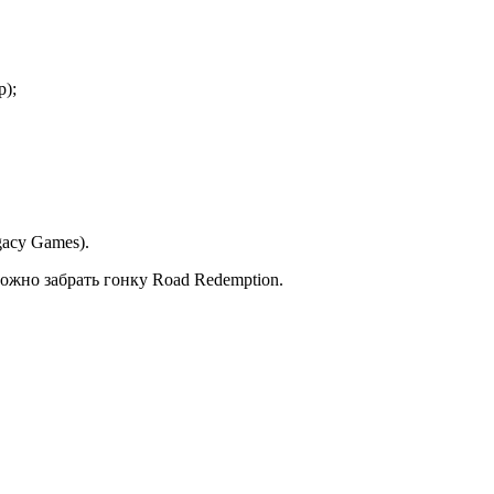
p);
egacy Games).
можно забрать гонку Road Redemption.