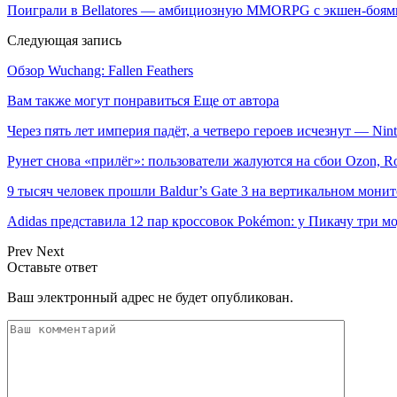
Поиграли в Bellatores — амбициозную MMORPG с экшен-боями
Следующая запись
Обзор Wuchang: Fallen Feathers
Вам также могут понравиться
Еще от автора
Через пять лет империя падёт, а четверо героев исчезнут — Ni
Рунет снова «прилёг»: пользователи жалуются на сбои Ozon, R
9 тысяч человек прошли Baldur’s Gate 3 на вертикальном мон
Adidas представила 12 пар кроссовок Pokémon: у Пикачу три
Prev
Next
Оставьте ответ
Ваш электронный адрес не будет опубликован.