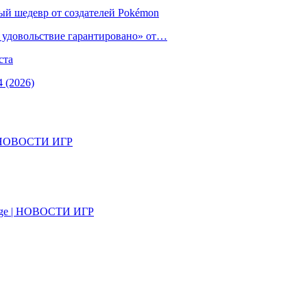
ый шедевр от создателей Pokémon
е удовольствие гарантировано» от…
ста
 (2026)
il | НОВОСТИ ИГР
on Age | НОВОСТИ ИГР