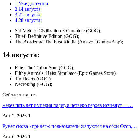
1
Уже доступно:
2
14 августа:
3
21 августа:
4
28 августа:
Sid Meier’s Civilization 3 Complete (GOG);
Thief: Definitive Edition (GOG);
The Academy: The First Riddle (Amazon Games App);
14 августа:
Fate: The Traitor Soul (GOG);
Filthy Animals: Heist Simulator (Epic Games Store);
Tin Hearts (GOG);
Necroking (GOG);
Сейчас читают:
Через пять лет империя падёт, а четверо героев исчезнут —…
Авг 7, 2026
1
Рунет снова «прилёг»: пользователи жалуются на сбои Ozon,…
Авг 6, 2026
1