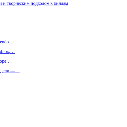
 и творческим подходом к билдам
ntendo…
oblox,…
иторе…
 модели —…