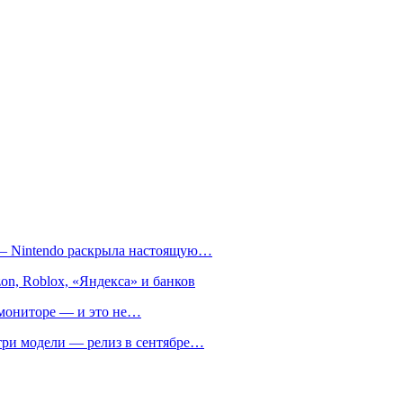
т — Nintendo раскрыла настоящую…
on, Roblox, «Яндекса» и банков
м мониторе — и это не…
 три модели — релиз в сентябре…