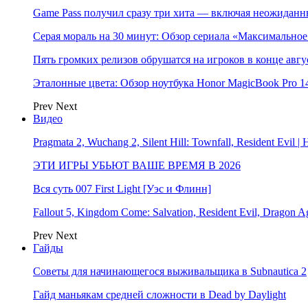
Game Pass получил сразу три хита — включая неожиданн
Серая мораль на 30 минут: Обзор сериала «Максимально
Пять громких релизов обрушатся на игроков в конце авгу
Эталонные цвета: Обзор ноутбука Honor MagicBook Pro 14
Prev
Next
Видео
Pragmata 2, Wuchang 2, Silent Hill: Townfall, Resident Ev
ЭТИ ИГРЫ УБЬЮТ ВАШЕ ВРЕМЯ В 2026
Вся суть 007 First Light [Уэс и Флинн]
Fallout 5, Kingdom Come: Salvation, Resident Evil, Drag
Prev
Next
Гайды
Советы для начинающегося выживальщика в Subnautica 2
Гайд маньякам средней сложности в Dead by Daylight