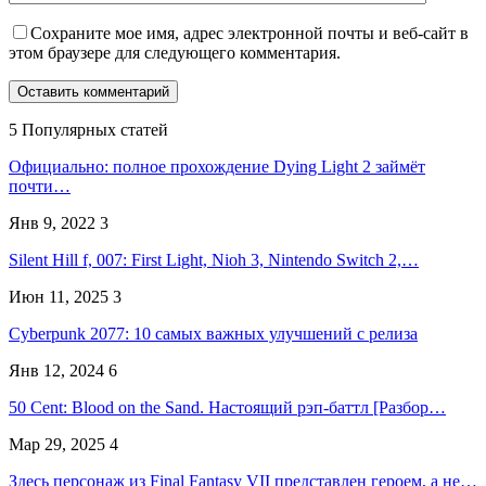
Сохраните мое имя, адрес электронной почты и веб-сайт в
этом браузере для следующего комментария.
5 Популярных статей
Официально: полное прохождение Dying Light 2 займёт
почти…
Янв 9, 2022
3
Silent Hill f, 007: First Light, Nioh 3, Nintendo Switch 2,…
Июн 11, 2025
3
Cyberpunk 2077: 10 самых важных улучшений с релиза
Янв 12, 2024
6
50 Cent: Blood on the Sand. Настоящий рэп-баттл [Разбор…
Мар 29, 2025
4
Здесь персонаж из Final Fantasy VII представлен героем, а не…