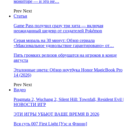
мониторе — и это не…
Prev
Next
Статьи
Game Pass получил сразу три хита — включая
неожиданный шедевр от создателей Pokémon
Серая мораль на 30 минут: Обзор сериала
«Максимальное удовольствие гарантировано» от…
Пять громких релизов обрушатся на игроков в конце
августа
Эталонные цвета: Обзор ноутбука Honor MagicBook Pro
14 (2026)
Prev
Next
Видео
Pragmata 2, Wuchang 2, Silent Hill: Townfall, Resident Evil |
НОВОСТИ ИГР
ЭТИ ИГРЫ УБЬЮТ ВАШЕ ВРЕМЯ В 2026
Вся суть 007 First Light [Уэс и Флинн]