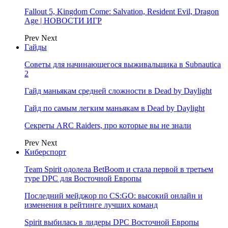
Fallout 5, Kingdom Come: Salvation, Resident Evil, Dragon
Age | НОВОСТИ ИГР
Prev
Next
Гайды
Советы для начинающегося выживальщика в Subnautica
2
Гайд маньякам средней сложности в Dead by Daylight
Гайд по самым легким маньякам в Dead by Daylight
Секреты ARC Raiders, про которые вы не знали
Prev
Next
Киберспорт
Team Spirit одолела BetBoom и стала первой в третьем
туре DPC для Восточной Европы
Последний мейджор по CS:GO: высокий онлайн и
изменения в рейтинге лучших команд
Spirit выбилась в лидеры DPC Восточной Европы