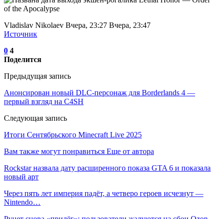
Vladislav Nikolaev Вчера, 23:27 Вчера, 23:47
Источник
0
4
Поделится
Предыдущая запись
Анонсирован новый DLC-персонаж для Borderlands 4 —
первый взгляд на C4SH
Следующая запись
Итоги Сентябрьского Minecraft Live 2025
Вам также могут понравиться
Еще от автора
Rockstar назвала дату расширенного показа GTA 6 и показала
новый арт
Через пять лет империя падёт, а четверо героев исчезнут —
Nintendo…
Рунет снова «прилёг»: пользователи жалуются на сбои Ozon,