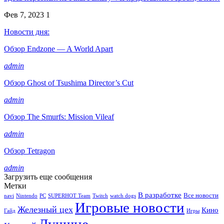
Фев 7, 2023
1
Новости дня:
Обзор Endzone — A World Apart
admin
Обзор Ghost of Tsushima Director’s Cut
admin
Обзор The Smurfs: Mission Vileaf
admin
Обзор Tetragon
admin
Загрузить еще сообщения
Метки
В разработке
Все новости
navi
Nintendo
PC
SUPERHOT Team
Twitch
watch dogs
Игровые новости
Железный цех
Кино
Гайд
Игры
Лучшие