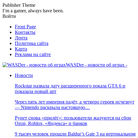
Publisher Theme
I’m a gamer, always have been.
Войти
Front Page
Контакты
Лента
Политика сайта
Карта
Реклама на сайте
WASDer - новости об играх -
Новости
Rockstar назвала дату расширенного показа GTA 6 и
показала новый арт
Через пять лет империя падёт, а четверо героев исчезнут
— Nintendo раскрыла настоящую…
Рунет снова «прилёг»: пользователи жалуются на сбои
Ozon, Roblox, «Яндекса» и банков
9 тысяч человек прошли Baldur’s Gate 3 на вертикальном