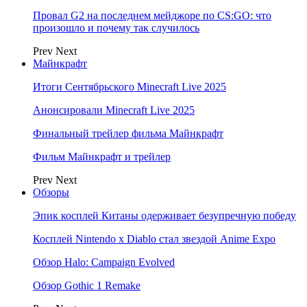
Провал G2 на последнем мейджоре по CS:GO: что
произошло и почему так случилось
Prev
Next
Майнкрафт
Итоги Сентябрьского Minecraft Live 2025
Анонсировали Minecraft Live 2025
Финальный трейлер фильма Майнкрафт
Фильм Майнкрафт и трейлер
Prev
Next
Обзоры
Эпик косплей Китаны одерживает безупречную победу
Косплей Nintendo x Diablo стал звездой Anime Expo
Обзор Halo: Campaign Evolved
Обзор Gothic 1 Remake