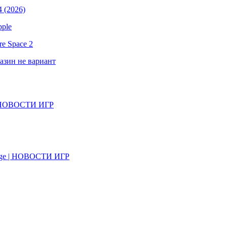
 (2026)
pple
e Space 2
газин не вариант
il | НОВОСТИ ИГР
on Age | НОВОСТИ ИГР