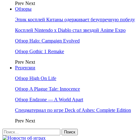
Prev
Next
Обзоры
Эпик косплей Китаны одерживает безупречную победу
Косплей Nintendo x Diablo стал звездой Anime Expo
Обзор Halo: Campaign Evolved
Обзор Gothic 1 Remake
Prev
Next
Рецензии
Обзор High On Life
Обзор A Plague Tale: Innocence
Обзор Endzone — A World Apart
Спецматериал по игре Deck of Ashes: Complete Edition
Prev
Next