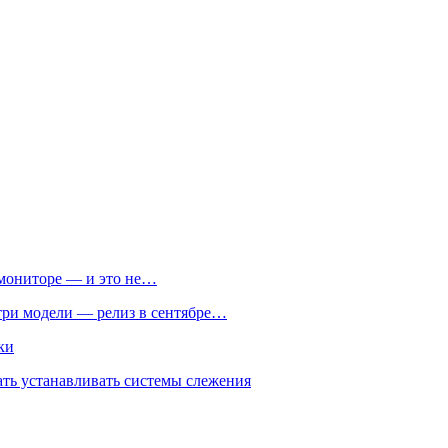
м мониторе — и это не…
 три модели — релиз в сентябре…
ки
ть устанавливать системы слежения