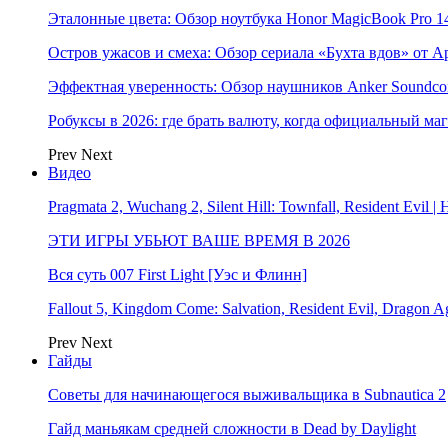
Эталонные цвета: Обзор ноутбука Honor MagicBook Pro 14
Остров ужасов и смеха: Обзор сериала «Бухта вдов» от A
Эффектная уверенность: Обзор наушников Anker Soundcor
Робуксы в 2026: где брать валюту, когда официальный ма
Prev
Next
Видео
Pragmata 2, Wuchang 2, Silent Hill: Townfall, Resident Ev
ЭТИ ИГРЫ УБЬЮТ ВАШЕ ВРЕМЯ В 2026
Вся суть 007 First Light [Уэс и Флинн]
Fallout 5, Kingdom Come: Salvation, Resident Evil, Drag
Prev
Next
Гайды
Советы для начинающегося выживальщика в Subnautica 2
Гайд маньякам средней сложности в Dead by Daylight