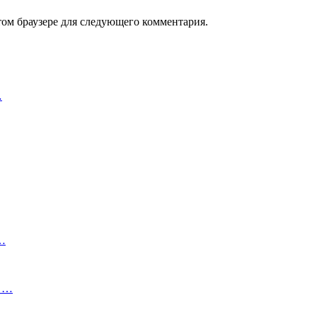
том браузере для следующего комментария.
…
,…
t …