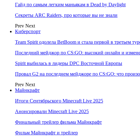
Гайд по самым легким маньякам в Dead by Daylight
Секреты ARC Raiders, про которые вы не знали
Prev
Next
Киберспорт
Team Spirit одолела BetBoom и стала первой в третьем т
Последний мейджор по CS:GO: высокий онлайн и измене
Spirit выбилась в лидеры DPC Восточной Европы
Провал G2 на последнем мейджоре по CS:GO: что произо
Prev
Next
Майнкрафт
Итоги Сентябрьского Minecraft Live 2025
Анонсировали Minecraft Live 2025
Финальный трейлер фильма Майнкрафт
Фильм Майнкрафт и трейлер