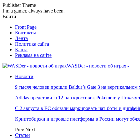
Publisher Theme
I’m a gamer, always have been.
Войти
Front Page
Контакты
Лента
Политика сайта
Карта
Реклама на сайте
WASDer - новости об играх -
Новости
9 тысяч человек прошли Baldur’s Gate 3 на вертикально
Adidas представила 12 пар кроссовок Pokémon: у Пикачу
С 2 августа в ЕС обязали маркировать чат-боты и дипфей
Криптобиржи и игровые платформы в России могут обяза
Prev
Next
Статьи