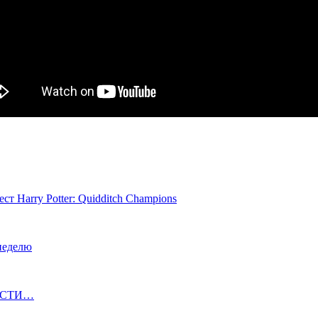
ст Harry Potter: Quidditch Champions
 неделю
ОВОСТИ…