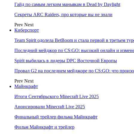
Гайд по самым легким маньякам в Dead by Daylight
Секреты ARC Raiders, про которые вы не знали
Prev
Next
Киберспорт
Team Spirit одолела BetBoom и стала первой в третьем т
Последний мейджор по CS:GO: высокий онлайн и измене
Spirit выбилась в лидеры DPC Восточной Европы
Провал G2 на последнем мейджоре по CS:GO: что произо
Prev
Next
Майнкрафт
Итоги Сентябрьского Minecraft Live 2025
Анонсировали Minecraft Live 2025
Финальный трейлер фильма Майнкрафт
Фильм Майнкрафт и трейлер