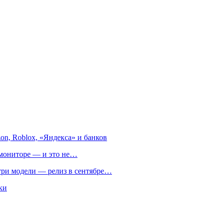
on, Roblox, «Яндекса» и банков
м мониторе — и это не…
 три модели — релиз в сентябре…
ки