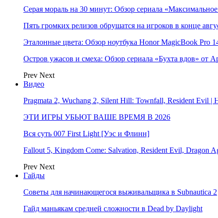
Серая мораль на 30 минут: Обзор сериала «Максимально
Пять громких релизов обрушатся на игроков в конце авгу
Эталонные цвета: Обзор ноутбука Honor MagicBook Pro 14
Остров ужасов и смеха: Обзор сериала «Бухта вдов» от A
Prev
Next
Видео
Pragmata 2, Wuchang 2, Silent Hill: Townfall, Resident Ev
ЭТИ ИГРЫ УБЬЮТ ВАШЕ ВРЕМЯ В 2026
Вся суть 007 First Light [Уэс и Флинн]
Fallout 5, Kingdom Come: Salvation, Resident Evil, Drag
Prev
Next
Гайды
Советы для начинающегося выживальщика в Subnautica 2
Гайд маньякам средней сложности в Dead by Daylight