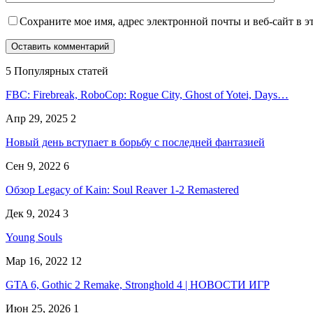
Сохраните мое имя, адрес электронной почты и веб-сайт в э
5 Популярных статей
FBC: Firebreak, RoboCop: Rogue City, Ghost of Yotei, Days…
Апр 29, 2025
2
Новый день вступает в борьбу с последней фантазией
Сен 9, 2022
6
Обзор Legacy of Kain: Soul Reaver 1-2 Remastered
Дек 9, 2024
3
Young Souls
Мар 16, 2022
12
GTA 6, Gothic 2 Remake, Stronghold 4 | НОВОСТИ ИГР
Июн 25, 2026
1