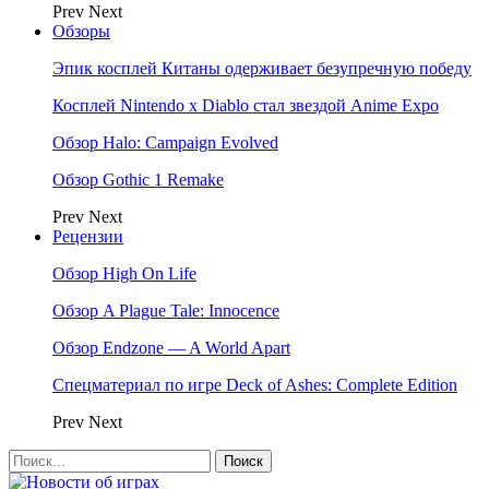
Prev
Next
Обзоры
Эпик косплей Китаны одерживает безупречную победу
Косплей Nintendo x Diablo стал звездой Anime Expo
Обзор Halo: Campaign Evolved
Обзор Gothic 1 Remake
Prev
Next
Рецензии
Обзор High On Life
Обзор A Plague Tale: Innocence
Обзор Endzone — A World Apart
Спецматериал по игре Deck of Ashes: Complete Edition
Prev
Next