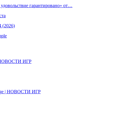
е удовольствие гарантировано» от…
ста
 (2026)
pple
il | НОВОСТИ ИГР
on Age | НОВОСТИ ИГР