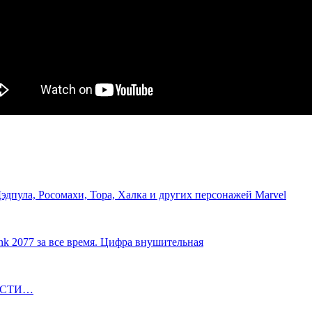
эдпула, Росомахи, Тора, Халка и других персонажей Marvel
unk 2077 за все время. Цифра внушительная
ОВОСТИ…