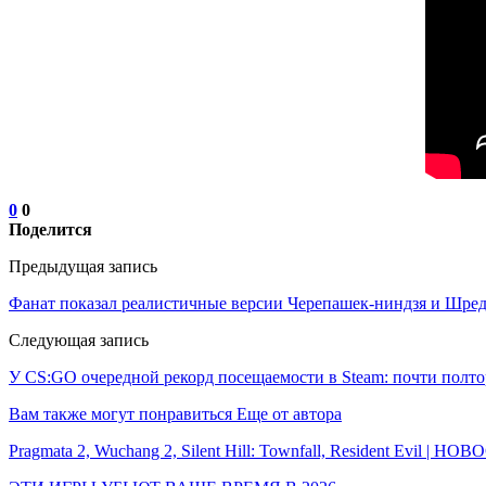
0
0
Поделится
Предыдущая запись
Фанат показал реалистичные версии Черепашек-ниндзя и Шредд
Следующая запись
У CS:GO очередной рекорд посещаемости в Steam: почти полт
Вам также могут понравиться
Еще от автора
Pragmata 2, Wuchang 2, Silent Hill: Townfall, Resident Evil | Н