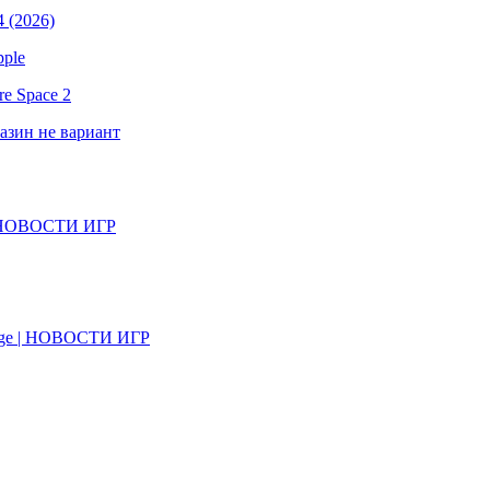
 (2026)
pple
e Space 2
газин не вариант
il | НОВОСТИ ИГР
on Age | НОВОСТИ ИГР