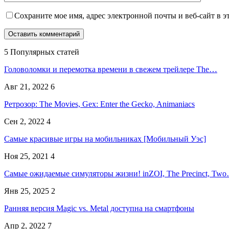
Сохраните мое имя, адрес электронной почты и веб-сайт в э
5 Популярных статей
Головоломки и перемотка времени в свежем трейлере The…
Авг 21, 2022
6
Ретрозор: The Movies, Gex: Enter the Gecko, Animaniacs
Сен 2, 2022
4
Самые красивые игры на мобильниках [Мобильный Уэс]
Ноя 25, 2021
4
Самые ожидаемые симуляторы жизни! inZOI, The Precinct, Tw
Янв 25, 2025
2
Ранняя версия Magic vs. Metal доступна на смартфоны
Апр 2, 2022
7