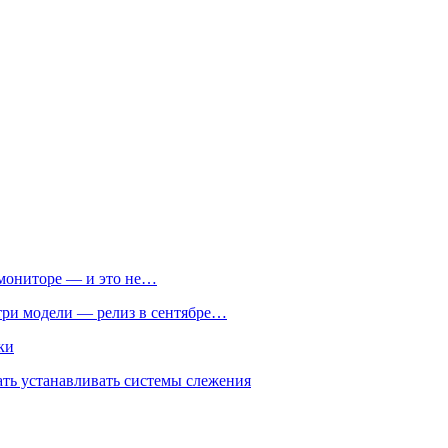
м мониторе — и это не…
 три модели — релиз в сентябре…
ки
ть устанавливать системы слежения