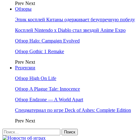
Prev
Next
Обзоры
Эпик косплей Китаны одерживает безупречную победу
Косплей Nintendo x Diablo стал звездой Anime Expo
Обзор Halo: Campaign Evolved
Обзор Gothic 1 Remake
Prev
Next
Рецензии
Обзор High On Life
Обзор A Plague Tale: Innocence
Обзор Endzone — A World Apart
Спецматериал по игре Deck of Ashes: Complete Edition
Prev
Next