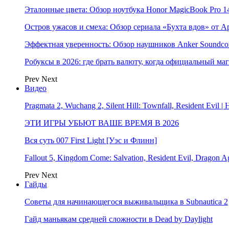
Эталонные цвета: Обзор ноутбука Honor MagicBook Pro 14
Остров ужасов и смеха: Обзор сериала «Бухта вдов» от A
Эффектная уверенность: Обзор наушников Anker Soundcor
Робуксы в 2026: где брать валюту, когда официальный ма
Prev
Next
Видео
Pragmata 2, Wuchang 2, Silent Hill: Townfall, Resident Ev
ЭТИ ИГРЫ УБЬЮТ ВАШЕ ВРЕМЯ В 2026
Вся суть 007 First Light [Уэс и Флинн]
Fallout 5, Kingdom Come: Salvation, Resident Evil, Drag
Prev
Next
Гайды
Советы для начинающегося выживальщика в Subnautica 2
Гайд маньякам средней сложности в Dead by Daylight