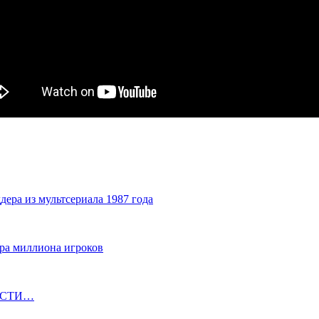
ера из мультсериала 1987 года
ора миллиона игроков
ОВОСТИ…