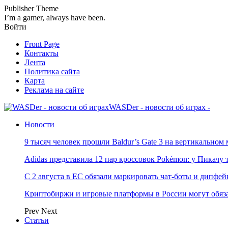
Publisher Theme
I’m a gamer, always have been.
Войти
Front Page
Контакты
Лента
Политика сайта
Карта
Реклама на сайте
WASDer - новости об играх -
Новости
9 тысяч человек прошли Baldur’s Gate 3 на вертикально
Adidas представила 12 пар кроссовок Pokémon: у Пикачу
С 2 августа в ЕС обязали маркировать чат-боты и дипфей
Криптобиржи и игровые платформы в России могут обяза
Prev
Next
Статьи