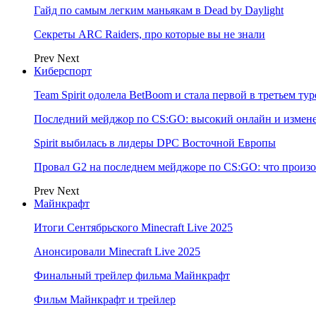
Гайд по самым легким маньякам в Dead by Daylight
Секреты ARC Raiders, про которые вы не знали
Prev
Next
Киберспорт
Team Spirit одолела BetBoom и стала первой в третьем т
Последний мейджор по CS:GO: высокий онлайн и измене
Spirit выбилась в лидеры DPC Восточной Европы
Провал G2 на последнем мейджоре по CS:GO: что произо
Prev
Next
Майнкрафт
Итоги Сентябрьского Minecraft Live 2025
Анонсировали Minecraft Live 2025
Финальный трейлер фильма Майнкрафт
Фильм Майнкрафт и трейлер