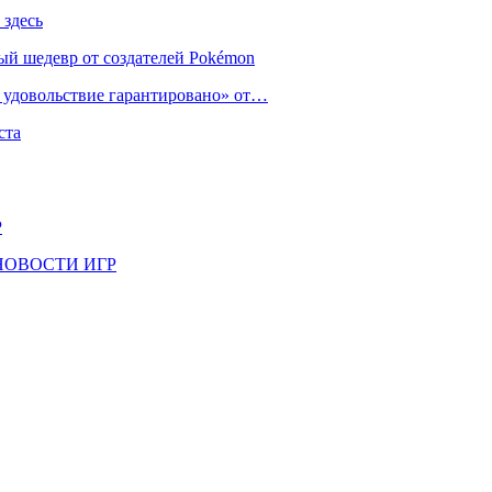
 здесь
ый шедевр от создателей Pokémon
е удовольствие гарантировано» от…
ста
Р
il | НОВОСТИ ИГР