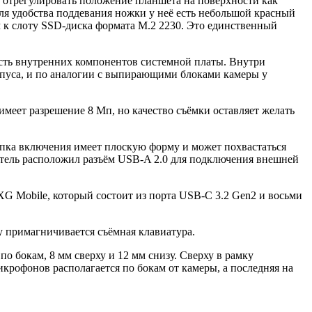
 отрегулировать положение планшета на поверхности как
ля удобства поддевания ножки у неё есть небольшой красный
 к слоту SSD-диска формата M.2 2230. Это единственный
часть внутренних компонентов системной платы. Внутри
рпуса, и по аналогии с выпирающими блоками камеры у
меет разрешение 8 Мп, но качество съёмки оставляет желать
опка включения имеет плоскую форму и может похвастаться
дитель расположил разъём USB-A 2.0 для подключения внешней
XG Mobile, который состоит из порта USB-С 3.2 Gen2 и восьми
у примагничивается съёмная клавиатура.
 бокам, 8 мм сверху и 12 мм снизу. Сверху в рамку
крофонов располагается по бокам от камеры, а последняя на