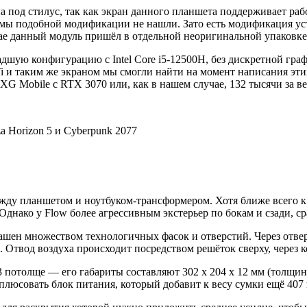
на под стилус, так как экран данного планшета поддерживает ра
 мы подобной модификации не нашли. Зато есть модификация ус
ае данный модуль пришёл в отдельной неоригинальной упаковке
ладшую конфигурацию с Intel Core i5-12500H, без дискретной гр
Ti и таким же экраном мы смогли найти на момент написания эти
XG Mobile с RTX 3070 или, как в нашем случае, 132 тысячи за 
у планшетом и ноутбуком-трансформером. Хотя ближе всего к нем
Однако у Flow более агрессивным экстерьер по бокам и сзади, с
шен множеством технологичных фасок и отверстий. Через отвер
 Отвод воздуха происходит посредством решёток сверху, через 
потолще — его габариты составляют 302 x 204 x 12 мм (толщина 
иплюсовать блок питания, который добавит к весу сумки ещё 407