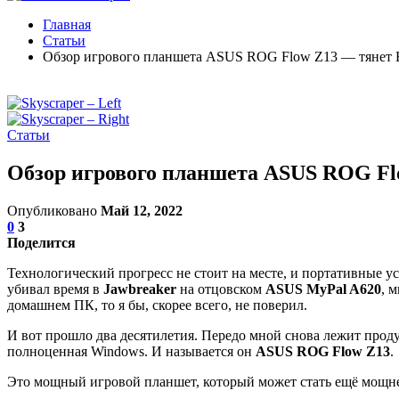
Главная
Статьи
Обзор игрового планшета ASUS ROG Flow Z13 — тянет Fo
Статьи
Обзор игрового планшета ASUS ROG Flo
Опубликовано
Май 12, 2022
0
3
Поделится
Технологический прогресс не стоит на месте, и портативные уст
убивал время в
Jawbreaker
на отцовском
ASUS MyPal A620
, 
домашнем ПК, то я бы, скорее всего, не поверил.
И вот прошло два десятилетия. Передо мной снова лежит про
полноценная Windows. И называется он
ASUS ROG Flow Z13
.
Это мощный игровой планшет, который может стать ещё мощн