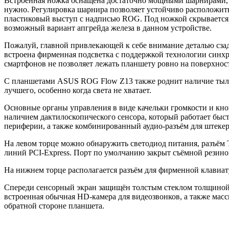
Встроенная ножка оснащена достаточно мощными шарнирами, д
нужно. Регулировка шарнира позволяет устойчиво расположить
пластиковый выступ с надписью ROG. Под ножкой скрывается с
возможный вариант апгрейда железа в данном устройстве.
Пожалуй, главной привлекающей к себе внимание деталью сзад
встроена фирменная подсветка с поддержкой технологии синхр
смартфонов не позволяет лежать планшету ровно на поверхност
С планшетами ASUS ROG Flow Z13 также роднит наличие тыльно
лучшего, особенно когда света не хватает.
Основные органы управления в виде качельки громкости и кн
наличием дактилоскопического сенсора, который работает быст
периферии, а также комбинированный аудио-разъём для штекер
На левом торце можно обнаружить светодиод питания, разъём 
линий PCI-Express. Порт по умолчанию закрыт съёмной резино
На нижнем торце располагается разъём для фирменной клавиат
Спереди сенсорный экран защищён толстым стеклом толщиной о
встроенная обычная HD-камера для видеозвонков, а также мас
обратной стороне планшета.