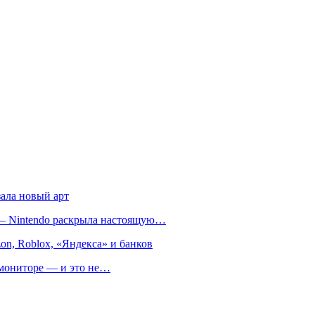
зала новый арт
т — Nintendo раскрыла настоящую…
on, Roblox, «Яндекса» и банков
м мониторе — и это не…