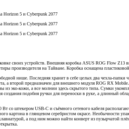
ковке своих устройств. Внешняя коробка ASUS ROG Flow Z13 вы
ры производителя на Тайване. Коробка оснащена пластиковой 
бодной нише. Последняя хранит в себе целых два чехла-папки ч
а, а второй предназначен для внешнего модуля ROG RX Mobile.
 из эко-кожи, а все молнии здесь скрытого типа. Сумки укомп
я создания подобия ручки для переноски в руке, а длинный обл
 Вт со штекером USB-C и съёмного сетевого кабеля располагают
ного картона в глянцевом серебристом окрасе. Необычности упа
авиатурой, а под ним можно найти конверт из пузырчатой плёнк
открытка.