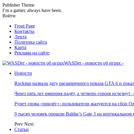
Publisher Theme
I’m a gamer, always have been.
Войти
Front Page
Контакты
Лента
Политика сайта
Карта
Реклама на сайте
WASDer - новости об играх -
Новости
Rockstar назвала дату расширенного показа GTA 6 и пока
Через пять лет империя падёт, а четверо героев исчезну
Рунет снова «прилёг»: пользователи жалуются на сбои Oz
9 тысяч человек прошли Baldur’s Gate 3 на вертикально
Prev
Next
Статьи