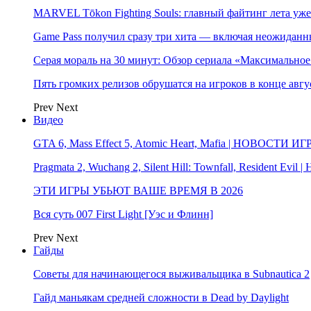
MARVEL Tōkon Fighting Souls: главный файтинг лета уже
Game Pass получил сразу три хита — включая неожиданн
Серая мораль на 30 минут: Обзор сериала «Максимально
Пять громких релизов обрушатся на игроков в конце авгу
Prev
Next
Видео
GTA 6, Mass Effect 5, Atomic Heart, Mafia | НОВОСТИ ИГ
Pragmata 2, Wuchang 2, Silent Hill: Townfall, Resident Ev
ЭТИ ИГРЫ УБЬЮТ ВАШЕ ВРЕМЯ В 2026
Вся суть 007 First Light [Уэс и Флинн]
Prev
Next
Гайды
Советы для начинающегося выживальщика в Subnautica 2
Гайд маньякам средней сложности в Dead by Daylight