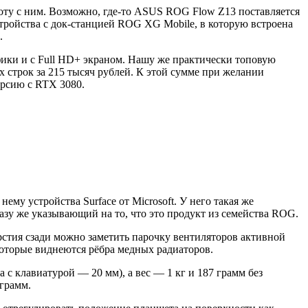
боту с ним. Возможно, где-то ASUS ROG Flow Z13 поставляется
тройства с док-станцией ROG XG Mobile, в которую встроена
.
афики и с Full HD+ экраном. Нашу же практически топовую
х строк за 215 тысяч рублей. К этой сумме при желании
версию с RTX 3080.
у устройства Surface от Microsoft. У него такая же
разу же указывающий на то, что это продукт из семейства ROG.
стия сзади можно заметить парочку вентиляторов активной
которые виднеются рёбра медных радиаторов.
с клавиатурой — 20 мм), а вес — 1 кг и 187 грамм без
 грамм.