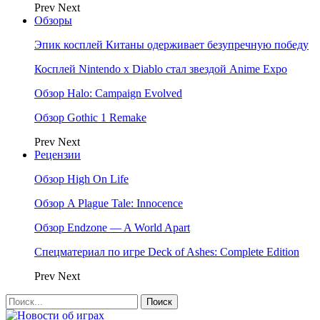
Prev
Next
Обзоры
Эпик косплей Китаны одерживает безупречную победу
Косплей Nintendo x Diablo стал звездой Anime Expo
Обзор Halo: Campaign Evolved
Обзор Gothic 1 Remake
Prev
Next
Рецензии
Обзор High On Life
Обзор A Plague Tale: Innocence
Обзор Endzone — A World Apart
Спецматериал по игре Deck of Ashes: Complete Edition
Prev
Next