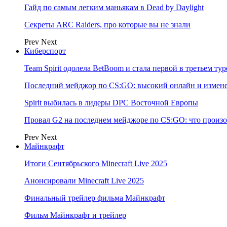
Гайд по самым легким маньякам в Dead by Daylight
Секреты ARC Raiders, про которые вы не знали
Prev
Next
Киберспорт
Team Spirit одолела BetBoom и стала первой в третьем т
Последний мейджор по CS:GO: высокий онлайн и измене
Spirit выбилась в лидеры DPC Восточной Европы
Провал G2 на последнем мейджоре по CS:GO: что произо
Prev
Next
Майнкрафт
Итоги Сентябрьского Minecraft Live 2025
Анонсировали Minecraft Live 2025
Финальный трейлер фильма Майнкрафт
Фильм Майнкрафт и трейлер