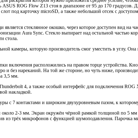
ля раскрытия которой нужно приложить среднее усилие, чтобы
 ASUS ROG Flow Z13 стоя в диапазоне от 95 до 170 градусов. Д
лот под карточку microSD, а также небольшой отсек с доступом
и является стеклянное окошко, через которое доступен вид на 
онизации Aura Sync. Стекло выпирает над остальной частью ко
и стола.
й камеры, которую производитель смог уместить в углу. Она и
опки включения расположились на правом торце устройства. Кн
ро и без нареканий. На той же стороне, но чуть ниже, произво
а 3,5 мм.
Thunderbolt 4, а также особый интерфейс для подключения ROG 
вой накладкой.
уры с 7 контактами и широким двухуровневым пазом, к котором
коло 2-3 мм. Экран окружён чёрной рамкой толщиной по 5 мм по
сив из трёх микрофонов с функцией шумоподавления. Парочка ми