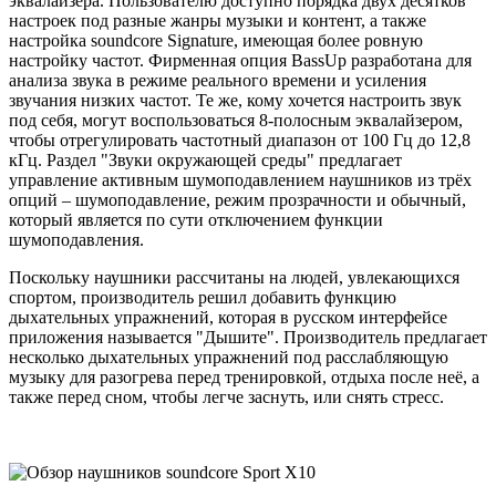
эквалайзера. Пользователю доступно порядка двух десятков
настроек под разные жанры музыки и контент, а также
настройка soundcore Signature, имеющая более ровную
настройку частот. Фирменная опция BassUp разработана для
анализа звука в режиме реального времени и усиления
звучания низких частот. Те же, кому хочется настроить звук
под себя, могут воспользоваться 8-полосным эквалайзером,
чтобы отрегулировать частотный диапазон от 100 Гц до 12,8
кГц. Раздел "Звуки окружающей среды" предлагает
управление активным шумоподавлением наушников из трёх
опций – шумоподавление, режим прозрачности и обычный,
который является по сути отключением функции
шумоподавления.
Поскольку наушники рассчитаны на людей, увлекающихся
спортом, производитель решил добавить функцию
дыхательных упражнений, которая в русском интерфейсе
приложения называется "Дышите". Производитель предлагает
несколько дыхательных упражнений под расслабляющую
музыку для разогрева перед тренировкой, отдыха после неё, а
также перед сном, чтобы легче заснуть, или снять стресс.