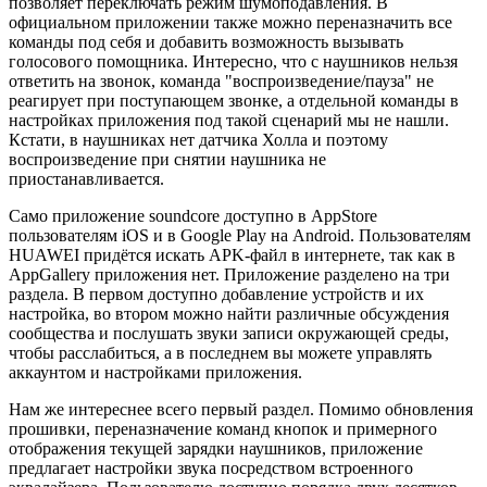
позволяет переключать режим шумоподавления. В
официальном приложении также можно переназначить все
команды под себя и добавить возможность вызывать
голосового помощника. Интересно, что с наушников нельзя
ответить на звонок, команда "воспроизведение/пауза" не
реагирует при поступающем звонке, а отдельной команды в
настройках приложения под такой сценарий мы не нашли.
Кстати, в наушниках нет датчика Холла и поэтому
воспроизведение при снятии наушника не
приостанавливается.
Само приложение soundcore доступно в AppStore
пользователям iOS и в Google Play на Android. Пользователям
HUAWEI придётся искать APK-файл в интернете, так как в
AppGallery приложения нет. Приложение разделено на три
раздела. В первом доступно добавление устройств и их
настройка, во втором можно найти различные обсуждения
сообщества и послушать звуки записи окружающей среды,
чтобы расслабиться, а в последнем вы можете управлять
аккаунтом и настройками приложения.
Нам же интереснее всего первый раздел. Помимо обновления
прошивки, переназначение команд кнопок и примерного
отображения текущей зарядки наушников, приложение
предлагает настройки звука посредством встроенного