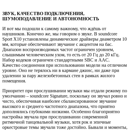
ЗВУК, КАЧЕСТВО ПОДКЛЮЧЕНИЯ,
ШУМОПОДАВЛЕНИЕ И АВТОНОМНОСТЬ
И вот мы подошли к самому важному, что ждёшь от
наушников. Конечно же, мы говорим о звуке. В soundcore
Sport X10 установлены динамические драйверы диаметром 10
мм, которые обеспечивают звучание с акцентом на бас.
Диапазон воспроизводимых частот ограничен уровнем,
слышимым человеческим ухом, то есть от 20 Гц до 20 кГц.
Набор кодеков ограничен стандартными SBC и AAC.
Качество соединения при использовании модели на отличном
уровне. Оно не терялось ни в кармане джинс, ни даже при
удалении за пару железобетонных стен в рамках жилого
помещения.
Приоритет при прослушивании музыки мы отдали режиму по
умолчанию – soundcore Signature, поскольку он звучал ровно и
чисто, обеспечивая наиболее сбалансированное звучание
высокого и среднего частотного диапазона, что приятно
дополнялись глубокими низкими. Особенно благоприятно
настройка звучала при прослушивании современной
ритмичной танцевальной музыки, хотя рок и эпичные
оркестровые темы звучали тоже достойно. Бывали и моменты,