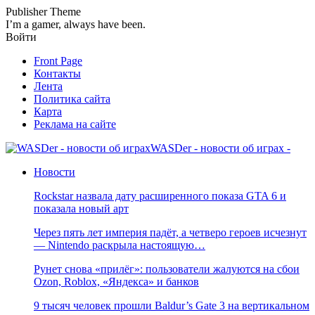
Publisher Theme
I’m a gamer, always have been.
Войти
Front Page
Контакты
Лента
Политика сайта
Карта
Реклама на сайте
WASDer - новости об играх -
Новости
Rockstar назвала дату расширенного показа GTA 6 и
показала новый арт
Через пять лет империя падёт, а четверо героев исчезнут
— Nintendo раскрыла настоящую…
Рунет снова «прилёг»: пользователи жалуются на сбои
Ozon, Roblox, «Яндекса» и банков
9 тысяч человек прошли Baldur’s Gate 3 на вертикальном