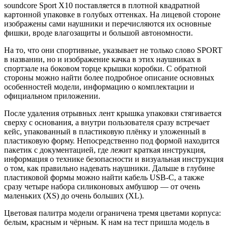
soundcore Sport X10 поставляется в плотной квадратной
картонной упаковке в голубых оттенках. На лицевой стороне
изображены сами наушники и перечисляются их основные
фишки, вроде влагозащиты и большой автономности.
На то, что они спортивные, указывает не только слово SPORT
в названии, но и изображение качка в этих наушниках в
спортзале на боковом торце крышки коробки. С обратной
стороны можно найти более подробное описание основных
особенностей модели, информацию о комплектации и
официальном приложении.
После удаления отрывных лент крышка упаковки стягивается
сверху с основания, а внутри пользователя сразу встречает
кейс, упакованный в пластиковую плёнку и уложенный в
пластиковую форму. Непосредственно под формой находится
пакетик с документацией, где лежит краткая инструкция,
информация о технике безопасности и визуальная инструкция
о том, как правильно надевать наушники. Дальше в глубине
пластиковой формы можно найти кабель USB-C, а также
сразу четыре набора силиконовых амбушюр — от очень
маленьких (XS) до очень больших (XL).
Цветовая палитра модели ограничена тремя цветами корпуса:
белым, красным и чёрным. К нам на тест пришла модель в