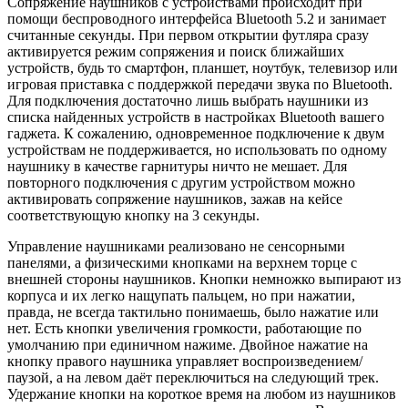
Сопряжение наушников с устройствами происходит при
помощи беспроводного интерфейса Bluetooth 5.2 и занимает
считанные секунды. При первом открытии футляра сразу
активируется режим сопряжения и поиск ближайших
устройств, будь то смартфон, планшет, ноутбук, телевизор или
игровая приставка с поддержкой передачи звука по Bluetooth.
Для подключения достаточно лишь выбрать наушники из
списка найденных устройств в настройках Bluetooth вашего
гаджета. К сожалению, одновременное подключение к двум
устройствам не поддерживается, но использовать по одному
наушнику в качестве гарнитуры ничто не мешает. Для
повторного подключения с другим устройством можно
активировать сопряжение наушников, зажав на кейсе
соответствующую кнопку на 3 секунды.
Управление наушниками реализовано не сенсорными
панелями, а физическими кнопками на верхнем торце с
внешней стороны наушников. Кнопки немножко выпирают из
корпуса и их легко нащупать пальцем, но при нажатии,
правда, не всегда тактильно понимаешь, было нажатие или
нет. Есть кнопки увеличения громкости, работающие по
умолчанию при единичном нажиме. Двойное нажатие на
кнопку правого наушника управляет воспроизведением/
паузой, а на левом даёт переключиться на следующий трек.
Удержание кнопки на короткое время на любом из наушников