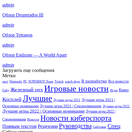
admin
Обзор Desperados III
admin
Обзор Tetragon
admin
Обзор Endzone — A World Apart
admin
Загрузить еще сообщения
Метки
В разработке
Все новости
navi
Nintendo
PC
SUPERHOT Team
Twitch
watch dogs
Игровые новости
Железный цех
Кино
Гайд
Игры
Лучшие
Косплей
Лучшие игры 2021 |
Лучшие игры 2021
Основные номинации
Лучшие игры 2021 | Спецноминации
Лучшие игры 2022
Лучшие игры 2022 | Основные номинации
Лучшие игры 2022 |
Новости киберспорта
Спецноминации
Новости
Руководства
Спец
Прямым текстом
Рецензии
Сайтовые
Сейчас читают