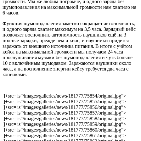
громкости. Мы же любим погромче, и одного заряда без
шумоподавления на максимальной громкости нам хватило на
6 часов.
Функция шумоподавления заметно сокращает автономность,
и одного заряда хватает максимум на 3,5 часа. Зарядный кейс
позволяет восполнить автономность наушников ещё на 3
полные зарядки, прежде чем и кейс, и наушники придётся
заряжать от внешнего источника питания. В итоге с учётом
кейса на максимальной громкости мы получаем 24 часа
прослушивания музыки без шумоподавления и чуть больше
10 с включённым шумодавом. Заряжаются наушники около
часа, а на восполнение энергии кейсу требуется два часа с
копейками.
|]+src=|is”/images/galleries/news/181777/75854/original.jpg”>
|]+src=|is”/images/galleries/news/181777/75855/original.jpg”>
|]+src=|is”/images/galleries/news/181777/75856/original.jpg”>
|]+src=|is”/images/galleries/news/181777/75857/original.jpg”>
|]+src=|is”/images/galleries/news/181777/75858/original.jpg”>
|]+src=|is”/images/galleries/news/181777/75859/original.jpg”>
|]+src=|is”/images/galleries/news/181777/75860/original.jpg”>
|]+src=|is”/images/galleries/news/181777/75861/original.jpg”>