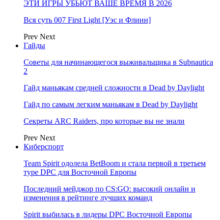
ЭТИ ИГРЫ УБЬЮТ ВАШЕ ВРЕМЯ В 2026
Вся суть 007 First Light [Уэс и Флинн]
Prev
Next
Гайды
Советы для начинающегося выживальщика в Subnautica
2
Гайд маньякам средней сложности в Dead by Daylight
Гайд по самым легким маньякам в Dead by Daylight
Секреты ARC Raiders, про которые вы не знали
Prev
Next
Киберспорт
Team Spirit одолела BetBoom и стала первой в третьем
туре DPC для Восточной Европы
Последний мейджор по CS:GO: высокий онлайн и
изменения в рейтинге лучших команд
Spirit выбилась в лидеры DPC Восточной Европы