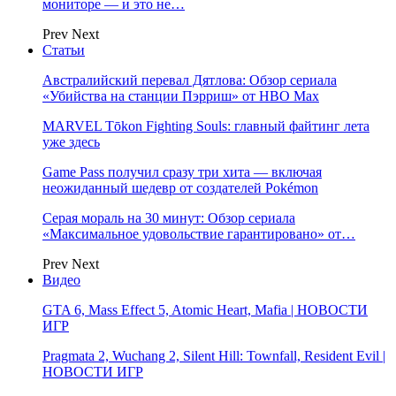
мониторе — и это не…
Prev
Next
Статьи
Австралийский перевал Дятлова: Обзор сериала
«Убийства на станции Пэрриш» от HBO Max
MARVEL Tōkon Fighting Souls: главный файтинг лета
уже здесь
Game Pass получил сразу три хита — включая
неожиданный шедевр от создателей Pokémon
Серая мораль на 30 минут: Обзор сериала
«Максимальное удовольствие гарантировано» от…
Prev
Next
Видео
GTA 6, Mass Effect 5, Atomic Heart, Mafia | НОВОСТИ
ИГР
Pragmata 2, Wuchang 2, Silent Hill: Townfall, Resident Evil |
НОВОСТИ ИГР