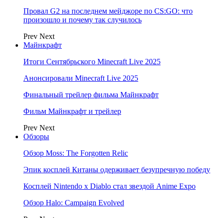
Провал G2 на последнем мейджоре по CS:GO: что
произошло и почему так случилось
Prev
Next
Майнкрафт
Итоги Сентябрьского Minecraft Live 2025
Анонсировали Minecraft Live 2025
Финальный трейлер фильма Майнкрафт
Фильм Майнкрафт и трейлер
Prev
Next
Обзоры
Обзор Moss: The Forgotten Relic
Эпик косплей Китаны одерживает безупречную победу
Косплей Nintendo x Diablo стал звездой Anime Expo
Обзор Halo: Campaign Evolved