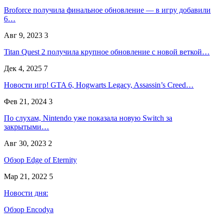
Broforce получила финальное обновление — в игру добавили
6…
Авг 9, 2023
3
Titan Quest 2 получила крупное обновление с новой веткой…
Дек 4, 2025
7
Новости игр! GTA 6, Hogwarts Legacy, Assassin’s Creed…
Фев 21, 2024
3
По слухам, Nintendo уже показала новую Switch за
закрытыми…
Авг 30, 2023
2
Обзор Edge of Eternity
Мар 21, 2022
5
Новости дня:
Обзор Encodya