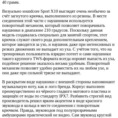
40 грамм.
Визуально soundcore Sport X10 выглядят очень необычно за
счёт загнутого крючка, выполненного из резины. В месте
соединения этой части с наушником используется
поворотный механизм, который позволяет поворачивать
наушники в диапазоне 210 градусов. Поскольку данная
модель создавалась специально для занятий спортом, этот
крючок служит своего рода дополнительным креплением,
которое заводится за ухо, и наушник даже при интенсивных и
резких движениях не выпадает из уха. С учётом того, что на
тренировках пользователь изрядно потеет и сами наушники
такого крупного TWS-формата всегда норовят выпасть из уха,
подобное решение оказалось весьма удобным. Поворотный
механизм позволяет удобно разместить их на любом ухе, и
они даже при сильной тряске не выпадают.
В раскрытом виде наушники с внешней стороны напоминают
музыкальную ноту, как и лого бренда. Корпус выполнен
преимущественно из чёрного гладкого матового пластика и
защищён от воды по стандарту IPX7. Разбавить строгий вид
производитель решил ярким акцентом в виде красного
звуковода и кольца в месте соединения с поворотным
крючком. Правда, звуководов под полупрозрачными
амбушюрами практический не видно. Сам звуковод круглой