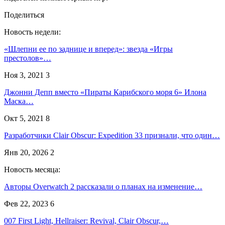
Поделиться
Новость недели:
«Шлепни ее по заднице и вперед»: звезда «Игры
престолов»…
Ноя 3, 2021
3
Джонни Депп вместо «Пираты Карибского моря 6» Илона
Маска…
Окт 5, 2021
8
Разработчики Clair Obscur: Expedition 33 признали, что один…
Янв 20, 2026
2
Новость месяца:
Авторы Overwatch 2 рассказали о планах на изменение…
Фев 22, 2023
6
007 First Light, Hellraiser: Revival, Clair Obscur,…