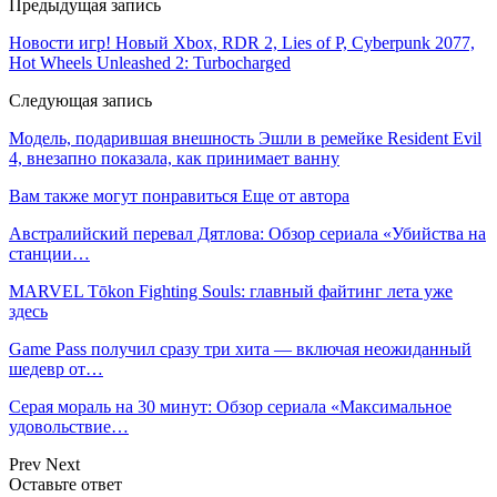
Предыдущая запись
Новости игр! Новый Xbox, RDR 2, Lies of P, Cyberpunk 2077,
Hot Wheels Unleashed 2: Turbocharged
Следующая запись
Модель, подарившая внешность Эшли в ремейке Resident Evil
4, внезапно показала, как принимает ванну
Вам также могут понравиться
Еще от автора
Австралийский перевал Дятлова: Обзор сериала «Убийства на
станции…
MARVEL Tōkon Fighting Souls: главный файтинг лета уже
здесь
Game Pass получил сразу три хита — включая неожиданный
шедевр от…
Серая мораль на 30 минут: Обзор сериала «Максимальное
удовольствие…
Prev
Next
Оставьте ответ