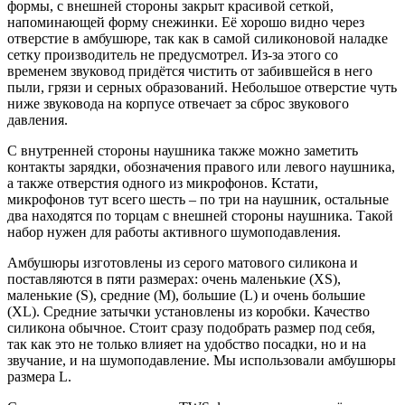
формы, с внешней стороны закрыт красивой сеткой,
напоминающей форму снежинки. Её хорошо видно через
отверстие в амбушюре, так как в самой силиконовой наладке
сетку производитель не предусмотрел. Из-за этого со
временем звуковод придётся чистить от забившейся в него
пыли, грязи и серных образований. Небольшое отверстие чуть
ниже звуковода на корпусе отвечает за сброс звукового
давления.
С внутренней стороны наушника также можно заметить
контакты зарядки, обозначения правого или левого наушника,
а также отверстия одного из микрофонов. Кстати,
микрофонов тут всего шесть – по три на наушник, остальные
два находятся по торцам с внешней стороны наушника. Такой
набор нужен для работы активного шумоподавления.
Амбушюры изготовлены из серого матового силикона и
поставляются в пяти размерах: очень маленькие (XS),
маленькие (S), средние (M), большие (L) и очень большие
(XL). Средние затычки установлены из коробки. Качество
силикона обычное. Стоит сразу подобрать размер под себя,
так как это не только влияет на удобство посадки, но и на
звучание, и на шумоподавление. Мы использовали амбушюры
размера L.