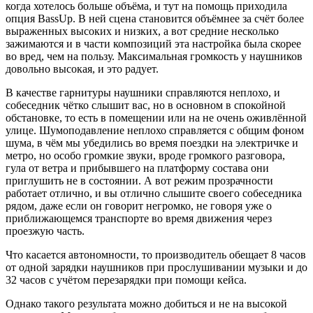
когда хотелось больше объёма, и тут на помощь приходила
опция BassUp. В ней сцена становится объёмнее за счёт более
выраженных высоких и низких, а вот средние несколько
зажимаются и в части композиций эта настройка была скорее
во вред, чем на пользу. Максимальная громкость у наушников
довольно высокая, и это радует.
В качестве гарнитуры наушники справляются неплохо, и
собеседник чётко слышит вас, но в основном в спокойной
обстановке, то есть в помещении или на не очень оживлённой
улице. Шумоподавление неплохо справляется с общим фоном
шума, в чём мы убедились во время поездки на электричке и
метро, но особо громкие звуки, вроде громкого разговора,
гула от ветра и прибывшего на платформу состава они
приглушить не в состоянии. А вот режим прозрачности
работает отлично, и вы отлично слышите своего собеседника
рядом, даже если он говорит негромко, не говоря уже о
приближающемся транспорте во время движения через
проезжую часть.
Что касается автономности, то производитель обещает 8 часов
от одной зарядки наушников при прослушивании музыки и до
32 часов с учётом перезарядки при помощи кейса.
Однако такого результата можно добиться и не на высокой