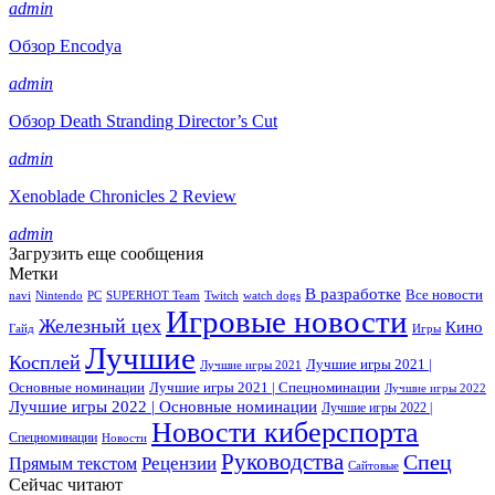
admin
Обзор Encodya
admin
Обзор Death Stranding Director’s Cut
admin
Xenoblade Chronicles 2 Review
admin
Загрузить еще сообщения
Метки
В разработке
Все новости
navi
Nintendo
PC
SUPERHOT Team
Twitch
watch dogs
Игровые новости
Железный цех
Кино
Гайд
Игры
Лучшие
Косплей
Лучшие игры 2021 |
Лучшие игры 2021
Основные номинации
Лучшие игры 2021 | Спецноминации
Лучшие игры 2022
Лучшие игры 2022 | Основные номинации
Лучшие игры 2022 |
Новости киберспорта
Спецноминации
Новости
Руководства
Спец
Прямым текстом
Рецензии
Сайтовые
Сейчас читают