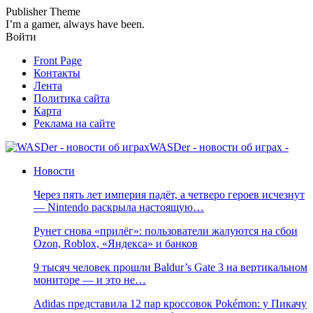
Publisher Theme
I’m a gamer, always have been.
Войти
Front Page
Контакты
Лента
Политика сайта
Карта
Реклама на сайте
WASDer - новости об играх -
Новости
Через пять лет империя падёт, а четверо героев исчезнут
— Nintendo раскрыла настоящую…
Рунет снова «прилёг»: пользователи жалуются на сбои
Ozon, Roblox, «Яндекса» и банков
9 тысяч человек прошли Baldur’s Gate 3 на вертикальном
мониторе — и это не…
Adidas представила 12 пар кроссовок Pokémon: у Пикачу