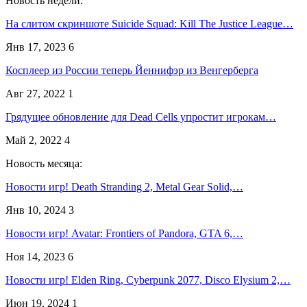
Новость недели:
На слитом скриншоте Suicide Squad: Kill The Justice League…
Янв 17, 2023
6
Косплеер из России теперь Йеннифэр из Венгерберга
Авг 27, 2022
1
Грядущее обновление для Dead Cells упростит игрокам…
Май 2, 2022
4
Новость месяца:
Новости игр! Death Stranding 2, Metal Gear Solid,…
Янв 10, 2024
3
Новости игр! Avatar: Frontiers of Pandora, GTA 6,…
Ноя 14, 2023
6
Новости игр! Elden Ring, Cyberpunk 2077, Disco Elysium 2,…
Июн 19, 2024
1