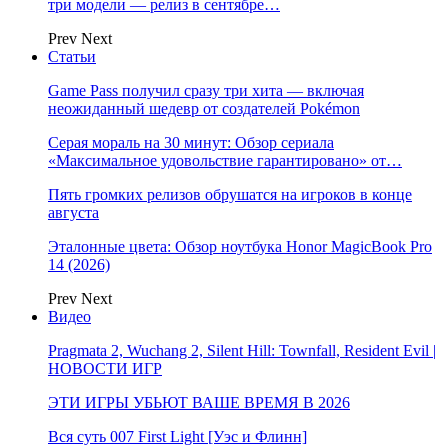
три модели — релиз в сентябре…
Prev
Next
Статьи
Game Pass получил сразу три хита — включая
неожиданный шедевр от создателей Pokémon
Серая мораль на 30 минут: Обзор сериала
«Максимальное удовольствие гарантировано» от…
Пять громких релизов обрушатся на игроков в конце
августа
Эталонные цвета: Обзор ноутбука Honor MagicBook Pro
14 (2026)
Prev
Next
Видео
Pragmata 2, Wuchang 2, Silent Hill: Townfall, Resident Evil |
НОВОСТИ ИГР
ЭТИ ИГРЫ УБЬЮТ ВАШЕ ВРЕМЯ В 2026
Вся суть 007 First Light [Уэс и Флинн]