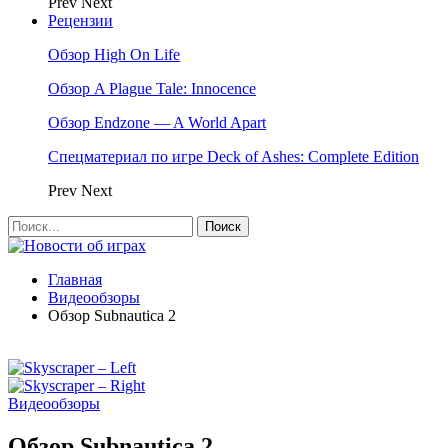
Prev
Next
Рецензии
Обзор High On Life
Обзор A Plague Tale: Innocence
Обзор Endzone — A World Apart
Спецматериал по игре Deck of Ashes: Complete Edition
Prev
Next
Главная
Видеообзоры
Обзор Subnautica 2
Видеообзоры
Обзор Subnautica 2