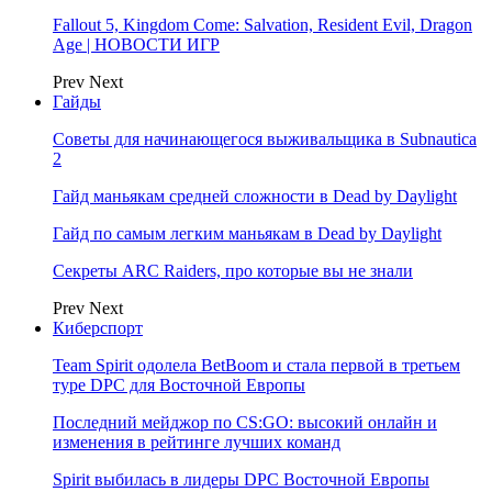
Fallout 5, Kingdom Come: Salvation, Resident Evil, Dragon
Age | НОВОСТИ ИГР
Prev
Next
Гайды
Советы для начинающегося выживальщика в Subnautica
2
Гайд маньякам средней сложности в Dead by Daylight
Гайд по самым легким маньякам в Dead by Daylight
Секреты ARC Raiders, про которые вы не знали
Prev
Next
Киберспорт
Team Spirit одолела BetBoom и стала первой в третьем
туре DPC для Восточной Европы
Последний мейджор по CS:GO: высокий онлайн и
изменения в рейтинге лучших команд
Spirit выбилась в лидеры DPC Восточной Европы