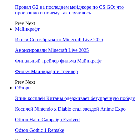
Провал G2 на последнем мейджоре по CS:GO: что
произошло и почему так случилось
Prev
Next
Майнкрафт
Итоги Сентябрьского Minecraft Live 2025
Анонсировали Minecraft Live 2025
Финальный трейлер фильма Майнкрафт
Фильм Майнкрафт и трейлер
Prev
Next
Обзоры
Эпик косплей Китаны одерживает безупречную победу
Косплей Nintendo x Diablo стал звездой Anime Expo
Обзор Halo: Campaign Evolved
Обзор Gothic 1 Remake