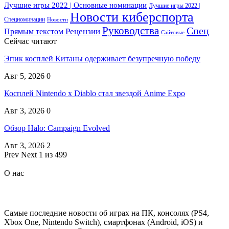
Лучшие игры 2022 | Основные номинации
Лучшие игры 2022 |
Новости киберспорта
Спецноминации
Новости
Руководства
Спец
Прямым текстом
Рецензии
Сайтовые
Сейчас читают
Эпик косплей Китаны одерживает безупречную победу
Авг 5, 2026
0
Косплей Nintendo x Diablo стал звездой Anime Expo
Авг 3, 2026
0
Обзор Halo: Campaign Evolved
Авг 3, 2026
2
Prev
Next
1 из 499
О нас
Самые последние новости об играх на ПК, консолях (PS4,
Xbox One, Nintendo Switch), смартфонах (Android, iOS) и