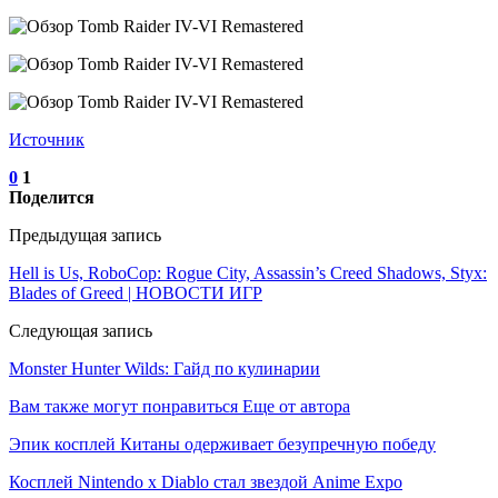
Источник
0
1
Поделится
Предыдущая запись
Hell is Us, RoboCop: Rogue City, Assassin’s Creed Shadows, Styx:
Blades of Greed | НОВОСТИ ИГР
Следующая запись
Monster Hunter Wilds: Гайд по кулинарии
Вам также могут понравиться
Еще от автора
Эпик косплей Китаны одерживает безупречную победу
Косплей Nintendo x Diablo стал звездой Anime Expo