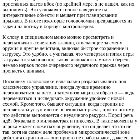
приставных шагов вбок (по крайней мере, я не нашёл, как их
выполнять). Это усложняет точное наведение на
интерактивные объекты и мешает при планировании
прыжков. В итоге некоторые головоломки превращаются из
задачи на логику в борьбу с контроллером.
К слову, в специальном меню можно просмотреть и
переназначить сочетания клавиш, отвечающие за смену
оружия и другие действия, включая быстрое сохранение и
загрузку. Это удобно, а учитывая, что четвёртая и пятая игры
загружаются мгновенно, такая возможность может сберечь
немало нервов после очередного неудачного прыжка через
пропасть с шипами.
Поскольку головоломки изначально разрабатывались под
классическое управление, иногда лучше временно
переключаться на него, а затем возвращаться обратно — ведь
перемещаться и исследовать окружение удобнее с новой
схемой. Кроме того, бывают ситуации, когда героиня не
цепляется за уступ или не переключает рычаг, просто потому,
что действие выполняется с неудачного ракурса. Порой речь
идёт буквально о миллиметрах и пикселях. В такие моменты у
игрока может сложиться ощущение, что он делает что-то не
так, хотя на самом деле проблема в микроскопической зоне
действия скриптов — они просто не срабатывают, даже если