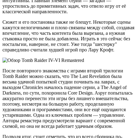
интуитивны. Главный элемент серии — загадки —
упростились до примитивных задач, что отвело игру от её
классической направленности.
Сюжет и его постановка также не блещут. Некоторые сцены
кажутся нелогичными и плохо связаны между собой, создавая
впечатление, что часть контента была вырезана, а нужная
стыковка просто не была добавлена. Играть в это сейчас без
ностальгии, наверное, не стоит. Уже тогда "шестерку"
справедливо считали худшей игрой про Лару Крофт.
После повторного знакомства с играми второй трилогии
Tomb Raider можно сказать, что The Last Revelation была
весьма удачной попыткой студии почивать на лаврах, с
выходом Chronicles началось падение серии, а The Angel of
Darkness, по сути, похоронила Core Design. Aspyr попыталась
аккуратно перенести эти игры без лишнего вмешательства,
поэтому, несмотря на большую работу, проделанную
художниками и программистами, они все ещё ощущаются
устаревшими. Одна из ключевых проблем — управление.
Авторы ремастера предусмотрели вариант с современной
схемой, но она не всегда работает удачным образом.
Подводя итог, стоит отметить, что из всего сборника по-