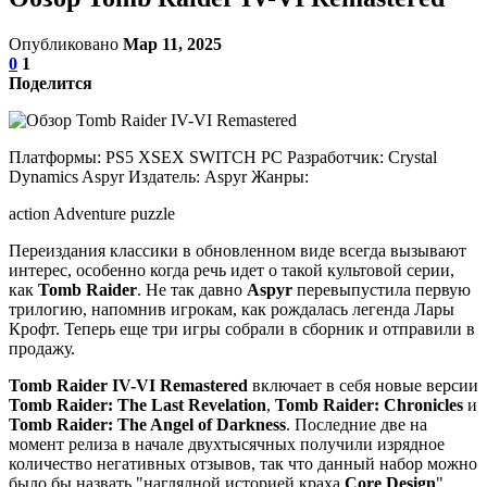
Опубликовано
Мар 11, 2025
0
1
Поделится
Платформы: PS5 XSEX SWITCH PC Разработчик: Crystal
Dynamics Aspyr Издатель: Aspyr Жанры:
action Adventure puzzle
Переиздания классики в обновленном виде всегда вызывают
интерес, особенно когда речь идет о такой культовой серии,
как
Tomb Raider
. Не так давно
Aspyr
перевыпустила первую
трилогию, напомнив игрокам, как рождалась легенда Лары
Крофт. Теперь еще три игры собрали в сборник и отправили в
продажу.
Tomb Raider IV-VI Remastered
включает в себя новые версии
Tomb Raider: The Last Revelation
,
Tomb Raider: Chronicles
и
Tomb Raider: The Angel of Darkness
. Последние две на
момент релиза в начале двухтысячных получили изрядное
количество негативных отзывов, так что данный набор можно
было бы назвать "наглядной историей краха
Core Design
".