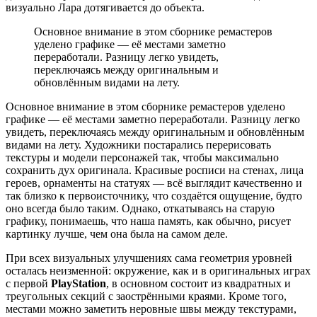
визуально Лара дотягивается до объекта.
Основное внимание в этом сборнике ремастеров
уделено графике — её местами заметно
переработали. Разницу легко увидеть,
переключаясь между оригинальным и
обновлённым видами на лету.
Основное внимание в этом сборнике ремастеров уделено
графике — её местами заметно переработали. Разницу легко
увидеть, переключаясь между оригинальным и обновлённым
видами на лету. Художники постарались перерисовать
текстуры и модели персонажей так, чтобы максимально
сохранить дух оригинала. Красивые росписи на стенах, лица
героев, орнаменты на статуях — всё выглядит качественно и
так близко к первоисточнику, что создаётся ощущение, будто
оно всегда было таким. Однако, откатываясь на старую
графику, понимаешь, что наша память, как обычно, рисует
картинку лучше, чем она была на самом деле.
При всех визуальных улучшениях сама геометрия уровней
осталась неизменной: окружение, как и в оригинальных играх
с первой
PlayStation
, в основном состоит из квадратных и
треугольных секций с заострёнными краями. Кроме того,
местами можно заметить неровные швы между текстурами,