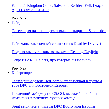
Fallout 5, Kingdom Come: Salvation, Resident Evil, Dragon
Age | НОВОСТИ ИГР
Prev
Next
Гайды
Советы для начинающегося выживальщика в Subnautica
2
Гайд маньякам средней сложности в Dead by Daylight
Гайд по самым легким маньякам в Dead by Daylight
Секреты ARC Raiders, про которые вы не знали
Prev
Next
Киберспорт
Team Spirit одолела BetBoom и стала первой в третьем
туре DPC для Восточной Европы
Последний мейджор по CS:GO: высокий онлайн и
изменения в рейтинге лучших команд
Spirit выбилась в лидеры DPC Восточной Европы