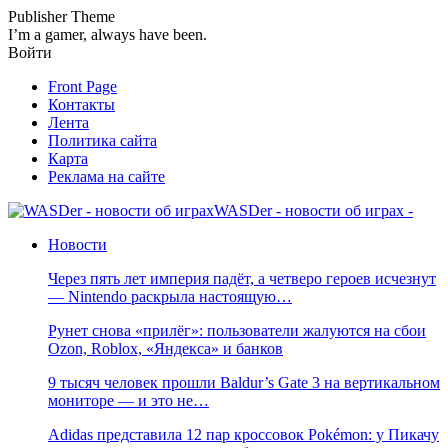
Publisher Theme
I’m a gamer, always have been.
Войти
Front Page
Контакты
Лента
Политика сайта
Карта
Реклама на сайте
WASDer - новости об играх -
Новости
Через пять лет империя падёт, а четверо героев исчезнут
— Nintendo раскрыла настоящую…
Рунет снова «прилёг»: пользователи жалуются на сбои
Ozon, Roblox, «Яндекса» и банков
9 тысяч человек прошли Baldur’s Gate 3 на вертикальном
мониторе — и это не…
Adidas представила 12 пар кроссовок Pokémon: у Пикачу