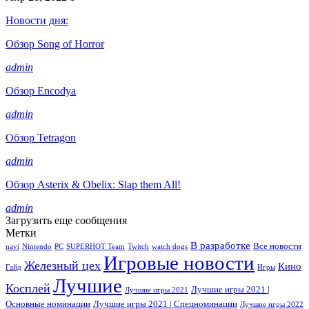
Новости дня:
Обзор Song of Horror
admin
Обзор Encodya
admin
Обзор Tetragon
admin
Обзор Asterix & Obelix: Slap them All!
admin
Загрузить еще сообщения
Метки
В разработке
Все новости
navi
Nintendo
PC
SUPERHOT Team
Twitch
watch dogs
Игровые новости
Железный цех
Кино
Гайд
Игры
Лучшие
Косплей
Лучшие игры 2021 |
Лучшие игры 2021
Основные номинации
Лучшие игры 2021 | Спецноминации
Лучшие игры 2022