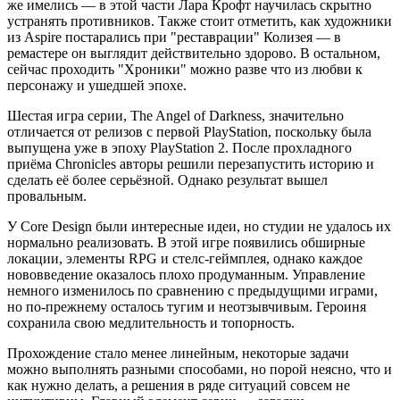
же имелись — в этой части Лара Крофт научилась скрытно
устранять противников. Также стоит отметить, как художники
из Aspire постарались при "реставрации" Колизея — в
ремастере он выглядит действительно здорово. В остальном,
сейчас проходить "Хроники" можно разве что из любви к
персонажу и ушедшей эпохе.
Шестая игра серии, The Angel of Darkness, значительно
отличается от релизов с первой PlayStation, поскольку была
выпущена уже в эпоху PlayStation 2. После прохладного
приёма Chronicles авторы решили перезапустить историю и
сделать её более серьёзной. Однако результат вышел
провальным.
У Core Design были интересные идеи, но студии не удалось их
нормально реализовать. В этой игре появились обширные
локации, элементы RPG и стелс-геймплея, однако каждое
нововведение оказалось плохо продуманным. Управление
немного изменилось по сравнению с предыдущими играми,
но по-прежнему осталось тугим и неотзывчивым. Героиня
сохранила свою медлительность и топорность.
Прохождение стало менее линейным, некоторые задачи
можно выполнять разными способами, но порой неясно, что и
как нужно делать, а решения в ряде ситуаций совсем не