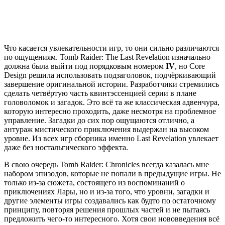
Что касается увлекательности игр, то они сильно различаются
по ощущениям. Tomb Raider: The Last Revelation изначально
должна была выйти под порядковым номером
IV
, но Core
Design решила использовать подзаголовок, подчёркивающий
завершение оригинальной истории. Разработчики стремились
сделать четвёртую часть квинтэссенцией серии в плане
головоломок и загадок. Это всё та же классическая адвенчура,
которую интересно проходить, даже несмотря на проблемное
управление. Загадки до сих пор ощущаются отлично, а
антураж мистического приключения выдержан на высоком
уровне. Из всех игр сборника именно Last Revelation увлекает
даже без ностальгического эффекта.
В свою очередь Tomb Raider: Chronicles всегда казалась мне
набором эпизодов, которые не попали в предыдущие игры. Не
только из-за сюжета, состоящего из воспоминаний о
приключениях Лары, но и из-за того, что уровни, загадки и
другие элементы игры создавались как будто по остаточному
принципу, повторяя решения прошлых частей и не пытаясь
предложить чего-то интересного. Хотя свои нововведения всё