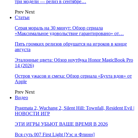
три модели — релиз в сентябре…
Prev
Next
Статьи
Серая мораль на 30 минут: Обзор сериала
«Максимальное удовольствие гарантировано» от…
Пять громких релизов обрушатся на игроков в конце
августа
Эталонные цвета: Обзор ноутбука Honor MagicBook Pro
14 (2026)
Остров ужасов и смеха: Обзор сериала «Бухта вдов» от
Apple
Prev
Next
Видео
Pragmata 2, Wuchang 2, Silent Hill: Townfall, Resident Evil |
НОВОСТИ ИГР
ЭТИ ИГРЫ УБЬЮТ ВАШЕ ВРЕМЯ В 2026
Вся суть 007 First Light [Уэс и Флинн]