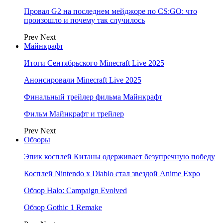
Провал G2 на последнем мейджоре по CS:GO: что
произошло и почему так случилось
Prev
Next
Майнкрафт
Итоги Сентябрьского Minecraft Live 2025
Анонсировали Minecraft Live 2025
Финальный трейлер фильма Майнкрафт
Фильм Майнкрафт и трейлер
Prev
Next
Обзоры
Эпик косплей Китаны одерживает безупречную победу
Косплей Nintendo x Diablo стал звездой Anime Expo
Обзор Halo: Campaign Evolved
Обзор Gothic 1 Remake