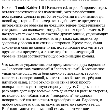
Как и в
Tomb Raider I-III Remastered
, игровой процесс здесь
остался практически без изменений, хотя разработчики
постарались сделать игры более удобными и понятными для
новой аудитории. Например, все подбираемые предметы и
интерактивные объекты на локациях теперь подсвечиваются
специальными иконками, когда Лара к ним приближается. В
настройках также есть множество других опций, улучшающих
восприятие этих классических игр, таких как индикатор
здоровья у боссов или счетчик патронов. Кроме того, были
сохранены оригинальные читы, позволяющие получить все
оружие или предметы, а также перейти на следующий
уровень, введя соответствующую комбинацию команд.
Что касается управления, оно представлено в двух вариантах
— "классическом танковом" и "современном". Классическое
управление ощущается безнадежно устаревшим: героиня
кажется неповоротливой, может только бежать вперёд или
пятиться назад, а при отклонении стика вбок просто
поворачивает в указанную сторону по дуге. Современная
раскладка даёт Ларе возможность двигаться в разные стороны,
но полностью избавиться от "топорности" не удалось —
повороты всё так же остаются дугообразными. Вдобавок, в
любом режиме отклик на нажатия заметно задерживается.
Ещё один минус современной схемы — отсутствие