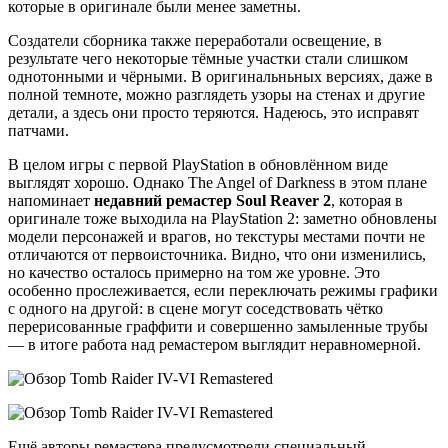
которые в оригинале были менее заметны.
Создатели сборника также переработали освещение, в
результате чего некоторые тёмные участки стали слишком
однотонными и чёрными. В оригинальньных версиях, даже в
полной темноте, можно разглядеть узоры на стенах и другие
детали, а здесь они просто теряются. Надеюсь, это исправят
патчами.
В целом игры с первой PlayStation в обновлённом виде
выглядят хорошо. Однако The Angel of Darkness в этом плане
напоминает
недавний ремастер Soul Reaver 2
, которая в
оригинале тоже выходила на PlayStation 2: заметно обновлены
модели персонажей и врагов, но текстуры местами почти не
отличаются от первоисточника. Видно, что они изменились,
но качество осталось примерно на том же уровне. Это
особенно прослеживается, если переключать режимы графики
с одного на другой: в сцене могут соседствовать чётко
перерисованные граффити и совершенно замыленные трубы
— в итоге работа над ремастером выглядит неравномерной.
Ещё авторы ремастера предусмотрели специальный