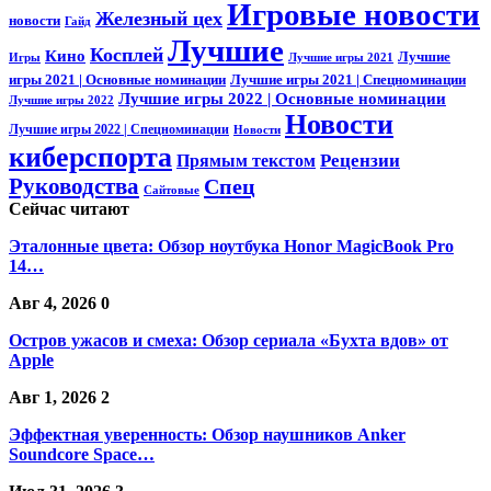
Игровые новости
Железный цех
новости
Гайд
Лучшие
Косплей
Кино
Лучшие
Игры
Лучшие игры 2021
игры 2021 | Основные номинации
Лучшие игры 2021 | Спецноминации
Лучшие игры 2022 | Основные номинации
Лучшие игры 2022
Новости
Лучшие игры 2022 | Спецноминации
Новости
киберспорта
Прямым текстом
Рецензии
Руководства
Спец
Сайтовые
Сейчас читают
Эталонные цвета: Обзор ноутбука Honor MagicBook Pro
14…
Авг 4, 2026
0
Остров ужасов и смеха: Обзор сериала «Бухта вдов» от
Apple
Авг 1, 2026
2
Эффектная уверенность: Обзор наушников Anker
Soundcore Space…