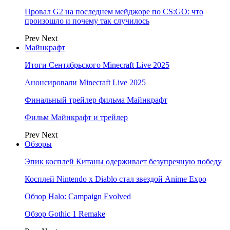
Провал G2 на последнем мейджоре по CS:GO: что
произошло и почему так случилось
Prev
Next
Майнкрафт
Итоги Сентябрьского Minecraft Live 2025
Анонсировали Minecraft Live 2025
Финальный трейлер фильма Майнкрафт
Фильм Майнкрафт и трейлер
Prev
Next
Обзоры
Эпик косплей Китаны одерживает безупречную победу
Косплей Nintendo x Diablo стал звездой Anime Expo
Обзор Halo: Campaign Evolved
Обзор Gothic 1 Remake