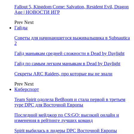
Fallout 5, Kingdom Come: Salvation, Resident Evil, Dragon
Age | НОВОСТИ ИГР
Prev
Next
Гайды
Советы для начинающегося выживальщика в Subnautica
2
Гайд маньякам средней сложности в Dead by Daylight
Гайд по самым легким маньякам в Dead by Daylight
Секреты ARC Raiders, про которые вы не знали
Prev
Next
Киберспорт
Team Spirit одолела BetBoom и стала первой в третьем
туре DPC для Восточной Европы
Последний мейджор по CS:GO: высокий онлайн и
изменения в рейтинге лучших команд
Spirit выбилась в лидеры DPC Восточной Европы