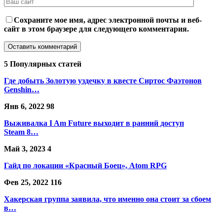
Сохраните мое имя, адрес электронной почты и веб-
сайт в этом браузере для следующего комментария.
5 Популярных статей
Где добыть Золотую уздечку в квесте Сиртос Фаэтонов
Genshin…
Янв 6, 2022
98
Выживалка I Am Future выходит в ранний доступ
Steam 8…
Май 3, 2023
4
Гайд по локации «Красный Боец», Atom RPG
Фев 25, 2022
116
Хакерская группа заявила, что именно она стоит за сбоем
в…