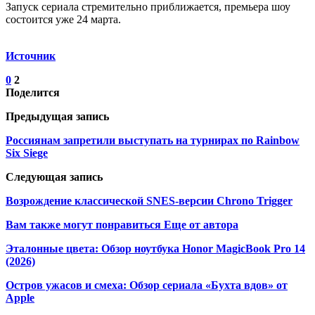
Запуск сериала стремительно приближается, премьера шоу
состоится уже 24 марта.
Источник
0
2
Поделится
Предыдущая запись
Россиянам запретили выступать на турнирах по Rainbow
Six Siege
Следующая запись
Возрождение классической SNES-версии Chrono Trigger
Вам также могут понравиться
Еще от автора
Эталонные цвета: Обзор ноутбука Honor MagicBook Pro 14
(2026)
Остров ужасов и смеха: Обзор сериала «Бухта вдов» от
Apple