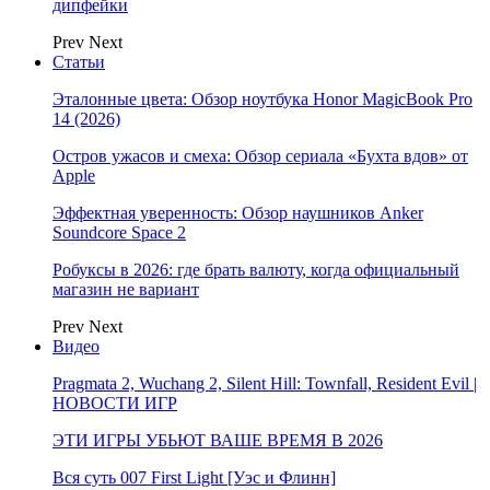
дипфейки
Prev
Next
Статьи
Эталонные цвета: Обзор ноутбука Honor MagicBook Pro
14 (2026)
Остров ужасов и смеха: Обзор сериала «Бухта вдов» от
Apple
Эффектная уверенность: Обзор наушников Anker
Soundcore Space 2
Робуксы в 2026: где брать валюту, когда официальный
магазин не вариант
Prev
Next
Видео
Pragmata 2, Wuchang 2, Silent Hill: Townfall, Resident Evil |
НОВОСТИ ИГР
ЭТИ ИГРЫ УБЬЮТ ВАШЕ ВРЕМЯ В 2026
Вся суть 007 First Light [Уэс и Флинн]