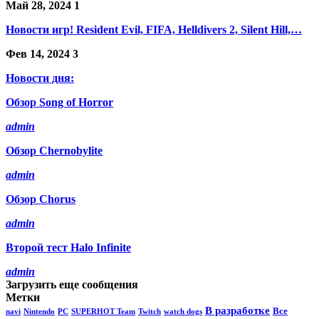
Май 28, 2024
1
Новости игр! Resident Evil, FIFA, Helldivers 2, Silent Hill,…
Фев 14, 2024
3
Новости дня:
Обзор Song of Horror
admin
Обзор Chernobylite
admin
Обзор Chorus
admin
Второй тест Halo Infinite
admin
Загрузить еще сообщения
Метки
В разработке
Все
navi
Nintendo
PC
SUPERHOT Team
Twitch
watch dogs