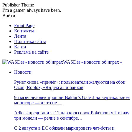
Publisher Theme
I’m a gamer, always have been.
Войти
Front Page
Контакты
Лента
Политика сайта
Карта
Реклама на сайте
WASDer - новости об играх -
Новости
Рунет снова «прилёг»: пользователи жалуются на сбои
Ozon, Roblox, «Яндекса» и банков
9 тысяч человек прошли Baldur’s Gate 3 на вертикальном
мониторе — и это не…
Adidas представила 12 пар кроссовок Pokémon: у Пикачу
три модели — релиз в сентябре…
С 2 августа в ЕС обязали маркировать чат-боты и