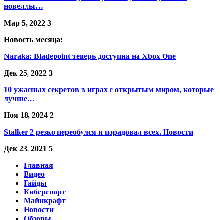
новеллы…
Мар 5, 2022
3
Новость месяца:
Naraka: Bladepoint теперь доступна на Xbox One
Дек 25, 2022
3
10 ужасных секретов в играх с открытым миром, которые
лучше…
Ноя 18, 2024
2
Stalker 2 резко переобулся и порадовал всех. Новости
Дек 23, 2021
5
Главная
Видео
Гайды
Киберспорт
Майнкрафт
Новости
Обзоры