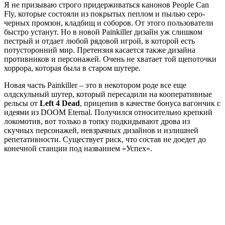
Я не призываю строго придерживаться канонов People Can
Fly, которые состояли из покрытых пеплом и пылью серо-
черных промзон, кладбищ и соборов. От этого пользователи
быстро устанут. Но в новой Painkiller дизайн уж слишком
пестрый и отдает любой рядовой игрой, в которой есть
потусторонний мир. Претензия касается также дизайна
противников и персонажей. Очень не хватает той щепоточки
хоррора, которая была в старом шутере.
Новая часть Painkiller – это в некотором роде все еще
олдскульный шутер, который пересадили на кооперативные
рельсы от
Left 4 Dead
, прицепив в качестве бонуса вагончик с
идеями из DOOM Eternal. Получился относительно крепкий
локомотив, вот только в топку подкидывают дрова из
скучных персонажей, невзрачных дизайнов и излишней
репетативности. Существует риск, что состав не доедет до
конечной станции под названием «Успех».