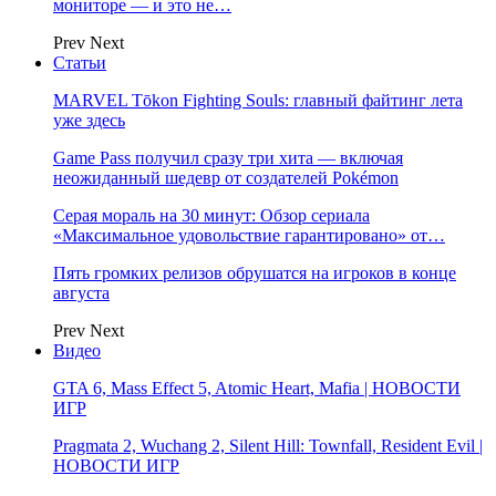
мониторе — и это не…
Prev
Next
Статьи
MARVEL Tōkon Fighting Souls: главный файтинг лета
уже здесь
Game Pass получил сразу три хита — включая
неожиданный шедевр от создателей Pokémon
Серая мораль на 30 минут: Обзор сериала
«Максимальное удовольствие гарантировано» от…
Пять громких релизов обрушатся на игроков в конце
августа
Prev
Next
Видео
GTA 6, Mass Effect 5, Atomic Heart, Mafia | НОВОСТИ
ИГР
Pragmata 2, Wuchang 2, Silent Hill: Townfall, Resident Evil |
НОВОСТИ ИГР