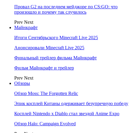
Провал G2 на последнем мейджоре по CS:GO: что
произошло и почему так случилось
Prev
Next
Майнкрафт
Итоги Сентябрьского Minecraft Live 2025
Анонсировали Minecraft Live 2025
Финальный трейлер фильма Майнкрафт
Фильм Майнкрафт и трейлер
Prev
Next
Обзоры
Обзор Moss: The Forgotten Relic
Эпик косплей Китаны одерживает безупречную победу
Косплей Nintendo x Diablo стал звездой Anime Expo
Обзор Halo: Campaign Evolved