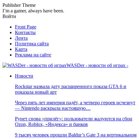
Publisher Theme
I’m a gamer, always have been.
Войти
Front Page
Контакты
Лента
Политика сайта
Карта
Реклама на сайте
WASDer - новости об играх -
Новости
Rockstar назвала дату расширенного показа GTA 6 и
показала новый арт
Через пять лет империя падёт, а четверо героев исчезнут
— Nintendo раскрыла настоящую…
Рунет снова «прилёг»: пользователи жалуются на сбои
Ozon, Roblox, «Яндекса» и банков
9 тысяч человек прошли Baldur’s Gate 3 на вертикальном