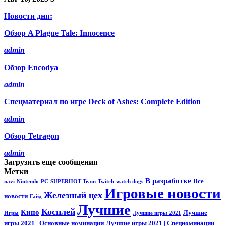
Новости дня:
Обзор A Plague Tale: Innocence
admin
Обзор Encodya
admin
Спецматериал по игре Deck of Ashes: Complete Edition
admin
Обзор Tetragon
admin
Загрузить еще сообщения
Метки
В разработке
Все
navi
Nintendo
PC
SUPERHOT Team
Twitch
watch dogs
Игровые новости
Железный цех
новости
Гайд
Лучшие
Косплей
Кино
Лучшие
Игры
Лучшие игры 2021
игры 2021 | Основные номинации
Лучшие игры 2021 | Спецноминации