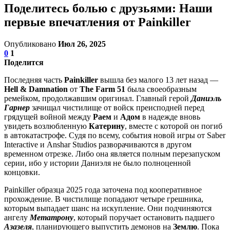
Поделитесь болью с друзьями: Наши
первые впечатления от Painkiller
Опубликовано
Июл 26, 2025
0
1
Поделится
Последняя часть
Painkiller
вышла без малого 13 лет назад —
Hell & Damnation
от
The Farm 51
была своеобразным
ремейком, продолжавшим оригинал. Главный герой
Даниэль
Гарнер
зачищал чистилище от войск преисподней перед
грядущей войной между
Раем
и
Адом
в надежде вновь
увидеть возлюбленную
Катерину
, вместе с которой он погиб
в автокатастрофе. Судя по всему, события новой игры от Saber
Interactive и Anshar Studios разворачиваются в другом
временном отрезке. Либо она является полным перезапуском
серии, ибо у истории Даниэля не было полноценной
концовки.
Painkiller образца 2025 года заточена под кооперативное
прохождение. В чистилище попадают четыре грешника,
которым выпадает шанс на искупление. Они подчиняются
ангелу
Метатрону
, который поручает остановить падшего
Азазеля
, планирующего выпустить демонов на
Землю
. Пока