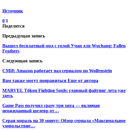
Источник
0
1
Поделится
Предыдущая запись
Вышел бесплатный мод с голой Учан для Wuchang: Fallen
Feathers
Следующая запись
СМИ: Amazon работает над сериалом по Wolfenstein
Вам также могут понравиться
Еще от автора
MARVEL Tōkon Fighting Souls: главный файтинг лета уже
здесь
Game Pass получил сразу три хита — включая
неожиданный шедевр от…
Серая мораль на 30 минут: Обзор сериала «Максимальное
удовольствие…