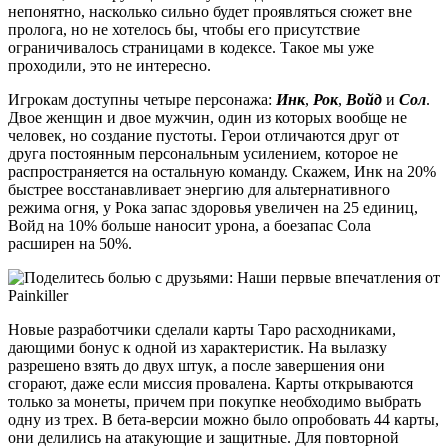
непонятно, насколько сильно будет проявляться сюжет вне
пролога, но не хотелось бы, чтобы его присутствие
ограничивалось страницами в кодексе. Такое мы уже
проходили, это не интересно.
Игрокам доступны четыре персонажа:
Инк
,
Рок
,
Войд
и
Сол
.
Двое женщин и двое мужчин, один из которых вообще не
человек, но создание пустоты. Герои отличаются друг от
друга постоянным персональным усилением, которое не
распространяется на остальную команду. Скажем, Инк на 20%
быстрее восстанавливает энергию для альтернативного
режима огня, у Рока запас здоровья увеличен на 25 единиц,
Войд на 10% больше наносит урона, а боезапас Сола
расширен на 50%.
Новые разработчики сделали карты Таро расходниками,
дающими бонус к одной из характеристик. На вылазку
разрешено взять до двух штук, а после завершения они
сгорают, даже если миссия провалена. Карты открываются
только за монеты, причем при покупке необходимо выбрать
одну из трех. В бета-версии можно было опробовать 44 карты,
они делились на атакующие и защитные. Для повторной