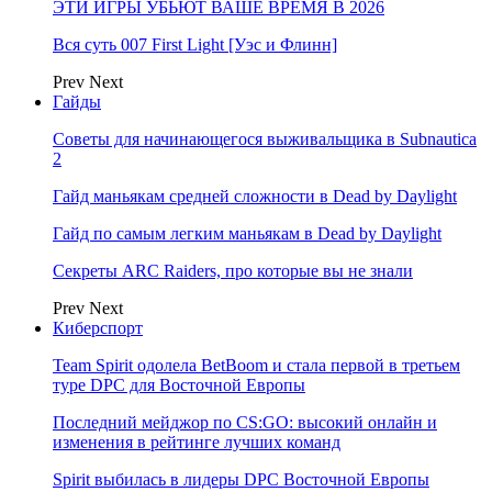
ЭТИ ИГРЫ УБЬЮТ ВАШЕ ВРЕМЯ В 2026
Вся суть 007 First Light [Уэс и Флинн]
Prev
Next
Гайды
Советы для начинающегося выживальщика в Subnautica
2
Гайд маньякам средней сложности в Dead by Daylight
Гайд по самым легким маньякам в Dead by Daylight
Секреты ARC Raiders, про которые вы не знали
Prev
Next
Киберспорт
Team Spirit одолела BetBoom и стала первой в третьем
туре DPC для Восточной Европы
Последний мейджор по CS:GO: высокий онлайн и
изменения в рейтинге лучших команд
Spirit выбилась в лидеры DPC Восточной Европы