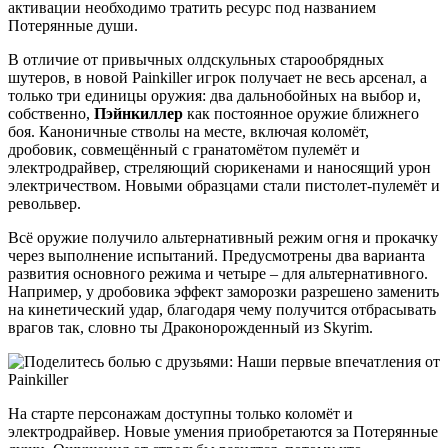
активации необходимо тратить ресурс под названием
Потерянные души.
В отличие от привычных олдскульных старообрядных
шутеров, в новой Painkiller игрок получает не весь арсенал, а
только три единицы оружия: два дальнобойных на выбор и,
собственно,
Пэйнкиллер
как постоянное оружие ближнего
боя. Каноничные стволы на месте, включая коломёт,
дробовик, совмещённый с гранатомётом пулемёт и
электродрайвер, стреляющий сюрикенами и наносящий урон
электричеством. Новыми образцами стали пистолет-пулемёт и
револьвер.
Всё оружие получило альтернативный режим огня и прокачку
через выполнение испытаний. Предусмотрены два варианта
развития основного режима и четыре – для альтернативного.
Например, у дробовика эффект заморозки разрешено заменить
на кинетический удар, благодаря чему получится отбрасывать
врагов так, словно ты Драконорожденный из Skyrim.
На старте персонажам доступны только коломёт и
электродрайвер. Новые умения приобретаются за Потерянные