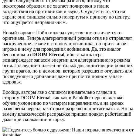
души. Ощущения от стрельбы разнятся, потому что
некоторым образцам не хватает полировки в плане
воздействия на противников и звука. Смущает и то, что на
экране они слишком сильно повернуты к прицелу по центру,
что ощущается неправильным.
Новый вариант Пэйнкиллера существенно отличается от
оригинала. Теперь альтернативный режим огня не отправляет
раскрученное лезвие в сторону противника, но притягивает
игрока к нему для проведения добивания. Да, это аналог
бензопилы из
DOOM Eternal
, ибо за казнь игра
вознаграждает запасом энергии для альтернативного режима
огня. Последний полезен не только для аннигиляции больших
групп врагов, но и демонов, которых разрешено оглушать для
последующего добивания даже при почти полном запасе
здоровья.
Вообще, авторы явно слишком внимательно глядели в
сторону DOOM Eternal, так как в Painkiller персонаж тоже
обучен уклонению по четырем направлениям, а на аренах
развешены черепа, к которым разрешено притягиваться. Но на
замену классической распрыжке пришел подкат, работающий
даже при скольжении в горку.