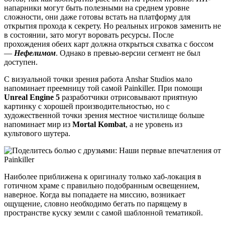
напарники могут быть полезными на среднем уровне
сложности, они даже готовы встать на платформу для
открытия прохода к секрету. Но реальных игроков заменить не
в состоянии, зато могут воровать ресурсы. После
прохождения обеих карт должна открыться схватка с боссом
—
Нефелимом
. Однако в превью-версии сегмент не был
доступен.
С визуальной точки зрения работа Anshar Studios мало
напоминает преемницу той самой Painkiller. При помощи
Unreal Engine 5
разработчики отрисовывают приятную
картинку с хорошей производительностью, но с
художественной точки зрения местное чистилище больше
напоминает мир из
Mortal Kombat
, а не уровень из
культового шутера.
Наиболее приближена к оригиналу только хаб-локация в
готичном храме с правильно подобранным освещением,
наверное. Когда вы попадаете на миссию, возникает
ощущение, словно необходимо бегать по парящему в
пространстве куску земли с самой шаблонной тематикой.