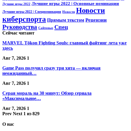
Лучшие игры 2022 | Основные номинации
Лучшие игры 2022
Новости
Лучшие игры 2022 | Спецноминации
Новости
киберспорта
Прямым текстом
Рецензии
Руководства
Спец
Сайтовые
Сейчас читают
MARVEL Tōkon Fighting Souls: главный файтинг лета уже
здесь
Авг 7, 2026
1
Game Pass получил сразу три хита — включая
неожиданный…
Авг 7, 2026
1
Серая мораль на 30 минут: Обзор сериала
«Максимальное…
Авг 7, 2026
1
Prev
Next
1 из 829
О нас