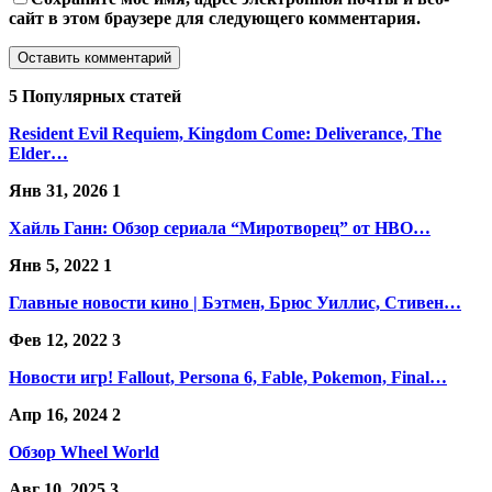
сайт в этом браузере для следующего комментария.
5 Популярных статей
Resident Evil Requiem, Kingdom Come: Deliverance, The
Elder…
Янв 31, 2026
1
Хайль Ганн: Обзор сериала “Миротворец” от HBO…
Янв 5, 2022
1
Главные новости кино | Бэтмен, Брюс Уиллис, Стивен…
Фев 12, 2022
3
Новости игр! Fallout, Persona 6, Fable, Pokemon, Final…
Апр 16, 2024
2
Обзор Wheel World
Авг 10, 2025
3