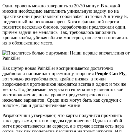
Один уровень можно завершить за 20-30 минут. В каждой
миссии необходимо выполнить уникальную задачу, но на
практике они представляют собой забег из точки А в точку Б,
поделенный на несколько арен. Хотя в финальной версии
появится несколько биомов, разработчики предложили один,
причем задачи не менялись. Так, требовалось заполнить
кровью колбы, убивая вблизи монстров, после чего поставить
их в обозначенное место.
Как шутер новая Painkiller воспринимается достаточно
драйвово и напоминает преемницу творения
People Can Fly
,
вот только реиграбельность крайне низкая, а точки
возрождения противников находятся всегда в одних и тех же
местах. Подбираемые ресурсы и секреты могут менять своё
местоположение, но на уровне предусмотрено всего
несколько вариантов. Среди них могут быть как сундуки с
золотом, так и дополнительные жизни.
Разработчики утверждают, что карты получится проходить
как с друзьями, так и в гордом одиночестве. Однако любой
матч просчитывается на сервере, а в отряде всегда есть пара
ботов, так как кооператив рассчитан на троих игроков. ИИ-