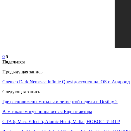
0
5
Поделится
Предыдущая запись
Слешер Dark Nemesis: Infinite Quest доступен на iOS и Андроид
Следующая запись
Где расположены мотыльки четвертой недели в Destiny 2
Вам также могут понравиться
Еще от автора
GTA 6, Mass Effect 5, Atomic Heart, Mafia | НОВОСТИ ИГР