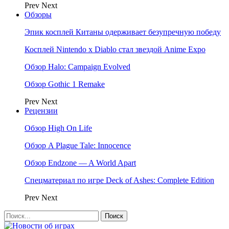
Prev
Next
Обзоры
Эпик косплей Китаны одерживает безупречную победу
Косплей Nintendo x Diablo стал звездой Anime Expo
Обзор Halo: Campaign Evolved
Обзор Gothic 1 Remake
Prev
Next
Рецензии
Обзор High On Life
Обзор A Plague Tale: Innocence
Обзор Endzone — A World Apart
Спецматериал по игре Deck of Ashes: Complete Edition
Prev
Next