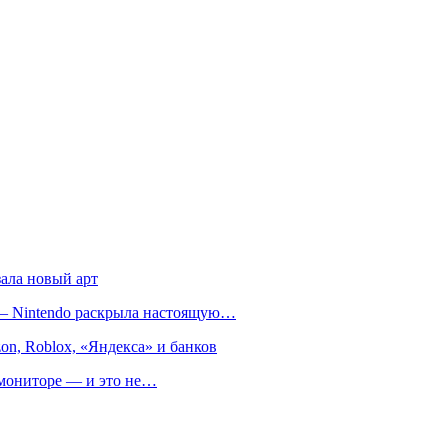
зала новый арт
т — Nintendo раскрыла настоящую…
on, Roblox, «Яндекса» и банков
м мониторе — и это не…