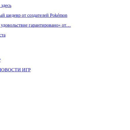
 здесь
ый шедевр от создателей Pokémon
е удовольствие гарантировано» от…
ста
Р
il | НОВОСТИ ИГР