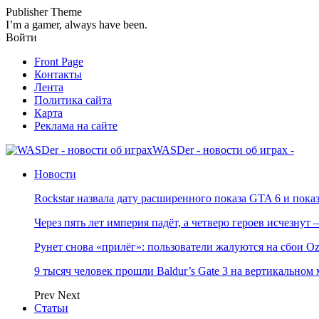
Publisher Theme
I’m a gamer, always have been.
Войти
Front Page
Контакты
Лента
Политика сайта
Карта
Реклама на сайте
WASDer - новости об играх -
Новости
Rockstar назвала дату расширенного показа GTA 6 и пока
Через пять лет империя падёт, а четверо героев исчезну
Рунет снова «прилёг»: пользователи жалуются на сбои Oz
9 тысяч человек прошли Baldur’s Gate 3 на вертикально
Prev
Next
Статьи