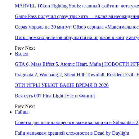
MARVEL Tōkon Fighting Souls: главный файтинг лета уже
Game Pass получил сразу три хита — включая неожиданн
Серая мораль на 30 минут: Обзор сериала «Максимально
Пять громких релизов обрушатся на игроков в конце авгу
Prev
Next
Видео
GTA 6, Mass Effect 5, Atomic Heart, Mafia | НОВОСТИ ИГ
Pragmata 2, Wuchang 2, Silent Hill: Townfall, Resident Ev
ЭТИ ИГРЫ УБЬЮТ ВАШЕ ВРЕМЯ В 2026
Вся суть 007 First Light [Уэс и Флинн]
Prev
Next
Гайды
Советы для начинающегося выживальщика в Subnautica 2
Гайд маньякам средней сложности в Dead by Daylight