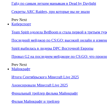
Гайд по самым легким маньякам в Dead by Daylight
Секреты ARC Raiders, про которые вы не знали
Prev
Next
Киберспорт
Team Spirit одолела BetBoom и стала первой в третьем т
Последний мейджор по CS:GO: высокий онлайн и измене
Spirit выбилась в лидеры DPC Восточной Европы
Провал G2 на последнем мейджоре по CS:GO: что произо
Prev
Next
Майнкрафт
Итоги Сентябрьского Minecraft Live 2025
Анонсировали Minecraft Live 2025
Финальный трейлер фильма Майнкрафт
Фильм Майнкрафт и трейлер