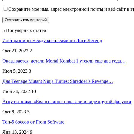
Сохраните мое имя, адрес электронной почты и веб-сайт в э
5 Популярных статей
7 лет разницы между косплеями по Лиге Легенд
Окт 21, 2022
2
Оказывается, детали Mortal Kombat 1 утекли еще два года…
Июл 5, 2023
3
Для Teenage Mutant Ninja Turtles: Shredder’s Revenge…
Июл 24, 2022
10
Аску из аниме «Евангелион» показали в виде крутой фигурки
Окт 8, 2023
5
Топ-5 боссов от From Software
Янв 13, 2024
9