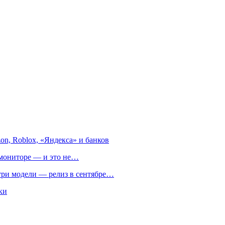
on, Roblox, «Яндекса» и банков
м мониторе — и это не…
 три модели — релиз в сентябре…
ки