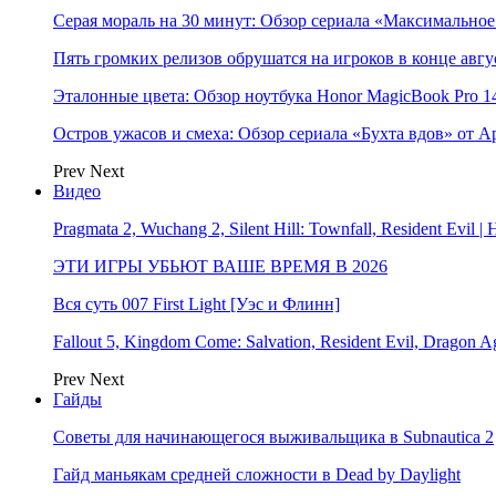
Серая мораль на 30 минут: Обзор сериала «Максимально
Пять громких релизов обрушатся на игроков в конце авгу
Эталонные цвета: Обзор ноутбука Honor MagicBook Pro 14
Остров ужасов и смеха: Обзор сериала «Бухта вдов» от A
Prev
Next
Видео
Pragmata 2, Wuchang 2, Silent Hill: Townfall, Resident Ev
ЭТИ ИГРЫ УБЬЮТ ВАШЕ ВРЕМЯ В 2026
Вся суть 007 First Light [Уэс и Флинн]
Fallout 5, Kingdom Come: Salvation, Resident Evil, Drag
Prev
Next
Гайды
Советы для начинающегося выживальщика в Subnautica 2
Гайд маньякам средней сложности в Dead by Daylight