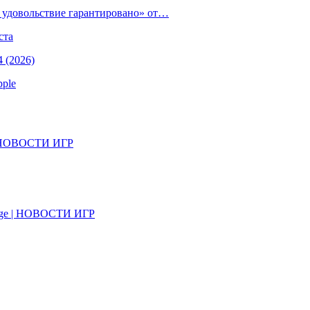
е удовольствие гарантировано» от…
ста
 (2026)
pple
il | НОВОСТИ ИГР
on Age | НОВОСТИ ИГР