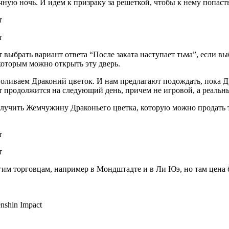
чную ночь. И идем к призраку за решеткой, чтобы к нему попаст
 выбрать вариант ответа “После заката наступает тьма”, если выб
которым можно открыть эту дверь.
 поливаем Драконий цветок. И нам предлагают подождать, пока Д
т продолжится на следующий день, причем не игровой, а реальн
олучить Жемчужину Драконьего цветка, которую можно продать т
 торговцам, например в Мондштадте и в Ли Юэ, но там цена буд
shin Impact