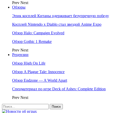
Prev
Next
Обзоры
Эпик косплей Китаны одерживает безупречную победу
Косплей Nintendo x Diablo стал звездой Anime Expo
Обзор Halo: Campaign Evolved
Обзор Gothic 1 Remake
Prev
Next
Рецензии
Обзор High On Life
Обзор A Plague Tale: Innocence
Обзор Endzone — A World Apart
Спецматериал по игре Deck of Ashes: Complete Edition
Prev
Next