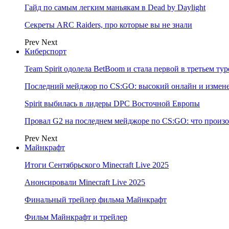
Гайд по самым легким маньякам в Dead by Daylight
Секреты ARC Raiders, про которые вы не знали
Prev
Next
Киберспорт
Team Spirit одолела BetBoom и стала первой в третьем т
Последний мейджор по CS:GO: высокий онлайн и измене
Spirit выбилась в лидеры DPC Восточной Европы
Провал G2 на последнем мейджоре по CS:GO: что произо
Prev
Next
Майнкрафт
Итоги Сентябрьского Minecraft Live 2025
Анонсировали Minecraft Live 2025
Финальный трейлер фильма Майнкрафт
Фильм Майнкрафт и трейлер