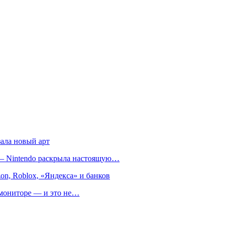
зала новый арт
т — Nintendo раскрыла настоящую…
on, Roblox, «Яндекса» и банков
м мониторе — и это не…