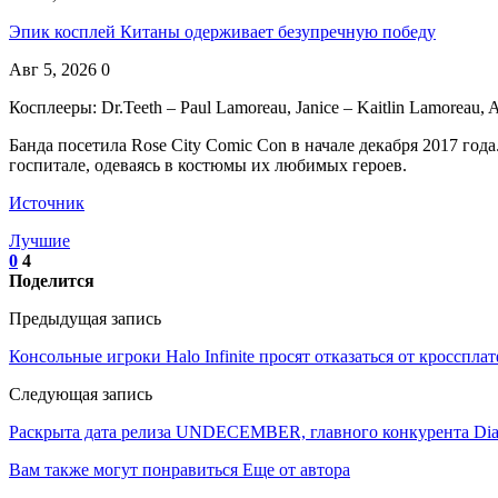
Эпик косплей Китаны одерживает безупречную победу
Авг 5, 2026
0
Косплееры: Dr.Teeth – Paul Lamoreau, Janice – Kaitlin Lamoreau, A
Банда посетила Rose City Comic Con в начале декабря 2017 го
госпитале, одеваясь в костюмы их любимых героев.
Источник
Лучшие
0
4
Поделится
Предыдущая запись
Консольные игроки Halo Infinite просят отказаться от кросспл
Следующая запись
Раскрыта дата релиза UNDECEMBER, главного конкурента Diab
Вам также могут понравиться
Еще от автора