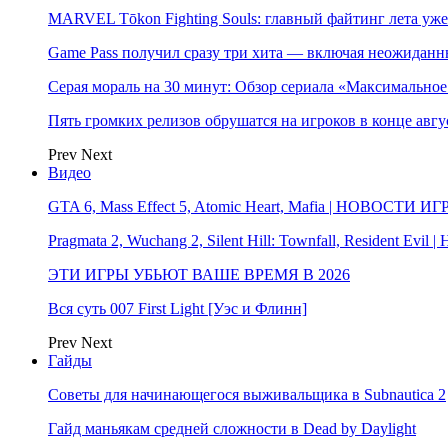
MARVEL Tōkon Fighting Souls: главный файтинг лета уже
Game Pass получил сразу три хита — включая неожиданн
Серая мораль на 30 минут: Обзор сериала «Максимально
Пять громких релизов обрушатся на игроков в конце авгу
Prev
Next
Видео
GTA 6, Mass Effect 5, Atomic Heart, Mafia | НОВОСТИ ИГ
Pragmata 2, Wuchang 2, Silent Hill: Townfall, Resident Ev
ЭТИ ИГРЫ УБЬЮТ ВАШЕ ВРЕМЯ В 2026
Вся суть 007 First Light [Уэс и Флинн]
Prev
Next
Гайды
Советы для начинающегося выживальщика в Subnautica 2
Гайд маньякам средней сложности в Dead by Daylight