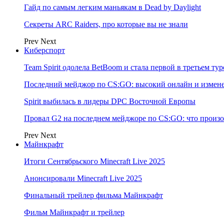
Гайд по самым легким маньякам в Dead by Daylight
Секреты ARC Raiders, про которые вы не знали
Prev
Next
Киберспорт
Team Spirit одолела BetBoom и стала первой в третьем т
Последний мейджор по CS:GO: высокий онлайн и измене
Spirit выбилась в лидеры DPC Восточной Европы
Провал G2 на последнем мейджоре по CS:GO: что произо
Prev
Next
Майнкрафт
Итоги Сентябрьского Minecraft Live 2025
Анонсировали Minecraft Live 2025
Финальный трейлер фильма Майнкрафт
Фильм Майнкрафт и трейлер