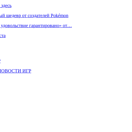
 здесь
ый шедевр от создателей Pokémon
е удовольствие гарантировано» от…
ста
Р
il | НОВОСТИ ИГР