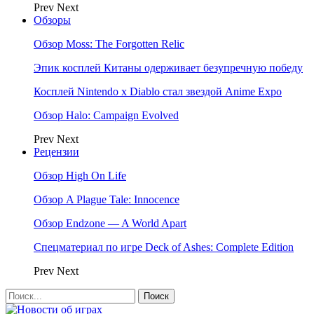
Prev
Next
Обзоры
Обзор Moss: The Forgotten Relic
Эпик косплей Китаны одерживает безупречную победу
Косплей Nintendo x Diablo стал звездой Anime Expo
Обзор Halo: Campaign Evolved
Prev
Next
Рецензии
Обзор High On Life
Обзор A Plague Tale: Innocence
Обзор Endzone — A World Apart
Спецматериал по игре Deck of Ashes: Complete Edition
Prev
Next