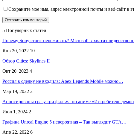
Сохраните мое имя, адрес электронной почты и веб-сайт в э
5 Популярных статей
Почему Sony стоит переживать? Microsoft захватит лидерство 
Янв 20, 2022
10
Обзор Cities: Skylines II
Окт 20, 2023
4
Россия в сделку не входила: Apex Legends Mobile можно…
Мар 19, 2022
2
Анонсированы сразу три фильма по аниме «Истребитель демо
Июл 1, 2024
2
Графика Unreal Engine 5 невероятная – Так выглядит GTA…
Апр 22, 2022
6