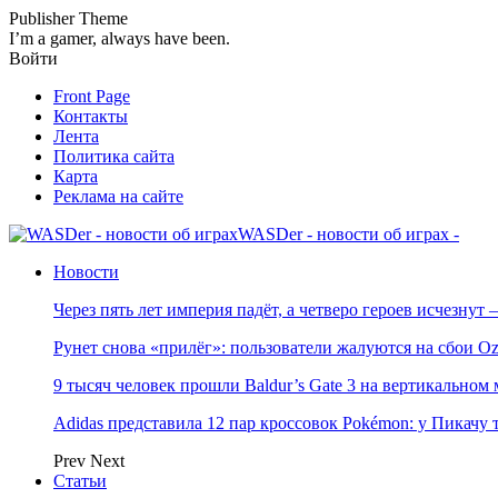
Publisher Theme
I’m a gamer, always have been.
Войти
Front Page
Контакты
Лента
Политика сайта
Карта
Реклама на сайте
WASDer - новости об играх -
Новости
Через пять лет империя падёт, а четверо героев исчезну
Рунет снова «прилёг»: пользователи жалуются на сбои Oz
9 тысяч человек прошли Baldur’s Gate 3 на вертикально
Adidas представила 12 пар кроссовок Pokémon: у Пикачу
Prev
Next
Статьи