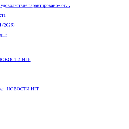
е удовольствие гарантировано» от…
ста
 (2026)
pple
il | НОВОСТИ ИГР
on Age | НОВОСТИ ИГР