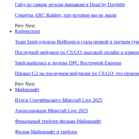
Гайд по самым легким маньякам в Dead by Daylight
Секреты ARC Raiders, про которые вы не знали
Prev
Next
Киберспорт
Team Spirit одолела BetBoom и стала первой в третьем т
Последний мейджор по CS:GO: высокий онлайн и измене
Spirit выбилась в лидеры DPC Восточной Европы
Провал G2 на последнем мейджоре по CS:GO: что произо
Prev
Next
Майнкрафт
Итоги Сентябрьского Minecraft Live 2025
Анонсировали Minecraft Live 2025
Финальный трейлер фильма Майнкрафт
Фильм Майнкрафт и трейлер