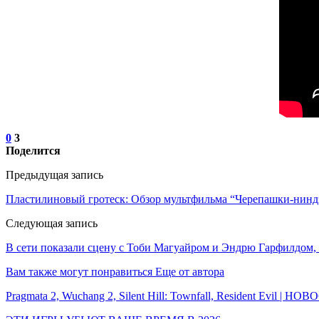
0
3
Поделится
Предыдущая запись
Пластилиновый гротеск: Обзор мультфильма “Черепашки-нинд
Следующая запись
В сети показали сцену с Тоби Магуайром и Эндрю Гарфилдом, к
Вам также могут понравиться
Еще от автора
Pragmata 2, Wuchang 2, Silent Hill: Townfall, Resident Evil | Н