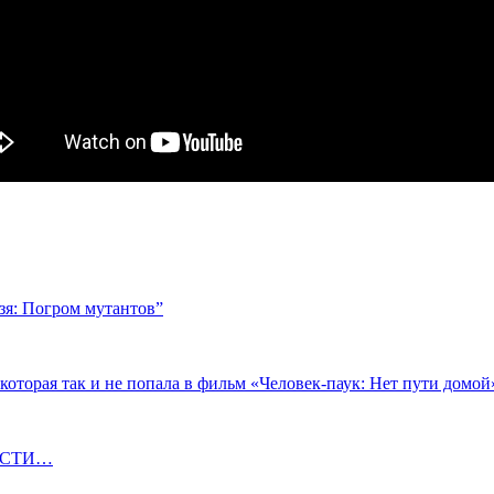
зя: Погром мутантов”
оторая так и не попала в фильм «Человек-паук: Нет пути домой
ОВОСТИ…