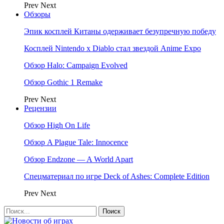
Prev
Next
Обзоры
Эпик косплей Китаны одерживает безупречную победу
Косплей Nintendo x Diablo стал звездой Anime Expo
Обзор Halo: Campaign Evolved
Обзор Gothic 1 Remake
Prev
Next
Рецензии
Обзор High On Life
Обзор A Plague Tale: Innocence
Обзор Endzone — A World Apart
Спецматериал по игре Deck of Ashes: Complete Edition
Prev
Next