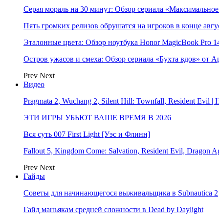
Серая мораль на 30 минут: Обзор сериала «Максимально
Пять громких релизов обрушатся на игроков в конце авгу
Эталонные цвета: Обзор ноутбука Honor MagicBook Pro 14
Остров ужасов и смеха: Обзор сериала «Бухта вдов» от A
Prev
Next
Видео
Pragmata 2, Wuchang 2, Silent Hill: Townfall, Resident Ev
ЭТИ ИГРЫ УБЬЮТ ВАШЕ ВРЕМЯ В 2026
Вся суть 007 First Light [Уэс и Флинн]
Fallout 5, Kingdom Come: Salvation, Resident Evil, Drag
Prev
Next
Гайды
Советы для начинающегося выживальщика в Subnautica 2
Гайд маньякам средней сложности в Dead by Daylight