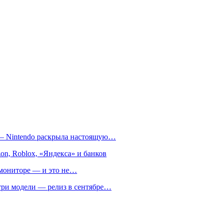
т — Nintendo раскрыла настоящую…
on, Roblox, «Яндекса» и банков
м мониторе — и это не…
 три модели — релиз в сентябре…