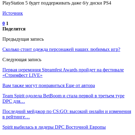
PlayStation 5 будет поддерживать даже б/у диски PS4
Источник
0
1
Поделится
Предыдущая запись
Сколько стоит одежда персонажей наших любимых игр?
Следующая запись
Первая церемония Streamfest Awards пройдет на фестивале
«Стримфест LIVE»
Вам также могут понравиться
Еще от автора
Team Spirit одолела BetBoom и стала первой в третьем туре
DPC для…
Последний мейджор по CS:GO: высокий онлайн и изменения
в рейтинге…
Spirit выбилась в лидеры DPC Восточной Европы