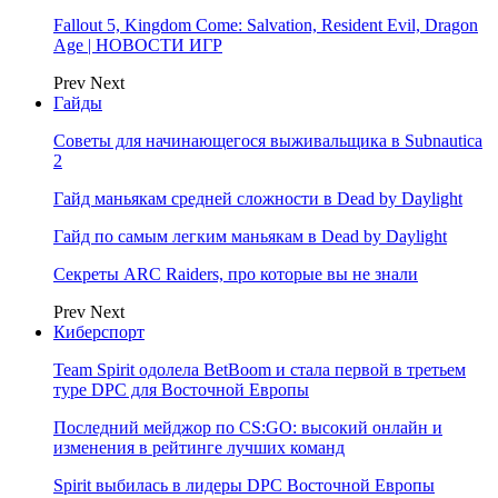
Fallout 5, Kingdom Come: Salvation, Resident Evil, Dragon
Age | НОВОСТИ ИГР
Prev
Next
Гайды
Советы для начинающегося выживальщика в Subnautica
2
Гайд маньякам средней сложности в Dead by Daylight
Гайд по самым легким маньякам в Dead by Daylight
Секреты ARC Raiders, про которые вы не знали
Prev
Next
Киберспорт
Team Spirit одолела BetBoom и стала первой в третьем
туре DPC для Восточной Европы
Последний мейджор по CS:GO: высокий онлайн и
изменения в рейтинге лучших команд
Spirit выбилась в лидеры DPC Восточной Европы