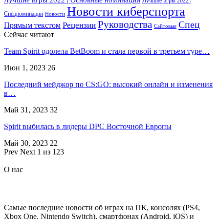
Лучшие игры 2022 |
Новости киберспорта
Спецноминации
Новости
Руководства
Спец
Прямым текстом
Рецензии
Сайтовые
Сейчас читают
Team Spirit одолела BetBoom и стала первой в третьем туре…
Июн 1, 2023
26
Последний мейджор по CS:GO: высокий онлайн и изменения
в…
Май 31, 2023
32
Spirit выбилась в лидеры DPC Восточной Европы
Май 30, 2023
22
Prev
Next
1 из 123
О нас
Самые последние новости об играх на ПК, консолях (PS4,
Xbox One, Nintendo Switch), смартфонах (Android, iOS) и