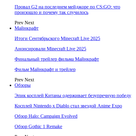
Провал G2 на последнем мейджоре по CS:GO: что
произошло и почему так случилось
Prev
Next
Майнкрафт
Итоги Сентябрьского Minecraft Live 2025
Анонсировали Minecraft Live 2025
Финальный трейлер фильма Майнкрафт
Фильм Майнкрафт и трейлер
Prev
Next
Обзоры
Эпик косплей Китаны одерживает безупречную победу
Косплей Nintendo x Diablo стал звездой Anime Expo
Обзор Halo: Campaign Evolved
Обзор Gothic 1 Remake