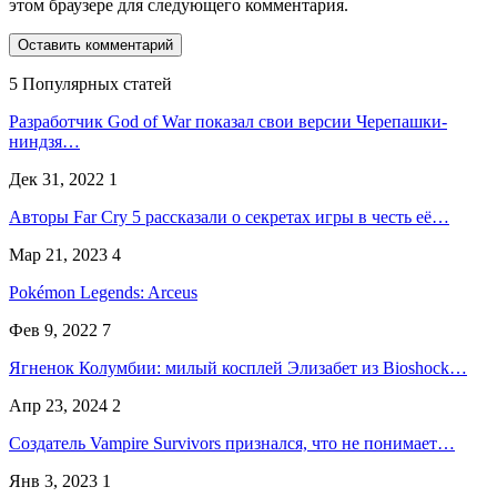
этом браузере для следующего комментария.
5 Популярных статей
Разработчик God of War показал свои версии Черепашки-
ниндзя…
Дек 31, 2022
1
Авторы Far Cry 5 рассказали о секретах игры в честь её…
Мар 21, 2023
4
Pokémon Legends: Arceus
Фев 9, 2022
7
Ягненок Колумбии: милый косплей Элизабет из Bioshock…
Апр 23, 2024
2
Создатель Vampire Survivors признался, что не понимает…
Янв 3, 2023
1