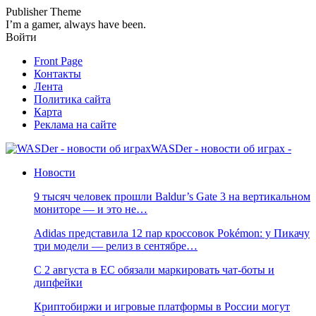
Publisher Theme
I’m a gamer, always have been.
Войти
Front Page
Контакты
Лента
Политика сайта
Карта
Реклама на сайте
WASDer - новости об играх -
Новости
9 тысяч человек прошли Baldur’s Gate 3 на вертикальном
мониторе — и это не…
Adidas представила 12 пар кроссовок Pokémon: у Пикачу
три модели — релиз в сентябре…
С 2 августа в ЕС обязали маркировать чат-боты и
дипфейки
Криптобиржи и игровые платформы в России могут