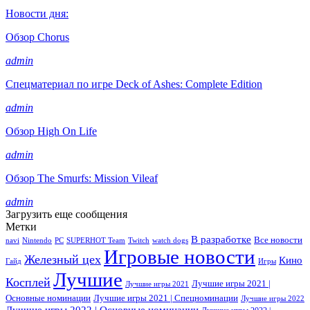
Новости дня:
Обзор Chorus
admin
Спецматериал по игре Deck of Ashes: Complete Edition
admin
Обзор High On Life
admin
Обзор The Smurfs: Mission Vileaf
admin
Загрузить еще сообщения
Метки
В разработке
Все новости
navi
Nintendo
PC
SUPERHOT Team
Twitch
watch dogs
Игровые новости
Железный цех
Кино
Гайд
Игры
Лучшие
Косплей
Лучшие игры 2021 |
Лучшие игры 2021
Основные номинации
Лучшие игры 2021 | Спецноминации
Лучшие игры 2022
Лучшие игры 2022 | Основные номинации