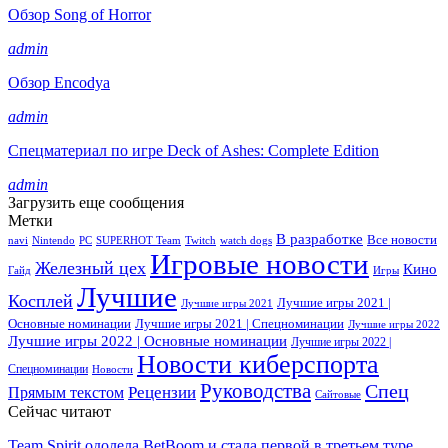
Обзор Song of Horror
admin
Обзор Encodya
admin
Спецматериал по игре Deck of Ashes: Complete Edition
admin
Загрузить еще сообщения
Метки
В разработке
Все новости
navi
Nintendo
PC
SUPERHOT Team
Twitch
watch dogs
Игровые новости
Железный цех
Кино
Гайд
Игры
Лучшие
Косплей
Лучшие игры 2021 |
Лучшие игры 2021
Основные номинации
Лучшие игры 2021 | Спецноминации
Лучшие игры 2022
Лучшие игры 2022 | Основные номинации
Лучшие игры 2022 |
Новости киберспорта
Спецноминации
Новости
Руководства
Спец
Прямым текстом
Рецензии
Сайтовые
Сейчас читают
Team Spirit одолела BetBoom и стала первой в третьем туре…