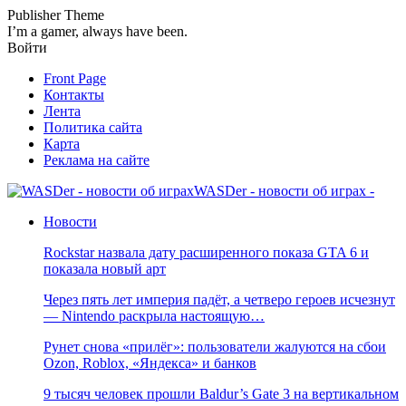
Publisher Theme
I’m a gamer, always have been.
Войти
Front Page
Контакты
Лента
Политика сайта
Карта
Реклама на сайте
WASDer - новости об играх -
Новости
Rockstar назвала дату расширенного показа GTA 6 и
показала новый арт
Через пять лет империя падёт, а четверо героев исчезнут
— Nintendo раскрыла настоящую…
Рунет снова «прилёг»: пользователи жалуются на сбои
Ozon, Roblox, «Яндекса» и банков
9 тысяч человек прошли Baldur’s Gate 3 на вертикальном