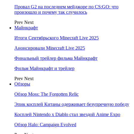
Провал G2 на последнем мейджоре по CS:GO: что
произошло и почему так случилось
Prev
Next
Майнкрафт
Итоги Сентябрьского Minecraft Live 2025
Анонсировали Minecraft Live 2025
Финальный трейлер фильма Майнкрафт
Фильм Майнкрафт и трейлер
Prev
Next
Обзоры
Обзор Moss: The Forgotten Relic
Эпик косплей Китаны одерживает безупречную победу
Косплей Nintendo x Diablo стал звездой Anime Expo
Обзор Halo: Campaign Evolved