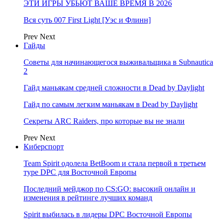
ЭТИ ИГРЫ УБЬЮТ ВАШЕ ВРЕМЯ В 2026
Вся суть 007 First Light [Уэс и Флинн]
Prev
Next
Гайды
Советы для начинающегося выживальщика в Subnautica
2
Гайд маньякам средней сложности в Dead by Daylight
Гайд по самым легким маньякам в Dead by Daylight
Секреты ARC Raiders, про которые вы не знали
Prev
Next
Киберспорт
Team Spirit одолела BetBoom и стала первой в третьем
туре DPC для Восточной Европы
Последний мейджор по CS:GO: высокий онлайн и
изменения в рейтинге лучших команд
Spirit выбилась в лидеры DPC Восточной Европы