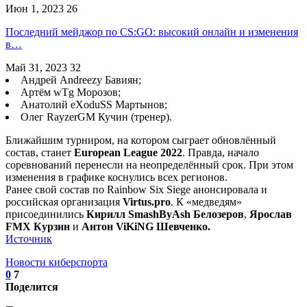
Июн 1, 2023
26
Последний мейджор по CS:GO: высокий онлайн и изменения
в…
Май 31, 2023
32
Андрей Andreezy Бавиян;
Артём wTg Морозов;
Анатолий eXoduSS Мартынов;
Олег RayzerGM Кучин (тренер).
Ближайшим турниром, на котором сыграет обновлённый
состав, станет
European League 2022
. Правда, начало
соревнований перенесли на неопределённый срок. При этом
изменения в графике коснулись всех регионов.
Ранее свой состав по Rainbow Six Siege анонсировала и
российская организация
Virtus.pro
. К «медведям»
присоединились
Кирилл SmashByAsh Белозеров
,
Ярослав
FMX Курзин
и
Антон ViKiNG Шевченко.
Источник
Новости киберспорта
0
7
Поделится