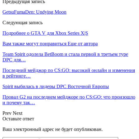
Предыдущая запись
GetsuFumaDen: Undying Moon
Следующая запись
Подробнее о GTA V для Xbox Series X|S
Вам также могут понравиться
Еще от автора
Team Spirit одолела BetBoom и стала первой в третьем туре
DPC для…
Последний мейджор по CS:GO: высокий онлайн и изменения
в рейтинге…
Spirit выбилась в лидеры DPC Восточной Европы
Провал G2 на последнем мейджоре по CS:GO: что произошло
и почему так…
Prev
Next
Оставьте ответ
Ваш электронный адрес не будет опубликован.