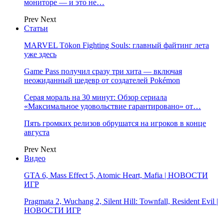
мониторе — и это не…
Prev
Next
Статьи
MARVEL Tōkon Fighting Souls: главный файтинг лета
уже здесь
Game Pass получил сразу три хита — включая
неожиданный шедевр от создателей Pokémon
Серая мораль на 30 минут: Обзор сериала
«Максимальное удовольствие гарантировано» от…
Пять громких релизов обрушатся на игроков в конце
августа
Prev
Next
Видео
GTA 6, Mass Effect 5, Atomic Heart, Mafia | НОВОСТИ
ИГР
Pragmata 2, Wuchang 2, Silent Hill: Townfall, Resident Evil |
НОВОСТИ ИГР