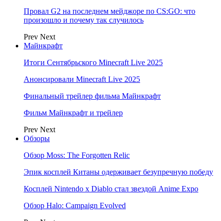
Провал G2 на последнем мейджоре по CS:GO: что
произошло и почему так случилось
Prev
Next
Майнкрафт
Итоги Сентябрьского Minecraft Live 2025
Анонсировали Minecraft Live 2025
Финальный трейлер фильма Майнкрафт
Фильм Майнкрафт и трейлер
Prev
Next
Обзоры
Обзор Moss: The Forgotten Relic
Эпик косплей Китаны одерживает безупречную победу
Косплей Nintendo x Diablo стал звездой Anime Expo
Обзор Halo: Campaign Evolved