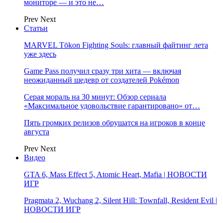
мониторе — и это не…
Prev
Next
Статьи
MARVEL Tōkon Fighting Souls: главный файтинг лета
уже здесь
Game Pass получил сразу три хита — включая
неожиданный шедевр от создателей Pokémon
Серая мораль на 30 минут: Обзор сериала
«Максимальное удовольствие гарантировано» от…
Пять громких релизов обрушатся на игроков в конце
августа
Prev
Next
Видео
GTA 6, Mass Effect 5, Atomic Heart, Mafia | НОВОСТИ
ИГР
Pragmata 2, Wuchang 2, Silent Hill: Townfall, Resident Evil |
НОВОСТИ ИГР