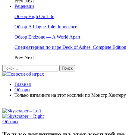
Prev
Next
Рецензии
Обзор High On Life
Обзор A Plague Tale: Innocence
Обзор Endzone — A World Apart
Спецматериал по игре Deck of Ashes: Complete Edition
Prev
Next
Главная
Обзоры
Только взгляните на этот косплей по Монстр Хантеру
Обзоры
Только взгляните на этот косплей по