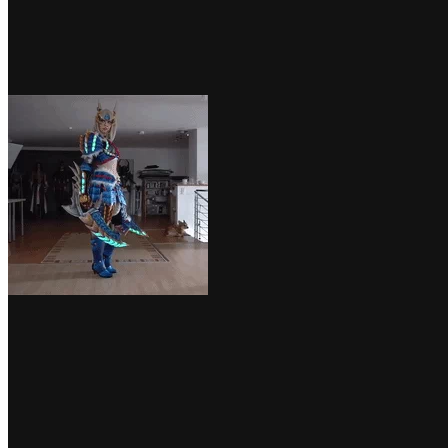
Эпик косплей Китаны одерживает безупречную победу
Авг 5, 2026
0
А вот, как все выглядит в действии:
Просто безумно.
Вы можете увидеть больше работ от Kamui (а также
приобрести гайды и книги) на ее странице в Facebook.
Источник
Лучшие
0
4
Поделится
Предыдущая запись
Фанаты Dark Souls здесь? Студенты придумали необычный
геймпад, который можно сломать, а затем снова собрать
Следующая запись
Что будет с русскими версиями игр и как делаются
локализации. Беседуем с gamesvoice. Дайджест