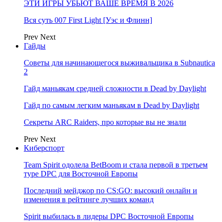
ЭТИ ИГРЫ УБЬЮТ ВАШЕ ВРЕМЯ В 2026
Вся суть 007 First Light [Уэс и Флинн]
Prev
Next
Гайды
Советы для начинающегося выживальщика в Subnautica
2
Гайд маньякам средней сложности в Dead by Daylight
Гайд по самым легким маньякам в Dead by Daylight
Секреты ARC Raiders, про которые вы не знали
Prev
Next
Киберспорт
Team Spirit одолела BetBoom и стала первой в третьем
туре DPC для Восточной Европы
Последний мейджор по CS:GO: высокий онлайн и
изменения в рейтинге лучших команд
Spirit выбилась в лидеры DPC Восточной Европы