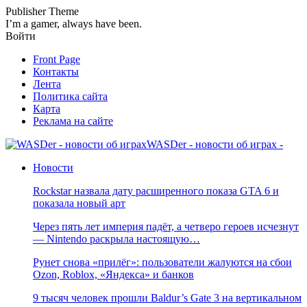
Publisher Theme
I’m a gamer, always have been.
Войти
Front Page
Контакты
Лента
Политика сайта
Карта
Реклама на сайте
WASDer - новости об играх -
Новости
Rockstar назвала дату расширенного показа GTA 6 и
показала новый арт
Через пять лет империя падёт, а четверо героев исчезнут
— Nintendo раскрыла настоящую…
Рунет снова «прилёг»: пользователи жалуются на сбои
Ozon, Roblox, «Яндекса» и банков
9 тысяч человек прошли Baldur’s Gate 3 на вертикальном