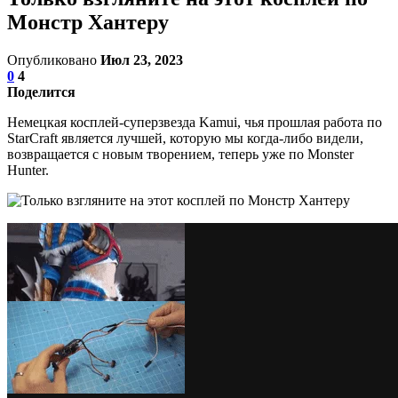
Монстр Хантеру
Опубликовано
Июл 23, 2023
0
4
Поделится
Немецкая косплей-суперзвезда Kamui, чья прошлая работа по
StarCraft является лучшей, которую мы когда-либо видели,
возвращается с новым творением, теперь уже по Monster
Hunter.
Этот доспех Зиногра выглядит почти идеально, когда вы
просто рассматриваете его статичное фото, но настоящим
достоинством здесь является то, что он может светиться. Вот
как это делалось:
Сейчас читают:
Обзор Moss: The Forgotten Relic
Авг 8, 2026
0