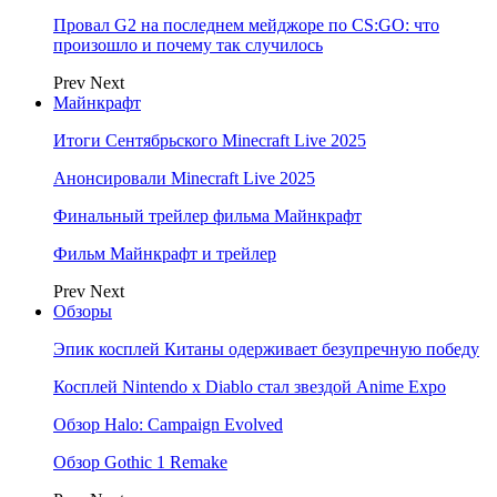
Провал G2 на последнем мейджоре по CS:GO: что
произошло и почему так случилось
Prev
Next
Майнкрафт
Итоги Сентябрьского Minecraft Live 2025
Анонсировали Minecraft Live 2025
Финальный трейлер фильма Майнкрафт
Фильм Майнкрафт и трейлер
Prev
Next
Обзоры
Эпик косплей Китаны одерживает безупречную победу
Косплей Nintendo x Diablo стал звездой Anime Expo
Обзор Halo: Campaign Evolved
Обзор Gothic 1 Remake