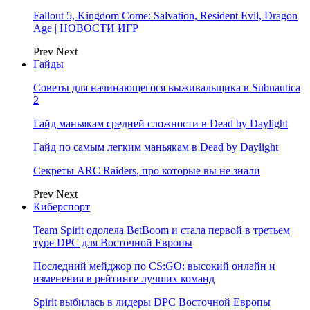
Fallout 5, Kingdom Come: Salvation, Resident Evil, Dragon
Age | НОВОСТИ ИГР
Prev
Next
Гайды
Советы для начинающегося выживальщика в Subnautica
2
Гайд маньякам средней сложности в Dead by Daylight
Гайд по самым легким маньякам в Dead by Daylight
Секреты ARC Raiders, про которые вы не знали
Prev
Next
Киберспорт
Team Spirit одолела BetBoom и стала первой в третьем
туре DPC для Восточной Европы
Последний мейджор по CS:GO: высокий онлайн и
изменения в рейтинге лучших команд
Spirit выбилась в лидеры DPC Восточной Европы