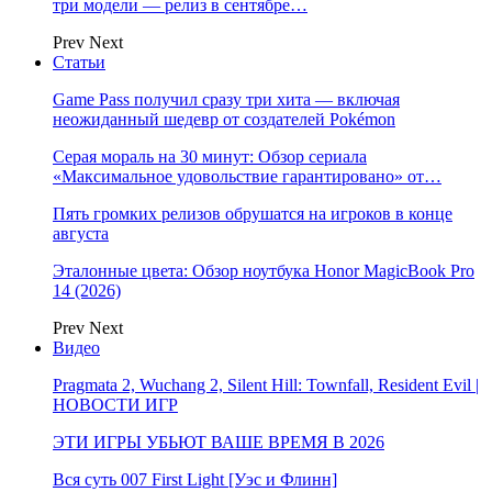
три модели — релиз в сентябре…
Prev
Next
Статьи
Game Pass получил сразу три хита — включая
неожиданный шедевр от создателей Pokémon
Серая мораль на 30 минут: Обзор сериала
«Максимальное удовольствие гарантировано» от…
Пять громких релизов обрушатся на игроков в конце
августа
Эталонные цвета: Обзор ноутбука Honor MagicBook Pro
14 (2026)
Prev
Next
Видео
Pragmata 2, Wuchang 2, Silent Hill: Townfall, Resident Evil |
НОВОСТИ ИГР
ЭТИ ИГРЫ УБЬЮТ ВАШЕ ВРЕМЯ В 2026
Вся суть 007 First Light [Уэс и Флинн]