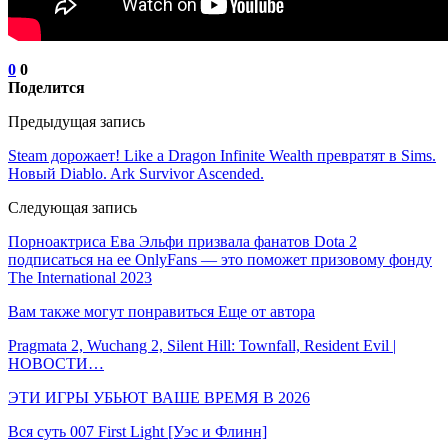
0
0
Поделится
Предыдущая запись
Steam дорожает! Like a Dragon Infinite Wealth превратят в Sims.
Новый Diablo. Ark Survivor Ascended.
Следующая запись
Порноактриса Ева Эльфи призвала фанатов Dota 2
подписаться на ее OnlyFans — это поможет призовому фонду
The International 2023
Вам также могут понравиться
Еще от автора
Pragmata 2, Wuchang 2, Silent Hill: Townfall, Resident Evil |
НОВОСТИ…
ЭТИ ИГРЫ УБЬЮТ ВАШЕ ВРЕМЯ В 2026
Вся суть 007 First Light [Уэс и Флинн]