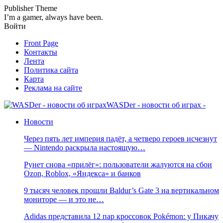
Publisher Theme
I’m a gamer, always have been.
Войти
Front Page
Контакты
Лента
Политика сайта
Карта
Реклама на сайте
WASDer - новости об играх -
Новости
Через пять лет империя падёт, а четверо героев исчезнут
— Nintendo раскрыла настоящую…
Рунет снова «прилёг»: пользователи жалуются на сбои
Ozon, Roblox, «Яндекса» и банков
9 тысяч человек прошли Baldur’s Gate 3 на вертикальном
мониторе — и это не…
Adidas представила 12 пар кроссовок Pokémon: у Пикачу