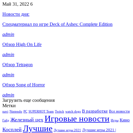
Май 31, 2022
6
Новости дня:
Спецматериал по игре Deck of Ashes: Complete Edition
admin
Обзор High On Life
admin
Обзор Tetragon
admin
Обзор Song of Horror
admin
Загрузить еще сообщения
Метки
В разработке
Все новости
navi
Nintendo
PC
SUPERHOT Team
Twitch
watch dogs
Игровые новости
Железный цех
Кино
Гайд
Игры
Лучшие
Косплей
Лучшие игры 2021 |
Лучшие игры 2021