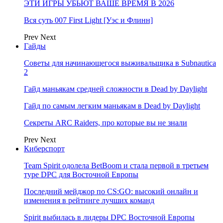
ЭТИ ИГРЫ УБЬЮТ ВАШЕ ВРЕМЯ В 2026
Вся суть 007 First Light [Уэс и Флинн]
Prev
Next
Гайды
Советы для начинающегося выживальщика в Subnautica
2
Гайд маньякам средней сложности в Dead by Daylight
Гайд по самым легким маньякам в Dead by Daylight
Секреты ARC Raiders, про которые вы не знали
Prev
Next
Киберспорт
Team Spirit одолела BetBoom и стала первой в третьем
туре DPC для Восточной Европы
Последний мейджор по CS:GO: высокий онлайн и
изменения в рейтинге лучших команд
Spirit выбилась в лидеры DPC Восточной Европы