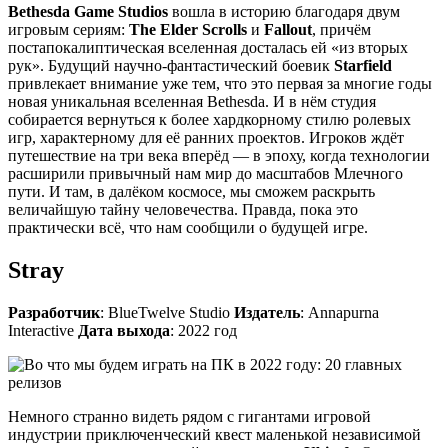
Bethesda Game Studios
вошла в историю благодаря двум
игровым сериям:
The Elder Scrolls
и
Fallout
, причём
постапокалиптическая вселенная досталась ей «из вторых
рук». Будущий научно-фантастический боевик
Starfield
привлекает внимание уже тем, что это первая за многие годы
новая уникальная вселенная Bethesda. И в нём студия
собирается вернуться к более хардкорному стилю ролевых
игр, характерному для её ранних проектов. Игроков ждёт
путешествие на три века вперёд — в эпоху, когда технологии
расширили привычный нам мир до масштабов Млечного
пути. И там, в далёком космосе, мы сможем раскрыть
величайшую тайну человечества. Правда, пока это
практически всё, что нам сообщили о будущей игре.
Stray
Разработчик
: BlueTwelve Studio
Издатель
: Annapurna
Interactive
Дата выхода
: 2022 год
Немного странно видеть рядом с гигантами игровой
индустрии приключенческий квест маленькой независимой