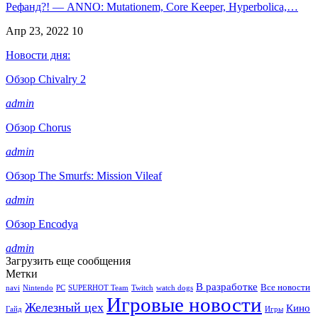
Рефанд?! — ANNO: Mutationem, Core Keeper, Hyperbolica,…
Апр 23, 2022
10
Новости дня:
Обзор Chivalry 2
admin
Обзор Chorus
admin
Обзор The Smurfs: Mission Vileaf
admin
Обзор Encodya
admin
Загрузить еще сообщения
Метки
В разработке
Все новости
navi
Nintendo
PC
SUPERHOT Team
Twitch
watch dogs
Игровые новости
Железный цех
Кино
Гайд
Игры