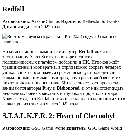
Redfall
Разработчик
: Arkane Studios
Издатель
: Bethesda Softworks
Дата выхода
: лето 2022 года
На момент анонса вампирский шутер
Redfall
значился
эксклюзивом Xbox Series, но вскоре в список
поддерживаемых платформ добавили и ПК. Игроков ждёт
традиционный кооператив, в отряд можно собрать четырёх
уникальных персонажей, а сражения могут проходить не
только ночью: помимо вампиров, нам грозят вдобавок и их
поклонники и приспешники. Интересно то, что проектом
занимаются авторы
Prey
и
Dishonored
, и от них стоит ждать
необычных боевых механик и глубокой проработки мира.
Ходят слухи, что Redfall отложат до конца года, но пока что в
сроках релиза значится лето 2022 года.
S.T.A.L.K.E.R. 2: Heart of Chernobyl
Разработчик
: GSC Game World
Издатель
: GSC Game World