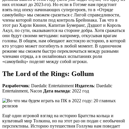
них отложат до 2023-го). Но если в Готэме нам предстоит
взять под опеку начинающих супергероев, то в «Отряде
самоубийц» мы сможем сразиться с Лигой справедливости,
члены которой попали под контроль Брейниака. Так что в
этот раз Харли Квинн, Капитан Бумеранг, Дэдшот и Король
Акул, по сути, оказываются на стороне добра. Хотя сражаться
они будут своими методами: например, откусывая врагам
головы. В общем, нам обещают жестокую историю, в которой
кто угодно может погибнуть в любой момент. В одиночном
режиме мы сможем быстро переключаться между разными
членами отряда, а в онлайновых испытаниях роли
«самоубийц» поделят между собой игроки.
The Lord of the Rings: Gollum
Разработчик
: Daedalic Entertainment
Издатель
: Daedalic
Entertainment, Nacon
Дата выхода
: 2022 год
Ещё один игровой взгляд на историю Братства кольца и
культовый мир Толкина, но на этот раз он подан с необычной
перспективы. Историю путешествия Голлума нам поведает