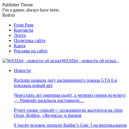
Publisher Theme
I’m a gamer, always have been.
Войти
Front Page
Контакты
Лента
Политика сайта
Карта
Реклама на сайте
WASDer - новости об играх -
Новости
Rockstar назвала дату расширенного показа GTA 6 и
показала новый арт
Через пять лет империя падёт, а четверо героев исчезнут
— Nintendo раскрыла настоящую…
Рунет снова «прилёг»: пользователи жалуются на сбои
Ozon, Roblox, «Яндекса» и банков
9 тысяч человек прошли Baldur’s Gate 3 на вертикальном