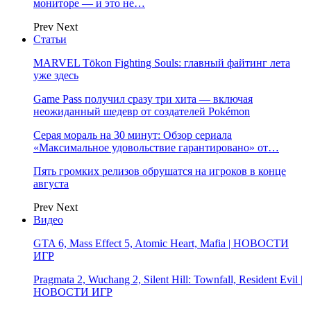
мониторе — и это не…
Prev
Next
Статьи
MARVEL Tōkon Fighting Souls: главный файтинг лета
уже здесь
Game Pass получил сразу три хита — включая
неожиданный шедевр от создателей Pokémon
Серая мораль на 30 минут: Обзор сериала
«Максимальное удовольствие гарантировано» от…
Пять громких релизов обрушатся на игроков в конце
августа
Prev
Next
Видео
GTA 6, Mass Effect 5, Atomic Heart, Mafia | НОВОСТИ
ИГР
Pragmata 2, Wuchang 2, Silent Hill: Townfall, Resident Evil |
НОВОСТИ ИГР