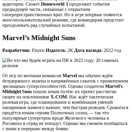
аудитории. Сюжет
Homeworld 3
продолжит события
предыдущей части, связанные с открытием
гиперпространственных врат. Но в игре впервые появится
многопользовательский режими, где командирам предстоит
преодолевать ряд случайных испытаний.
Marvel’s Midnight Suns
Разработчик
: Firaxis
Издатель
: 2К
Дата выхода
: 2022 год
От игр по мотивам комиксов
Marvel
мы обычно ждём
безудержного экшена и напряжённых схваток с применением
зрелищных суперспособностей. Однако создатели
Marvel's
Midnight Suns
пошли иным путём: их проект рассчитан
скорее на поклонников
X-COM
. Нас ждёт тактическая
ролевая игра, где планирование и комбинация умений
напарников намного важнее, чем быстрая реакция. Cражаться
придётся юным героям Полночных солнц — так что
популярные супергерои вроде Железного человека и
Росомахи в отряд не попадут. Однако мы сможем пообщаться
с ними в перерыве между боями.