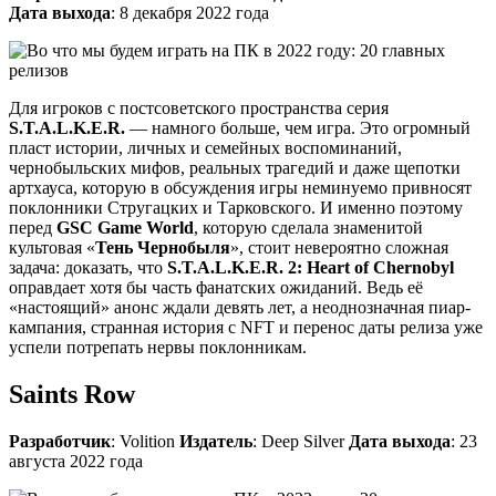
Дата выхода
: 8 декабря 2022 года
Для игроков с постсоветского пространства серия
S.T.A.L.K.E.R.
— намного больше, чем игра. Это огромный
пласт истории, личных и семейных воспоминаний,
чернобыльских мифов, реальных трагедий и даже щепотки
артхауса, которую в обсуждения игры неминуемо привносят
поклонники Стругацких и Тарковского. И именно поэтому
перед
GSC Game World
, которую сделала знаменитой
культовая «
Тень Чернобыля
», стоит невероятно сложная
задача: доказать, что
S.T.A.L.K.E.R. 2: Heart of Chernobyl
оправдает хотя бы часть фанатских ожиданий. Ведь её
«настоящий» анонс ждали девять лет, а неоднозначная пиар-
кампания, странная история с NFT и перенос даты релиза уже
успели потрепать нервы поклонникам.
Saints Row
Разработчик
: Volition
Издатель
: Deep Silver
Дата выхода
: 23
августа 2022 года