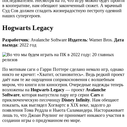
последователей. Несмотря на то, что игру можно будет пройти
в кооперативе, нам обещают законченный сюжет. А мрачный
Суд Сов должен сгладить жизнерадостную пестроту одеяний
наших супергероев.
Hogwarts Legacy
Разработчик
: Avalanche Software
Издатель
: Warner Bros.
Дата
выхода
: 2022 год
По мотивам саги о Гарри Поттере сделано немало игр, однако
никто не кричит: «Хватит, остановитесь». Ведь редкий проект
даёт нам те же ощущения соприкосновения с волшебным
миром, что книги или киносерия. Очередные надежды теперь
возложены на
Hogwarts Legacy
— проект
Avalanche
Software
, которая выпустила пару игр серии
Cars
и
приключенческую песочницу
Disney Infinity
. Нам обещают
показать, как выглядел Хогвартс в XIX веке, задолго до
появления Тома Реддла и Ньюта Саламандера. Настораживает
лишь то, что Джоан Роулинг не принимает никакого участия в
создании игры о придуманном ею мире.