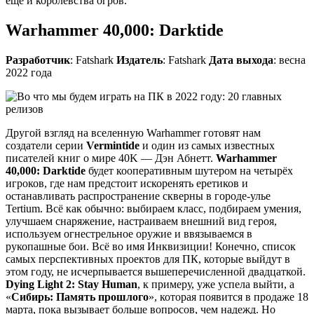
ещё и королевства огров.
Warhammer 40,000: Darktide
Разработчик
: Fatshark
Издатель
: Fatshark
Дата выхода
: весна
2022 года
Другой взгляд на вселенную Warhammer готовят нам
создатели серии
Vermintide
и один из самых известных
писателей книг о мире 40K — Дэн Абнетт.
Warhammer
40,000: Darktide
будет кооперативным шутером на четырёх
игроков, где нам предстоит искоренять еретиков и
останавливать распространение скверны в городе-улье
Tertium. Всё как обычно: выбираем класс, подбираем умения,
улучшаем снаряжение, настраиваем внешний вид героя,
используем огнестрельное оружие и ввязываемся в
рукопашные бои. Всё во имя Инквизиции! Конечно, список
самых перспективных проектов для ПК, которые выйдут в
этом году, не исчерпывается вышеперечисленной двадцаткой.
Dying Light 2: Stay Human
, к примеру, уже успела выйти, а
«
Сибирь: Память прошлого
», которая появится в продаже 18
марта, пока вызывает больше вопросов, чем надежд. Но