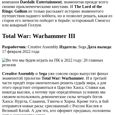
компания
Daedalic Entertainment
, знаменитая прежде всего
своими приключенческими квестами. И
The Lord of the
Rings: Gollum
не только расскажет историю знаменитого
путешествия падшего хоббита, но и позволит решать, какая из
сторон его личности победит в борьбе: осторожный Смеагол
или коварный Голлум.
Total War: Warhammer III
Разработчик
: Creative Assembly
Издатель
: Sega
Дата выхода
:
17 февраля 2022 года
Creative Assembly
и
Sega
уже совсем скоро выпустят финал
знаменитой трилогии
Total War: Warhammer
. И в третьей
части придёт пора окончательно решить судьбу мира, а для
этого предстоит отправиться в Царство Хаоса. Ставки как
никогда высоки, а потому при определённых условиях мы
сможем использовать демонические силы четырёх богов
Хаоса: Нургла, Слаанеш, Тзинча и Хорна. Кроме того, в бой
отправятся новые расы: срисованный с России Кислев и
Великий Катай. А для тех, кто оформит предзаказ, положены