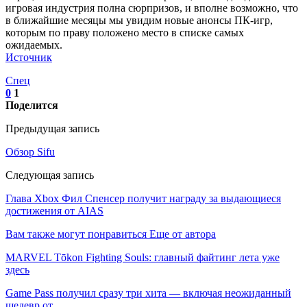
игровая индустрия полна сюрпризов, и вполне возможно, что
в ближайшие месяцы мы увидим новые анонсы ПК-игр,
которым по праву положено место в списке самых
ожидаемых.
Источник
Спец
0
1
Поделится
Предыдущая запись
Обзор Sifu
Следующая запись
Глава Xbox Фил Спенсер получит награду за выдающиеся
достижения от AIAS
Вам также могут понравиться
Еще от автора
MARVEL Tōkon Fighting Souls: главный файтинг лета уже
здесь
Game Pass получил сразу три хита — включая неожиданный
шедевр от…