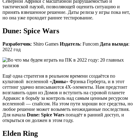
Северной Африки с масштабной разрушаемостью и
тактической паузой, позволяющей оценить ситуацию и
принять взвешенное решение. Даты релиза у игры пока нет,
но она уже проходит раннее тестирование.
Dune: Spice Wars
Разработчик
: Shiro Games
Издатель
: Funcom
Дата выхода
:
2022 год
Ещё одна стратегия в реальном времени создаётся по
культовой вселенной «
Дюны
» Фрэнка Герберта, и в этот
сеттинг удачно вписываются 4X-элементы. Нам предстоит
возглавить один из Домов и вступить на суровой планете
Арракис в борьбу за контроль над самым ценным ресурсом
вселенной — спайсом. На этом пути хороши все средства, но
любое решение может возыметь неожиданные последствия.
Для начала
Dune: Spice Wars
попадёт в ранний доступ, и
открыться он должен в этом году.
Elden Ring