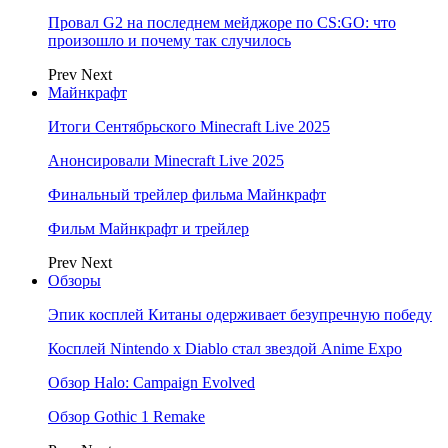
Провал G2 на последнем мейджоре по CS:GO: что
произошло и почему так случилось
Prev
Next
Майнкрафт
Итоги Сентябрьского Minecraft Live 2025
Анонсировали Minecraft Live 2025
Финальный трейлер фильма Майнкрафт
Фильм Майнкрафт и трейлер
Prev
Next
Обзоры
Эпик косплей Китаны одерживает безупречную победу
Косплей Nintendo x Diablo стал звездой Anime Expo
Обзор Halo: Campaign Evolved
Обзор Gothic 1 Remake