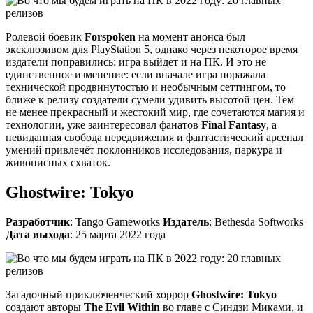
Ролевой боевик
Forspoken
на момент анонса был
эксклюзивом для PlayStation 5, однако через некоторое время
издатели поправились: игра выйдет и на ПК. И это не
единственное изменение: если вначале игра поражала
технической продвинутостью и необычным сеттингом, то
ближе к релизу создатели сумели удивить высотой цен. Тем
не менее прекрасный и жестокий мир, где сочетаются магия и
технологии, уже заинтересовал фанатов
Final Fantasy
, а
невиданная свобода передвижения и фантастический арсенал
умений привлечёт поклонников исследования, паркура и
живописных схваток.
Ghostwire: Tokyo
Разработчик
: Tango Gameworks
Издатель
: Bethesda Softworks
Дата выхода
: 25 марта 2022 года
Загадочный приключенческий хоррор
Ghostwire: Tokyo
создают авторы
The Evil Within
во главе с Синдзи Миками, и