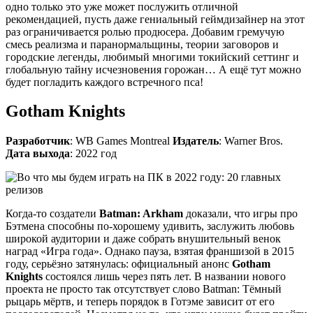
одно только это уже может послужить отличной
рекомендацией, пусть даже гениальный геймдизайнер на этот
раз ограничивается ролью продюсера. Добавим гремучую
смесь реализма и паранормальщины, теории заговоров и
городские легенды, любимый многими токийский сеттинг и
глобальную тайну исчезновения горожан… А ещё тут можно
будет погладить каждого встречного пса!
Gotham Knights
Разработчик
: WB Games Montreal
Издатель
: Warner Bros.
Дата выхода
: 2022 год
Когда-то создатели
Batman: Arkham
доказали, что игры про
Бэтмена способны по-хорошему удивить, заслужить любовь
широкой аудитории и даже собрать внушительный венок
наград «Игра года». Однако пауза, взятая франшизой в 2015
году, серьёзно затянулась: официальный анонс
Gotham
Knights
состоялся лишь через пять лет. В названии нового
проекта не просто так отсутствует слово Batman: Тёмный
рыцарь мёртв, и теперь порядок в Готэме зависит от его