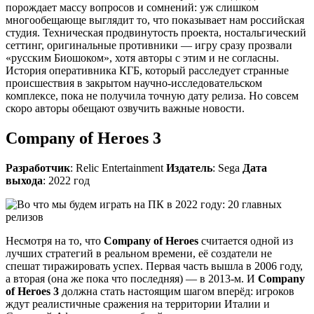
порождает массу вопросов и сомнений: уж слишком
многообещающе выглядит то, что показывает нам российская
студия. Техническая продвинутость проекта, ностальгический
сеттинг, оригинальные противники — игру сразу прозвали
«русским Биошоком», хотя авторы с этим и не согласны.
История оперативника КГБ, который расследует странные
происшествия в закрытом научно-исследовательском
комплексе, пока не получила точную дату релиза. Но совсем
скоро авторы обещают озвучить важные новости.
Company of Heroes 3
Разработчик
: Relic Entertainment
Издатель
: Sega
Дата
выхода
: 2022 год
Несмотря на то, что
Company of Heroes
считается одной из
лучших стратегий в реальном времени, её создатели не
спешат тиражировать успех. Первая часть вышла в 2006 году,
а вторая (она же пока что последняя) — в 2013-м. И
Company
of Heroes 3
должна стать настоящим шагом вперёд: игроков
ждут реалистичные сражения на территории Италии и