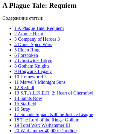
A Plague Tale: Requiem
Содержание статьи:
1
A Plague Tale: Requiem
2
Atomic Heart
3
Company of Heroes 3
4
Dune: Spice Wars
5
Elden Ring
6
Forspoken
7
Ghostwire: Tokyo
8
Gotham Knights
9
Hogwarts Legacy
10
Homeworld 3
11
Marvel’s Midnight Suns
12
Redfall
13
S.T.A.L.K.E.R. 2: Heart of Chernobyl
14
Saints Row
15
Starfield
16
Stray
17
Suicide Squad: Kill the Justice League
18
The Lord of the Rings: Gollum
19
Total War: Warhammer III
20
Warhammer 40,000: Darktide