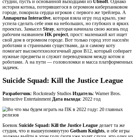
студии, пусть и основанной выходцами из
Ubisoft
. Однако
история котика, потерявшегося в огромном киберпанковом
городе, покорила сердца игроков с первого же трейлера. А
Annapurna Interactive
, которая взяла игру под крыло, уже
успела сделать себе имя на небольших, но глубоких и ярких
проектах. Замысел
Stray
, которая начинала свою жизнь под
рабочим названием
HK project
, прост: маленький кот ищет
свой дом в огромном городе. Вот только город этот населён
роботами и странными существами, да и самому коту
помогает высокотехнологичный дрон В12, который собирает
нужные предметы и служит переводчиком между котом и
роботами. А на пути — головоломки и масса платформенных
задачек.
Suicide Squad: Kill the Justice League
Разработчик
: Rocksteady Studios
Издатель
: Warner Bros.
Interactive Entertainment
Дата выхода
: 2022 год
Боевик
Suicide Squad: Kill the Justice League
делает та же
студия, что и вышеупомянутую
Gotham Knights
, и обе игры
должны выйти в этом году (хотя уже ходят слухи, что одну из