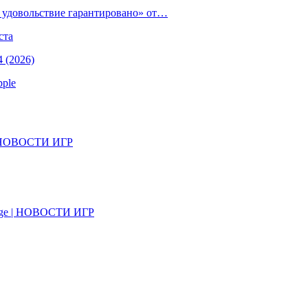
е удовольствие гарантировано» от…
ста
 (2026)
pple
il | НОВОСТИ ИГР
on Age | НОВОСТИ ИГР