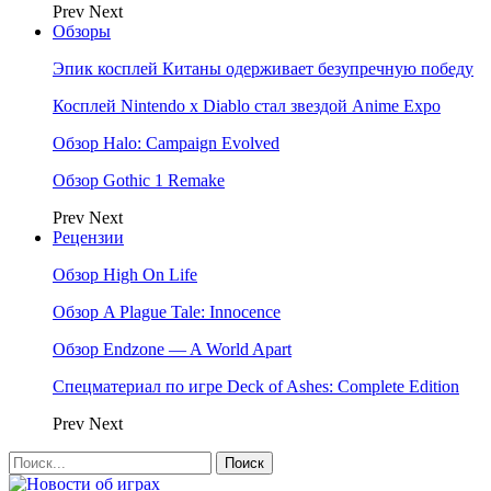
Prev
Next
Обзоры
Эпик косплей Китаны одерживает безупречную победу
Косплей Nintendo x Diablo стал звездой Anime Expo
Обзор Halo: Campaign Evolved
Обзор Gothic 1 Remake
Prev
Next
Рецензии
Обзор High On Life
Обзор A Plague Tale: Innocence
Обзор Endzone — A World Apart
Спецматериал по игре Deck of Ashes: Complete Edition
Prev
Next