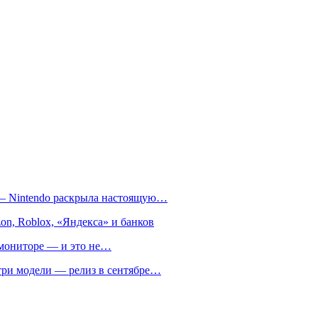
т — Nintendo раскрыла настоящую…
on, Roblox, «Яндекса» и банков
м мониторе — и это не…
 три модели — релиз в сентябре…