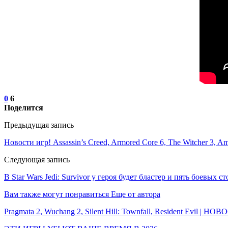
0
6
Поделится
Предыдущая запись
Новости игр! Assassin’s Creed, Armored Core 6, The Witcher 3, A
Следующая запись
В Star Wars Jedi: Survivor у героя будет бластер и пять боевых ст
Вам также могут понравиться
Еще от автора
Pragmata 2, Wuchang 2, Silent Hill: Townfall, Resident Evil | Н