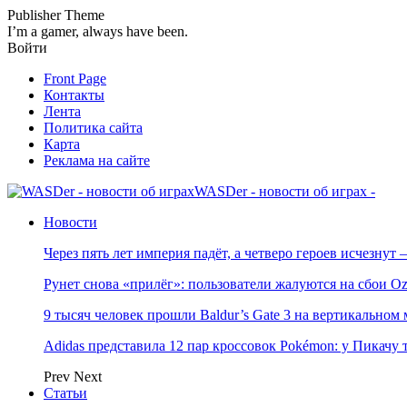
Publisher Theme
I’m a gamer, always have been.
Войти
Front Page
Контакты
Лента
Политика сайта
Карта
Реклама на сайте
WASDer - новости об играх -
Новости
Через пять лет империя падёт, а четверо героев исчезну
Рунет снова «прилёг»: пользователи жалуются на сбои Oz
9 тысяч человек прошли Baldur’s Gate 3 на вертикально
Adidas представила 12 пар кроссовок Pokémon: у Пикачу
Prev
Next
Статьи