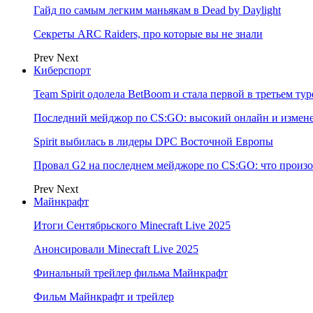
Гайд по самым легким маньякам в Dead by Daylight
Секреты ARC Raiders, про которые вы не знали
Prev
Next
Киберспорт
Team Spirit одолела BetBoom и стала первой в третьем т
Последний мейджор по CS:GO: высокий онлайн и измене
Spirit выбилась в лидеры DPC Восточной Европы
Провал G2 на последнем мейджоре по CS:GO: что произо
Prev
Next
Майнкрафт
Итоги Сентябрьского Minecraft Live 2025
Анонсировали Minecraft Live 2025
Финальный трейлер фильма Майнкрафт
Фильм Майнкрафт и трейлер