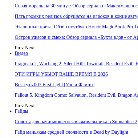
Серая мораль на 30 минут: Обзор сериала «Максимально
Пять громких релизов обрушатся на игроков в конце авгу
Эталонные цвета: Обзор ноутбука Honor MagicBook Pro 14
Остров ужасов и смеха: Обзор сериала «Бухта вдов» от A
Prev
Next
Видео
Pragmata 2, Wuchang 2, Silent Hill: Townfall, Resident Ev
ЭТИ ИГРЫ УБЬЮТ ВАШЕ ВРЕМЯ В 2026
Вся суть 007 First Light [Уэс и Флинн]
Fallout 5, Kingdom Come: Salvation, Resident Evil, Drag
Prev
Next
Гайды
Советы для начинающегося выживальщика в Subnautica 2
Гайд маньякам средней сложности в Dead by Daylight