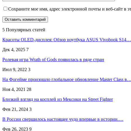
Сохраните мое имя, адрес электронной почты и веб-сайт в э
5 Популярных статей
Красоты OLED-дисплея: Обзор ноутбука ASUS Vivobook S14…
Дек 4, 2025
7
Ролевая игра Wrath of Gods появилась в ряде стран
Июл 9, 2022
3
На Фогейме произошло глобальное обновление Master Class в
Ноя 4, 2021
28
Близкий взгляд на косплей из Мексики на Street Fighter
Фев 21, 2024
3
В России свершилось настоящее чудо впервые в истории.…
Фев 26, 2023
9