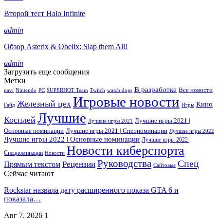
Второй тест Halo Infinite
admin
Обзор Asterix & Obelix: Slap them All!
admin
Загрузить еще сообщения
Метки
В разработке
Все новости
navi
Nintendo
PC
SUPERHOT Team
Twitch
watch dogs
Игровые новости
Железный цех
Кино
Гайд
Игры
Лучшие
Косплей
Лучшие игры 2021 |
Лучшие игры 2021
Основные номинации
Лучшие игры 2021 | Спецноминации
Лучшие игры 2022
Лучшие игры 2022 | Основные номинации
Лучшие игры 2022 |
Новости киберспорта
Спецноминации
Новости
Руководства
Спец
Прямым текстом
Рецензии
Сайтовые
Сейчас читают
Rockstar назвала дату расширенного показа GTA 6 и
показала…
Авг 7, 2026
1