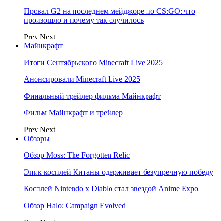
Провал G2 на последнем мейджоре по CS:GO: что
произошло и почему так случилось
Prev
Next
Майнкрафт
Итоги Сентябрьского Minecraft Live 2025
Анонсировали Minecraft Live 2025
Финальный трейлер фильма Майнкрафт
Фильм Майнкрафт и трейлер
Prev
Next
Обзоры
Обзор Moss: The Forgotten Relic
Эпик косплей Китаны одерживает безупречную победу
Косплей Nintendo x Diablo стал звездой Anime Expo
Обзор Halo: Campaign Evolved