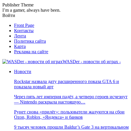
Publisher Theme
I’m a gamer, always have been.
Войти
Front Page
Контакты
Лента
Политика сайта
Карта
Реклама на сайте
WASDer - новости об играх -
Новости
Rockstar назвала дату расширенного показа GTA 6 и
показала новый арт
Через пять лет империя падёт, а четверо героев исчезнут
— Nintendo раскрыла настоящую…
Рунет снова «прилёг»: пользователи жалуются на сбои
Ozon, Roblox, «Яндекса» и банков
9 тысяч человек прошли Baldur’s Gate 3 на вертикальном