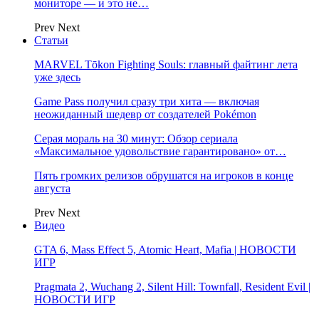
мониторе — и это не…
Prev
Next
Статьи
MARVEL Tōkon Fighting Souls: главный файтинг лета
уже здесь
Game Pass получил сразу три хита — включая
неожиданный шедевр от создателей Pokémon
Серая мораль на 30 минут: Обзор сериала
«Максимальное удовольствие гарантировано» от…
Пять громких релизов обрушатся на игроков в конце
августа
Prev
Next
Видео
GTA 6, Mass Effect 5, Atomic Heart, Mafia | НОВОСТИ
ИГР
Pragmata 2, Wuchang 2, Silent Hill: Townfall, Resident Evil |
НОВОСТИ ИГР