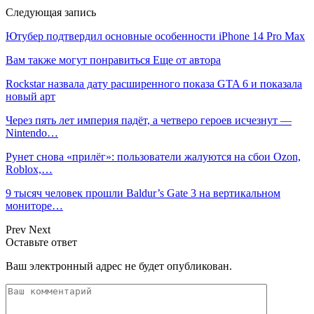
Следующая запись
Ютубер подтвердил основные особенности iPhone 14 Pro Max
Вам также могут понравиться
Еще от автора
Rockstar назвала дату расширенного показа GTA 6 и показала
новый арт
Через пять лет империя падёт, а четверо героев исчезнут —
Nintendo…
Рунет снова «прилёг»: пользователи жалуются на сбои Ozon,
Roblox,…
9 тысяч человек прошли Baldur’s Gate 3 на вертикальном
мониторе…
Prev
Next
Оставьте ответ
Ваш электронный адрес не будет опубликован.