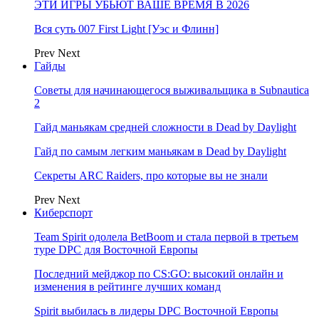
ЭТИ ИГРЫ УБЬЮТ ВАШЕ ВРЕМЯ В 2026
Вся суть 007 First Light [Уэс и Флинн]
Prev
Next
Гайды
Советы для начинающегося выживальщика в Subnautica
2
Гайд маньякам средней сложности в Dead by Daylight
Гайд по самым легким маньякам в Dead by Daylight
Секреты ARC Raiders, про которые вы не знали
Prev
Next
Киберспорт
Team Spirit одолела BetBoom и стала первой в третьем
туре DPC для Восточной Европы
Последний мейджор по CS:GO: высокий онлайн и
изменения в рейтинге лучших команд
Spirit выбилась в лидеры DPC Восточной Европы