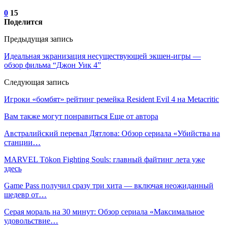
0
15
Поделится
Предыдущая запись
Идеальная экранизация несуществующей экшен-игры —
обзор фильма “Джон Уик 4”
Следующая запись
Игроки «бомбят» рейтинг ремейка Resident Evil 4 на Metacritic
Вам также могут понравиться
Еще от автора
Австралийский перевал Дятлова: Обзор сериала «Убийства на
станции…
MARVEL Tōkon Fighting Souls: главный файтинг лета уже
здесь
Game Pass получил сразу три хита — включая неожиданный
шедевр от…
Серая мораль на 30 минут: Обзор сериала «Максимальное
удовольствие…