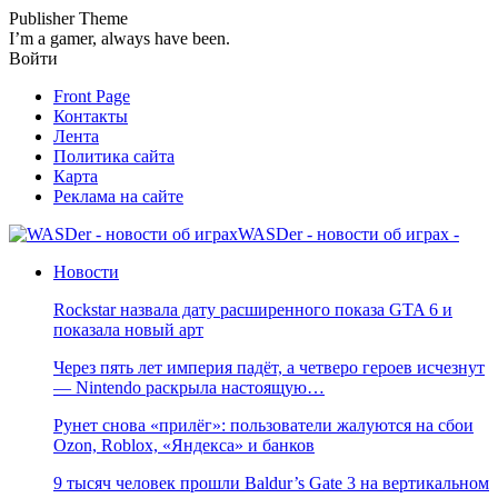
Publisher Theme
I’m a gamer, always have been.
Войти
Front Page
Контакты
Лента
Политика сайта
Карта
Реклама на сайте
WASDer - новости об играх -
Новости
Rockstar назвала дату расширенного показа GTA 6 и
показала новый арт
Через пять лет империя падёт, а четверо героев исчезнут
— Nintendo раскрыла настоящую…
Рунет снова «прилёг»: пользователи жалуются на сбои
Ozon, Roblox, «Яндекса» и банков
9 тысяч человек прошли Baldur’s Gate 3 на вертикальном