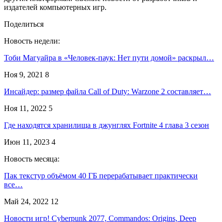
издателей компьютерных игр.
Поделиться
Новость недели:
Тоби Магуайра в «Человек-паук: Нет пути домой» раскрыл…
Ноя 9, 2021
8
Инсайдер: размер файла Call of Duty: Warzone 2 составляет…
Ноя 11, 2022
5
Где находятся хранилища в джунглях Fortnite 4 глава 3 сезон
Июн 11, 2023
4
Новость месяца:
Пак текстур объёмом 40 ГБ перерабатывает практически
все…
Май 24, 2022
12
Новости игр! Cyberpunk 2077, Commandos: Origins, Deep