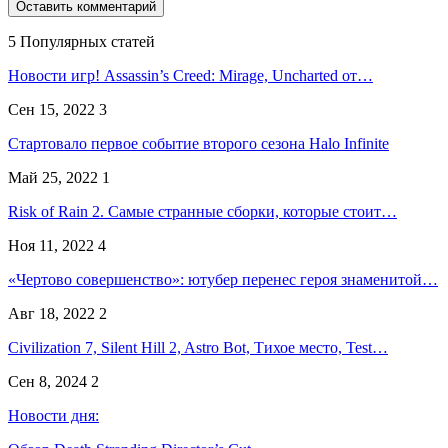
5 Популярных статей
Новости игр! Assassin’s Creed: Mirage, Uncharted от…
Сен 15, 2022
3
Стартовало первое событие второго сезона Halo Infinite
Май 25, 2022
1
Risk of Rain 2. Самые странные сборки, которые стоит…
Ноя 11, 2022
4
«Чертово совершенство»: ютубер перенес героя знаменитой…
Авг 18, 2022
2
Civilization 7, Silent Hill 2, Astro Bot, Тихое место, Test…
Сен 8, 2024
2
Новости дня: