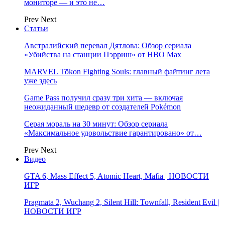
мониторе — и это не…
Prev
Next
Статьи
Австралийский перевал Дятлова: Обзор сериала
«Убийства на станции Пэрриш» от HBO Max
MARVEL Tōkon Fighting Souls: главный файтинг лета
уже здесь
Game Pass получил сразу три хита — включая
неожиданный шедевр от создателей Pokémon
Серая мораль на 30 минут: Обзор сериала
«Максимальное удовольствие гарантировано» от…
Prev
Next
Видео
GTA 6, Mass Effect 5, Atomic Heart, Mafia | НОВОСТИ
ИГР
Pragmata 2, Wuchang 2, Silent Hill: Townfall, Resident Evil |
НОВОСТИ ИГР