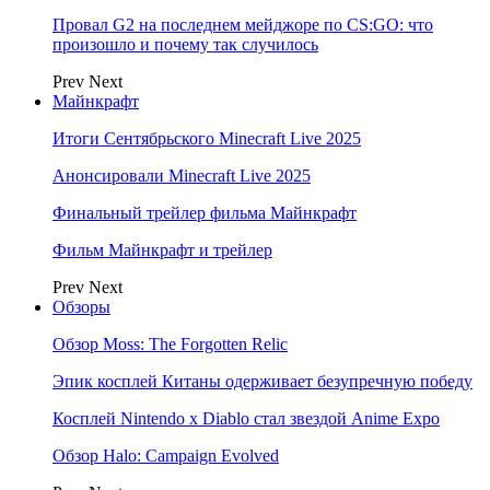
Провал G2 на последнем мейджоре по CS:GO: что
произошло и почему так случилось
Prev
Next
Майнкрафт
Итоги Сентябрьского Minecraft Live 2025
Анонсировали Minecraft Live 2025
Финальный трейлер фильма Майнкрафт
Фильм Майнкрафт и трейлер
Prev
Next
Обзоры
Обзор Moss: The Forgotten Relic
Эпик косплей Китаны одерживает безупречную победу
Косплей Nintendo x Diablo стал звездой Anime Expo
Обзор Halo: Campaign Evolved