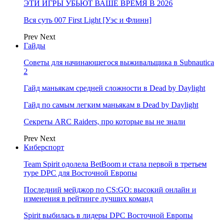
ЭТИ ИГРЫ УБЬЮТ ВАШЕ ВРЕМЯ В 2026
Вся суть 007 First Light [Уэс и Флинн]
Prev
Next
Гайды
Советы для начинающегося выживальщика в Subnautica
2
Гайд маньякам средней сложности в Dead by Daylight
Гайд по самым легким маньякам в Dead by Daylight
Секреты ARC Raiders, про которые вы не знали
Prev
Next
Киберспорт
Team Spirit одолела BetBoom и стала первой в третьем
туре DPC для Восточной Европы
Последний мейджор по CS:GO: высокий онлайн и
изменения в рейтинге лучших команд
Spirit выбилась в лидеры DPC Восточной Европы