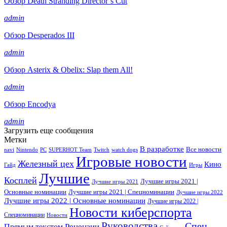
Обзор Death Stranding Director’s Cut
admin
Обзор Desperados III
admin
Обзор Asterix & Obelix: Slap them All!
admin
Обзор Encodya
admin
Загрузить еще сообщения
Метки
В разработке
Все новости
navi
Nintendo
PC
SUPERHOT Team
Twitch
watch dogs
Игровые новости
Железный цех
Кино
Гайд
Игры
Лучшие
Косплей
Лучшие игры 2021 |
Лучшие игры 2021
Основные номинации
Лучшие игры 2021 | Спецноминации
Лучшие игры 2022
Лучшие игры 2022 | Основные номинации
Лучшие игры 2022 |
Новости киберспорта
Спецноминации
Новости
Руководства
Спец
Прямым текстом
Рецензии