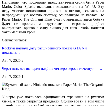
Напомним, что последним представителем серии была Paper
Mario: Color Splash, вышедшая эксклюзивно на Wii U. Эту
игру многие поклонники приняли в штыки, ссылаясь на
непродуманную боевую систему, основанную на картах. Но
Paper Mario: The Origami King будет отличаться: здесь боёвка
будет не простая, а «круговая» – игрокам придётся
выстраивать врагов в одну линию для того, чтобы нанести
максимальный урон.
Сейчас читают:
Rockstar назвала дату расширенного показа GTA 6 и
показала…
Авг 7, 2026
2
Через пять лет империя падёт, а четверо героев исчезнут —…
Авг 7, 2026
1
У игры уже появилась официальная страничка на русском
языке, а также открылся предзаказ. Однако всё (и в том числе
– информация на сайте) указывает на то, что новинка не