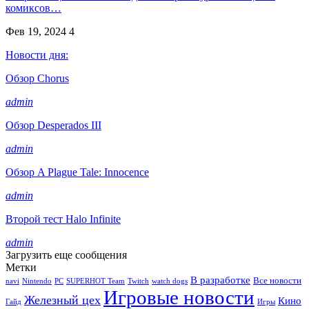
комиксов…
Фев 19, 2024
4
Новости дня:
Обзор Chorus
admin
Обзор Desperados III
admin
Обзор A Plague Tale: Innocence
admin
Второй тест Halo Infinite
admin
Загрузить еще сообщения
Метки
В разработке
Все новости
navi
Nintendo
PC
SUPERHOT Team
Twitch
watch dogs
Игровые новости
Железный цех
Кино
Гайд
Игры