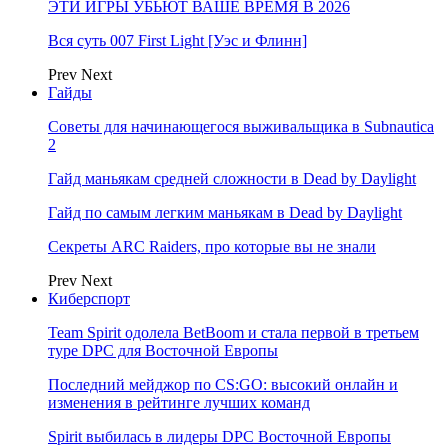
ЭТИ ИГРЫ УБЬЮТ ВАШЕ ВРЕМЯ В 2026
Вся суть 007 First Light [Уэс и Флинн]
Prev
Next
Гайды
Советы для начинающегося выживальщика в Subnautica
2
Гайд маньякам средней сложности в Dead by Daylight
Гайд по самым легким маньякам в Dead by Daylight
Секреты ARC Raiders, про которые вы не знали
Prev
Next
Киберспорт
Team Spirit одолела BetBoom и стала первой в третьем
туре DPC для Восточной Европы
Последний мейджор по CS:GO: высокий онлайн и
изменения в рейтинге лучших команд
Spirit выбилась в лидеры DPC Восточной Европы