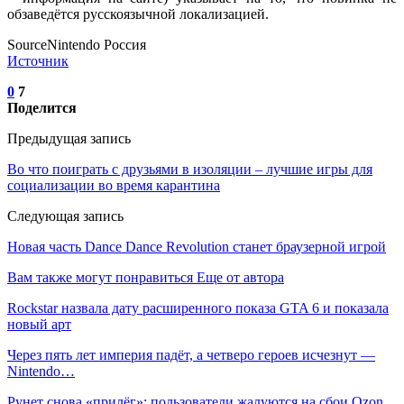
обзаведётся русскоязычной локализацией.
SourceNintendo Россия
Источник
0
7
Поделится
Предыдущая запись
Во что поиграть с друзьями в изоляции – лучшие игры для
социализации во время карантина
Следующая запись
Новая часть Dance Dance Revolution станет браузерной игрой
Вам также могут понравиться
Еще от автора
Rockstar назвала дату расширенного показа GTA 6 и показала
новый арт
Через пять лет империя падёт, а четверо героев исчезнут —
Nintendo…
Рунет снова «прилёг»: пользователи жалуются на сбои Ozon,