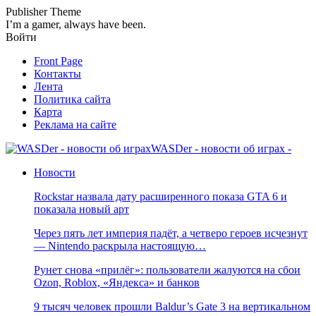
Publisher Theme
I’m a gamer, always have been.
Войти
Front Page
Контакты
Лента
Политика сайта
Карта
Реклама на сайте
WASDer - новости об играх -
Новости
Rockstar назвала дату расширенного показа GTA 6 и
показала новый арт
Через пять лет империя падёт, а четверо героев исчезнут
— Nintendo раскрыла настоящую…
Рунет снова «прилёг»: пользователи жалуются на сбои
Ozon, Roblox, «Яндекса» и банков
9 тысяч человек прошли Baldur’s Gate 3 на вертикальном