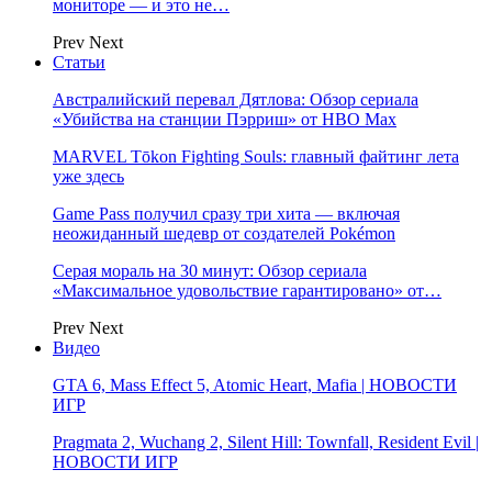
мониторе — и это не…
Prev
Next
Статьи
Австралийский перевал Дятлова: Обзор сериала
«Убийства на станции Пэрриш» от HBO Max
MARVEL Tōkon Fighting Souls: главный файтинг лета
уже здесь
Game Pass получил сразу три хита — включая
неожиданный шедевр от создателей Pokémon
Серая мораль на 30 минут: Обзор сериала
«Максимальное удовольствие гарантировано» от…
Prev
Next
Видео
GTA 6, Mass Effect 5, Atomic Heart, Mafia | НОВОСТИ
ИГР
Pragmata 2, Wuchang 2, Silent Hill: Townfall, Resident Evil |
НОВОСТИ ИГР