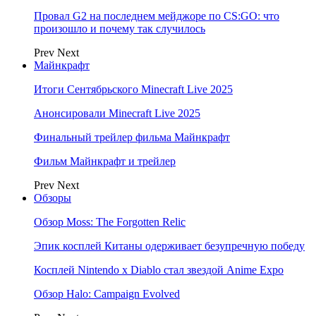
Провал G2 на последнем мейджоре по CS:GO: что
произошло и почему так случилось
Prev
Next
Майнкрафт
Итоги Сентябрьского Minecraft Live 2025
Анонсировали Minecraft Live 2025
Финальный трейлер фильма Майнкрафт
Фильм Майнкрафт и трейлер
Prev
Next
Обзоры
Обзор Moss: The Forgotten Relic
Эпик косплей Китаны одерживает безупречную победу
Косплей Nintendo x Diablo стал звездой Anime Expo
Обзор Halo: Campaign Evolved