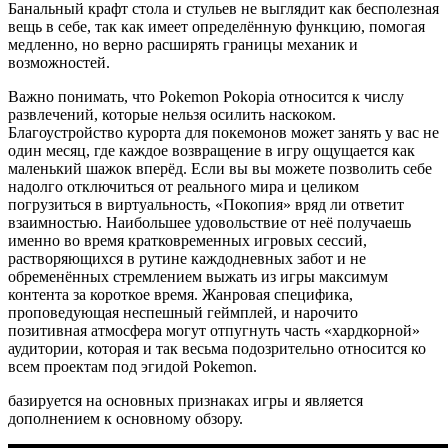
Банальный крафт стола и стульев не выглядит как бесполезная
вещь в себе, так как имеет определённую функцию, помогая
медленно, но верно расширять границы механик и
возможностей.
Важно понимать, что Pokemon Pokopia относится к числу
развлечений, которые нельзя осилить наскоком.
Благоустройство курорта для покемонов может занять у вас не
один месяц, где каждое возвращение в игру ощущается как
маленький шажок вперёд. Если вы вы можете позволить себе
надолго отключиться от реального мира и целиком
погрузиться в виртуальность, «Покопия» вряд ли ответит
взаимностью. Наибольшее удовольствие от неё получаешь
именно во время кратковременных игровых сессий,
растворяющихся в рутине каждодневных забот и не
обременённых стремлением выжать из игры максимум
контента за короткое время. Жанровая специфика,
проповедующая неспешный геймплей, и нарочито
позитивная атмосфера могут отпугнуть часть «хардкорной»
аудитории, которая и так весьма подозрительно относится ко
всем проектам под эгидой Pokemon.
базируется на основных признаках игры и является
дополнением к основному обзору.