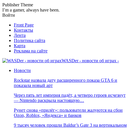
Publisher Theme
I’m a gamer, always have been.
Войти
Front Page
Контакты
Лента
Политика сайта
Карта
Реклама на сайте
WASDer - новости об играх -
Новости
Rockstar назвала дату расширенного показа GTA 6 и
показала новый арт
Через пять лет империя падёт, а четверо героев исчезнут
— Nintendo раскрыла настоящую…
Рунет снова «прилёг»: пользователи жалуются на сбои
Ozon, Roblox, «Яндекса» и банков
9 тысяч человек прошли Baldur’s Gate 3 на вертикальном