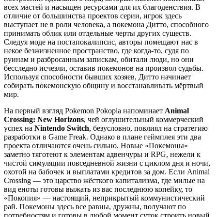
всех мастей и насыщен ресурсами для их благоденствия. В
отличие от большинства проектов серии, игрок здесь
выступает не в роли человека, а покемона Дитто, способного
принимать облик или отдельные черты других существ.
Следуя моде на постапокалипсис, авторы помещают нас в
некое безжизненное пространство, где когда-то, судя по
руинам и разбросанным запискам, обитали люди, но они
бесследно исчезли, оставив покемонов на произвол судьбы.
Используя способности бывших хозяев, Дитто начинает
собирать покемонскую общину и восстанавливать мёртвый
мир.
На первый взгляд Pokemon Pokopia напоминает
Animal
Crossing: New Horizons
, чей оглушительный коммерческий
успех на
Nintendo Switch
, безусловно, повлиял на стратегию
разработки в Game Freak. Однако в плане геймплея эти два
проекта отличаются очень сильно. Новые «Покемоны»
заметно тяготеют к элементам адвенчуры и RPG, нежели к
чистой симуляции повседневной жизни с циклом дня и ночи,
охотой на бабочек и выплатами кредитов за дом. Если Animal
Crossing — это царство жёсткого капитализма, где милые на
вид еноты готовы выжать из вас последнюю копейку, то
«Покопия» — настоящий, неприкрытый коммунистический
рай. Покемоны здесь все равны, дружны, получают по
потребностям и готовы в любой момент суток строить новый