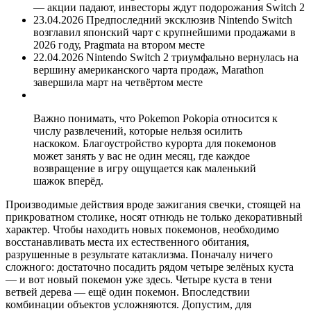
— акции падают, инвесторы ждут подорожания Switch 2
23.04.2026 Предпоследний эксклюзив Nintendo Switch
возглавил японский чарт с крупнейшими продажами в
2026 году, Pragmata на втором месте
22.04.2026 Nintendo Switch 2 триумфально вернулась на
вершину американского чарта продаж, Marathon
завершила март на четвёртом месте
Важно понимать, что Pokemon Pokopia относится к
числу развлечений, которые нельзя осилить
наскоком. Благоустройство курорта для покемонов
может занять у вас не один месяц, где каждое
возвращение в игру ощущается как маленький
шажок вперёд.
Производимые действия вроде зажигания свечки, стоящей на
прикроватном столике, носят отнюдь не только декоративный
характер. Чтобы находить новых покемонов, необходимо
восстанавливать места их естественного обитания,
разрушенные в результате катаклизма. Поначалу ничего
сложного: достаточно посадить рядом четыре зелёных куста
— и вот новый покемон уже здесь. Четыре куста в тени
ветвей дерева — ещё один покемон. Впоследствии
комбинации объектов усложняются. Допустим, для