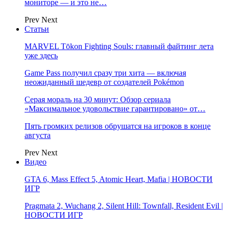
мониторе — и это не…
Prev
Next
Статьи
MARVEL Tōkon Fighting Souls: главный файтинг лета
уже здесь
Game Pass получил сразу три хита — включая
неожиданный шедевр от создателей Pokémon
Серая мораль на 30 минут: Обзор сериала
«Максимальное удовольствие гарантировано» от…
Пять громких релизов обрушатся на игроков в конце
августа
Prev
Next
Видео
GTA 6, Mass Effect 5, Atomic Heart, Mafia | НОВОСТИ
ИГР
Pragmata 2, Wuchang 2, Silent Hill: Townfall, Resident Evil |
НОВОСТИ ИГР