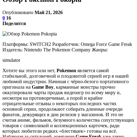
Опубликовано
Май 21, 2026
0
16
Поделится
Платформы: SWITCH2 Разработчик: Omega Force Game Freak
Издатель: Nintendo The Pokemon Company Жанры:
simulator
Хотите вы этого или нет,
Pokemon
является самой
стабильной, долговечной и плодовитой серией игр в нашей
любимой индустрии. Начиная с чёрно-белого портативного
оригинала на
Game Boy
, карманные монстры прочно
оккупировали чарты продаж видеоигр по всему миру и,
несмотря на противоречивые, а порой и крайне
отрицательные отзывы о некоторых последних частях
основной серии, продолжают собирать длинные очереди
фанатов, дежурящих в дни релизов у магазинов. И это не
считая аниме, фильмов, безумного количества сопутствующих
товаров с символикой и коллекционных карточек, ради
которых любители редких «блестяшек» готовы на всё.
Наблюдая за ситуацией, компания
Game Freak
уже давно