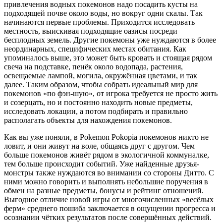
привлечения водных покемонов надо посадить кусты на
подходящей почве около воды, но вокруг одни скалы. Так
начинаются первые проблемы. Приходится исследовать
местность, выискивая подходящие оазисы посреди
бесплодных земель. Другие покемоны уже нуждаются в более
неординарных, специфических местах обитания. Как
упоминалось выше, это может быть кровать и стоящая рядом
свеча на подставке, пенёк около водопада, растения,
освещаемые лампой, могила, окружённая цветами, и так
далее. Таким образом, чтобы собрать идеальный мир для
покемонов «по фэн-шую», от игрока требуется не просто жить
и созерцать, но и постоянно находить новые предметы,
исследовать локации, а потом подбирать и правильно
располагать объекты для нахождения покемонов.
Как вы уже поняли, в Pokemon Pokopia покемонов никто не
ловит, и они живут на воле, общаясь друг с другом. Чем
больше покемонов живёт рядом в экологичной коммуналке,
тем больше происходит событий. Уже найденные друзья-
монстры также нуждаются во внимании со стороны Дитто. С
ними можно говорить и выполнять небольшие поручения в
обмен на разные предметы, бонусы и рейтинг отношений.
Выгодное отличие новой игры от многочисленных «весёлых
ферм» среднего пошиба заключается в ощущении прогресса и
осознании чётких результатов после совершённых действий.