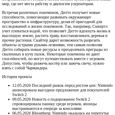
мир, где нет места рабству и двуногим узурпаторам.
Встречая различных покемонов, Дитто получает новые
способности, помогающие развивать окружающее
пространство и инфраструктуру, делая её пригодной для
исследований и жизни покемонов. Так, например, Сквиртл
учит плеваться водой, что позволяет Дитто вдохнуть жизнь в
высохшую землю, растить траву, восстанавливать деревья и
прочие растения. Скайтер дарит возможность разрезать
объекты острыми руками-лезвиями, тем самым позволяя
Дитто собирать новые ресурсы и преодолевать преграды из
сваленных в кучу палок. Некоторые покемоны не дают
способностей, но могут путешествовать вместе с игроком.
Допустим, чтобы разжечь костёр или зажечь свечу, нужно
взять с собой Чармандера.
История проекта
12.05.2026 Последний рывок перед ростом цен: Nintendo
анонсировала выгодное предложение для покупателей
Switch 2
09.05.2026 Новость о подорожании Switch 2
спровоцировала панику среди игроков, японцы
выстраиваются в очереди за консолями
06.05.2026 Bloomberg: Nintendo оказалась на перепутье