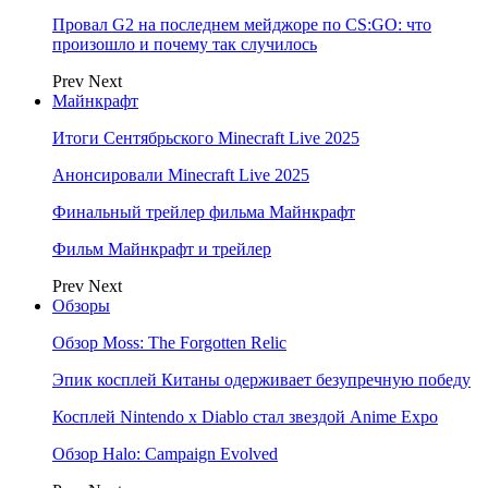
Провал G2 на последнем мейджоре по CS:GO: что
произошло и почему так случилось
Prev
Next
Майнкрафт
Итоги Сентябрьского Minecraft Live 2025
Анонсировали Minecraft Live 2025
Финальный трейлер фильма Майнкрафт
Фильм Майнкрафт и трейлер
Prev
Next
Обзоры
Обзор Moss: The Forgotten Relic
Эпик косплей Китаны одерживает безупречную победу
Косплей Nintendo x Diablo стал звездой Anime Expo
Обзор Halo: Campaign Evolved