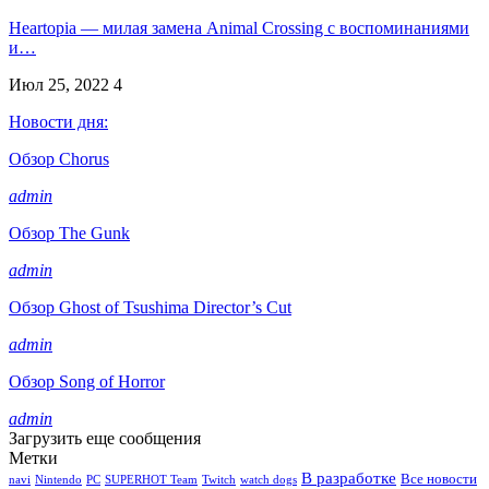
Heartopia — милая замена Animal Crossing с воспоминаниями
и…
Июл 25, 2022
4
Новости дня:
Обзор Chorus
admin
Обзор The Gunk
admin
Обзор Ghost of Tsushima Director’s Cut
admin
Обзор Song of Horror
admin
Загрузить еще сообщения
Метки
В разработке
Все новости
navi
Nintendo
PC
SUPERHOT Team
Twitch
watch dogs