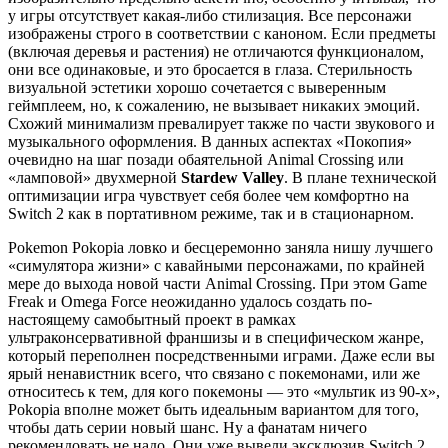
у игры отсутствует какая-либо стилизация. Все персонажи
изображены строго в соответствии с каноном. Если предметы
(включая деревья и растения) не отличаются функционалом,
они все одинаковые, и это бросается в глаза. Стерильность
визуальной эстетики хорошо сочетается с выверенным
геймплеем, но, к сожалению, не вызывает никаких эмоций.
Схожий минимализм превалирует также по части звукового и
музыкального оформления. В данных аспектах «Покопия»
очевидно на шаг позади обаятельной Animal Crossing или
«ламповой» двухмерной
Stardew Valley
. В плане технической
оптимизации игра чувствует себя более чем комфортно на
Switch 2 как в портативном режиме, так и в стационарном.
Pokemon Pokopia ловко и бесцеремонно заняла нишу лучшего
«симулятора жизни» с кавайными персонажами, по крайней
мере до выхода новой части Animal Crossing. При этом Game
Freak и Omega Force неожиданно удалось создать по-
настоящему самобытный проект в рамках
ультраконсервативной франшизы и в специфическом жанре,
который переполнен посредственными играми. Даже если вы
ярый ненавистник всего, что связано с покемонами, или же
относитесь к тем, для кого покемоны — это «мультик из 90-х»,
Pokopia вполне может быть идеальным вариантом для того,
чтобы дать серии новый шанс. Ну а фанатам ничего
рекомендовать не надо. Они уже вывели эксклюзив Switch 2