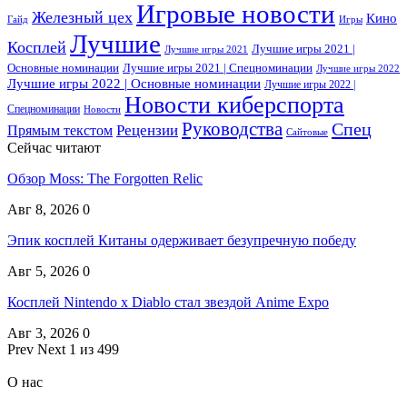
Игровые новости
Железный цех
Кино
Гайд
Игры
Лучшие
Косплей
Лучшие игры 2021 |
Лучшие игры 2021
Основные номинации
Лучшие игры 2021 | Спецноминации
Лучшие игры 2022
Лучшие игры 2022 | Основные номинации
Лучшие игры 2022 |
Новости киберспорта
Спецноминации
Новости
Руководства
Спец
Прямым текстом
Рецензии
Сайтовые
Сейчас читают
Обзор Moss: The Forgotten Relic
Авг 8, 2026
0
Эпик косплей Китаны одерживает безупречную победу
Авг 5, 2026
0
Косплей Nintendo x Diablo стал звездой Anime Expo
Авг 3, 2026
0
Prev
Next
1 из 499
О нас