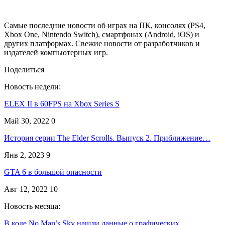
Самые последние новости об играх на ПК, консолях (PS4,
Xbox One, Nintendo Switch), смартфонах (Android, iOS) и
других платформах. Свежие новости от разработчиков и
издателей компьютерных игр.
Поделиться
Новость недели:
ELEX II в 60FPS на Xbox Series S
Май 30, 2022
0
История серии The Elder Scrolls. Выпуск 2. Приближение…
Янв 2, 2023
9
GTA 6 в большой опасности
Авг 12, 2022
10
Новость месяца:
В коде No Man’s Sky нашли данные о графических…