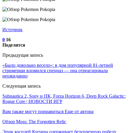
Источник
0
16
Поделится
Предыдущая запись
«Было довольно весело»: в дом популярной 81-летней
стримерши вломился спецназ — она отреагировала
неожиданно
Следующая запись
Subnautica 2, Sony и ПК, Forza Horizon 6, Deep Rock Galactic:
Rogue Core | НОВОСТИ ИГР
Вам также могут понравиться
Еще от автора
Обзор Moss: The Forgotten Relic
Эпик косплей Китаны одерживает безупречную победу