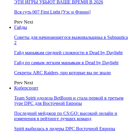
ЭТИ ИГРЫ УБЬЮТ ВАШЕ ВРЕМЯ В 2026
Вся суть 007 First Light [Уэс и Флинн]
Prev
Next
Гайды
Советы для начинающегося выживальщика в Subnautica
2
Гайд маньякам средней сложности в Dead by Daylight
Гайд по самым легким маньякам в Dead by Daylight
Секреты ARC Raiders, про которые вы не знали
Prev
Next
Киберспорт
Team Spirit одолела BetBoom и стала первой в третьем
туре DPC для Восточной Европы
Последний мейджор по CS:GO: высокий онлайн и
изменения в рейтинге лучших команд
Spirit выбилась в лидеры DPC Восточной Европы