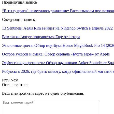
Предыдущая запись
“В тылу врага” наметилось движение: Рассказываем про возрож
Следующая запись
13 Sentinels: Aegis Rim выйдет на Nintendo Switch в апреле 2022
Вам также могут понравиться
Еще от автора
Эталонные цвета: Обзор ноутбука Honor MagicBook Pro 14 (202
Остров ужасов и смеха: Обзор сериала «Бухта вдов» от Apple
Эффектная уверенность: Обзор наушников Anker Soundcore Spa
Робуксы в 2026: где брать валюту, когда официальный магазин 
Prev
Next
Оставьте ответ
Ваш электронный адрес не будет опубликован.