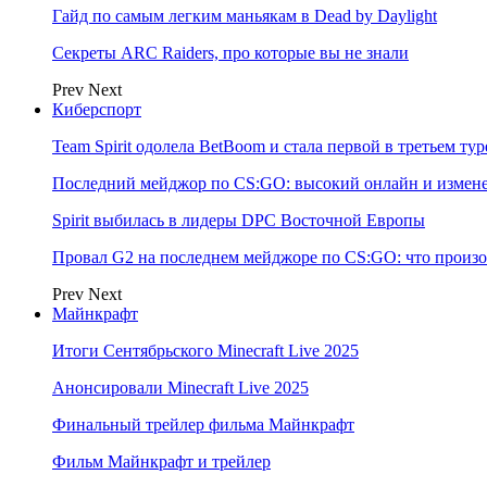
Гайд по самым легким маньякам в Dead by Daylight
Секреты ARC Raiders, про которые вы не знали
Prev
Next
Киберспорт
Team Spirit одолела BetBoom и стала первой в третьем т
Последний мейджор по CS:GO: высокий онлайн и измене
Spirit выбилась в лидеры DPC Восточной Европы
Провал G2 на последнем мейджоре по CS:GO: что произо
Prev
Next
Майнкрафт
Итоги Сентябрьского Minecraft Live 2025
Анонсировали Minecraft Live 2025
Финальный трейлер фильма Майнкрафт
Фильм Майнкрафт и трейлер