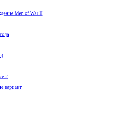
дение Men of War II
 года
6)
ce 2
не вариант