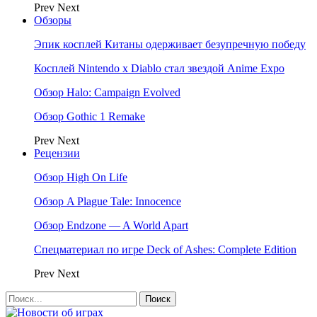
Prev
Next
Обзоры
Эпик косплей Китаны одерживает безупречную победу
Косплей Nintendo x Diablo стал звездой Anime Expo
Обзор Halo: Campaign Evolved
Обзор Gothic 1 Remake
Prev
Next
Рецензии
Обзор High On Life
Обзор A Plague Tale: Innocence
Обзор Endzone — A World Apart
Спецматериал по игре Deck of Ashes: Complete Edition
Prev
Next