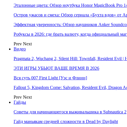
Эталонные цвета: Обзор ноутбука Honor MagicBook Pro 14
Остров ужасов и смеха: Обзор сериала «Бухта вдов» от A
Эффектная уверенность: Обзор наушников Anker Soundcor
Робуксы в 2026: где брать валюту, когда официальный ма
Prev
Next
Видео
Pragmata 2, Wuchang 2, Silent Hill: Townfall, Resident Ev
ЭТИ ИГРЫ УБЬЮТ ВАШЕ ВРЕМЯ В 2026
Вся суть 007 First Light [Уэс и Флинн]
Fallout 5, Kingdom Come: Salvation, Resident Evil, Drag
Prev
Next
Гайды
Советы для начинающегося выживальщика в Subnautica 2
Гайд маньякам средней сложности в Dead by Daylight