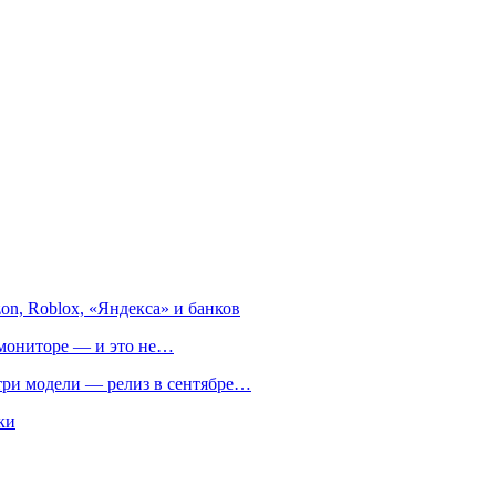
on, Roblox, «Яндекса» и банков
м мониторе — и это не…
 три модели — релиз в сентябре…
ки