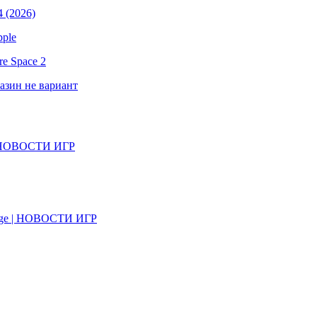
 (2026)
pple
e Space 2
газин не вариант
il | НОВОСТИ ИГР
on Age | НОВОСТИ ИГР