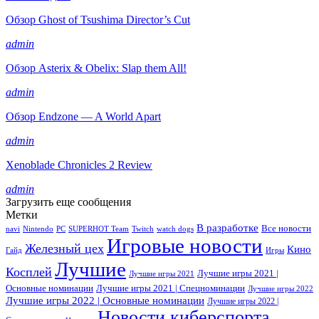
Обзор Ghost of Tsushima Director’s Cut
admin
Обзор Asterix & Obelix: Slap them All!
admin
Обзор Endzone — A World Apart
admin
Xenoblade Chronicles 2 Review
admin
Загрузить еще сообщения
Метки
В разработке
Все новости
navi
Nintendo
PC
SUPERHOT Team
Twitch
watch dogs
Игровые новости
Железный цех
Кино
Гайд
Игры
Лучшие
Косплей
Лучшие игры 2021 |
Лучшие игры 2021
Основные номинации
Лучшие игры 2021 | Спецноминации
Лучшие игры 2022
Лучшие игры 2022 | Основные номинации
Лучшие игры 2022 |
Новости киберспорта