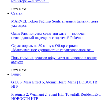
мониторе — и это не…
Prev
Next
Статьи
MARVEL Tōkon Fighting Souls: главный файтинг лета
уже здесь
Game Pass получил сразу три хита — включая
неожиданный шедевр от создателей Pokémon
Серая мораль на 30 минут: Обзор сериала
«Максимальное удовольствие гарантировано» от…
Пять громких релизов обрушатся на игроков в конце
августа
Prev
Next
Видео
GTA 6, Mass Effect 5, Atomic Heart, Mafia | НОВОСТИ
ИГР
Pragmata 2, Wuchang 2, Silent Hill: Townfall, Resident Evil |
НОВОСТИ ИГР