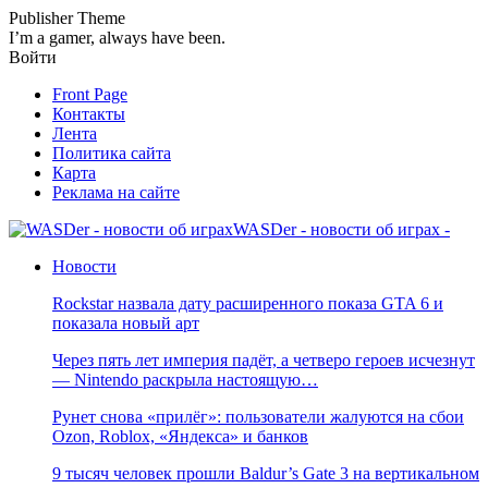
Publisher Theme
I’m a gamer, always have been.
Войти
Front Page
Контакты
Лента
Политика сайта
Карта
Реклама на сайте
WASDer - новости об играх -
Новости
Rockstar назвала дату расширенного показа GTA 6 и
показала новый арт
Через пять лет империя падёт, а четверо героев исчезнут
— Nintendo раскрыла настоящую…
Рунет снова «прилёг»: пользователи жалуются на сбои
Ozon, Roblox, «Яндекса» и банков
9 тысяч человек прошли Baldur’s Gate 3 на вертикальном