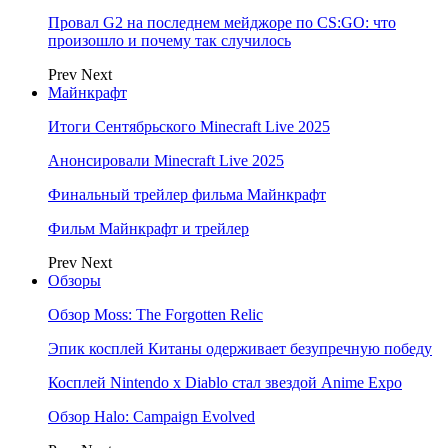
Провал G2 на последнем мейджоре по CS:GO: что
произошло и почему так случилось
Prev
Next
Майнкрафт
Итоги Сентябрьского Minecraft Live 2025
Анонсировали Minecraft Live 2025
Финальный трейлер фильма Майнкрафт
Фильм Майнкрафт и трейлер
Prev
Next
Обзоры
Обзор Moss: The Forgotten Relic
Эпик косплей Китаны одерживает безупречную победу
Косплей Nintendo x Diablo стал звездой Anime Expo
Обзор Halo: Campaign Evolved