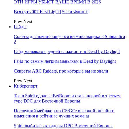
ЭТИ ИГРЫ УБЬЮТ ВАШЕ ВРЕМЯ В 2026
Вся суть 007 First Light [Уэс и Флинн]
Prev
Next
Гайды
Советы для начинающегося выживальщика в Subnautica
2
Гайд маньякам средней сложности в Dead by Daylight
Гайд по самым легким маньякам в Dead by Daylight
Секреты ARC Raiders, про которые вы не знали
Prev
Next
Киберспорт
Team Spirit одолела BetBoom и стала первой в третьем
туре DPC для Восточной Европы
Последний мейджор по CS:GO: высокий онлайн и
изменения в рейтинге лучших команд
Spirit выбилась в лидеры DPC Восточной Европы