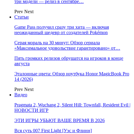
три модели — релиз в сентябре…
Prev
Next
Статьи
Game Pass получил сразу три хита — включая
неожиданный шедевр от создателей Pokémon
Серая мораль на 30 минут: Обзор сериала
«Максимальное удовольствие гарантировано» от…
Пять громких релизов обрушатся на игроков в конце
августа
Эталонные цвета: Обзор ноутбука Honor MagicBook Pro
14 (2026)
Prev
Next
Видео
Pragmata 2, Wuchang 2, Silent Hill: Townfall, Resident Evil |
НОВОСТИ ИГР
ЭТИ ИГРЫ УБЬЮТ ВАШЕ ВРЕМЯ В 2026
Вся суть 007 First Light [Уэс и Флинн]