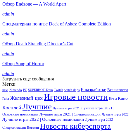
Обзор Endzone — A World Apart
admin
Спецматериал по игре Deck of Ashes: Complete Edition
admin
Обзор Death Stranding Director’s Cut
admin
Обзор Song of Horror
admin
Загрузить еще сообщения
Метки
В разработке
Все новости
navi
Nintendo
PC
SUPERHOT Team
Twitch
watch dogs
Игровые новости
Железный цех
Кино
Гайд
Игры
Лучшие
Косплей
Лучшие игры 2021 |
Лучшие игры 2021
Основные номинации
Лучшие игры 2021 | Спецноминации
Лучшие игры 2022
Лучшие игры 2022 | Основные номинации
Лучшие игры 2022 |
Новости киберспорта
Спецноминации
Новости