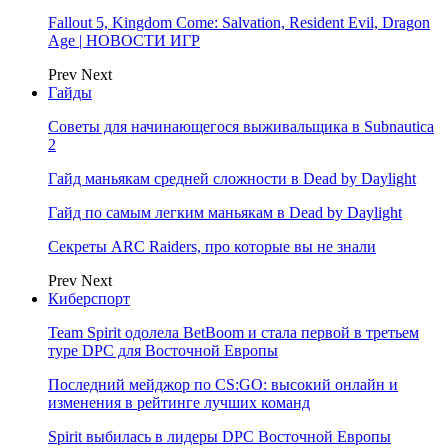
Fallout 5, Kingdom Come: Salvation, Resident Evil, Dragon
Age | НОВОСТИ ИГР
Prev
Next
Гайды
Советы для начинающегося выживальщика в Subnautica
2
Гайд маньякам средней сложности в Dead by Daylight
Гайд по самым легким маньякам в Dead by Daylight
Секреты ARC Raiders, про которые вы не знали
Prev
Next
Киберспорт
Team Spirit одолела BetBoom и стала первой в третьем
туре DPC для Восточной Европы
Последний мейджор по CS:GO: высокий онлайн и
изменения в рейтинге лучших команд
Spirit выбилась в лидеры DPC Восточной Европы