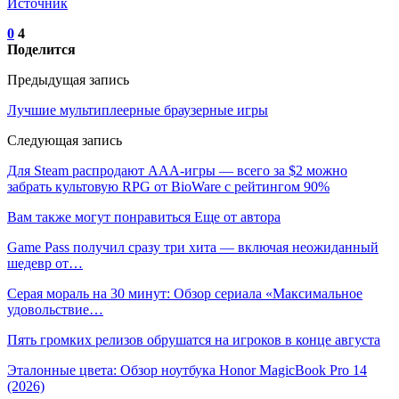
Источник
0
4
Поделится
Предыдущая запись
Лучшие мультиплеерные браузерные игры
Следующая запись
Для Steam распродают AAA-игры — всего за $2 можно
забрать культовую RPG от BioWare с рейтингом 90%
Вам также могут понравиться
Еще от автора
Game Pass получил сразу три хита — включая неожиданный
шедевр от…
Серая мораль на 30 минут: Обзор сериала «Максимальное
удовольствие…
Пять громких релизов обрушатся на игроков в конце августа
Эталонные цвета: Обзор ноутбука Honor MagicBook Pro 14
(2026)