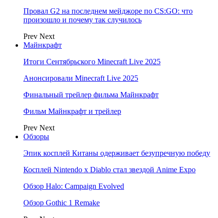
Провал G2 на последнем мейджоре по CS:GO: что
произошло и почему так случилось
Prev
Next
Майнкрафт
Итоги Сентябрьского Minecraft Live 2025
Анонсировали Minecraft Live 2025
Финальный трейлер фильма Майнкрафт
Фильм Майнкрафт и трейлер
Prev
Next
Обзоры
Эпик косплей Китаны одерживает безупречную победу
Косплей Nintendo x Diablo стал звездой Anime Expo
Обзор Halo: Campaign Evolved
Обзор Gothic 1 Remake