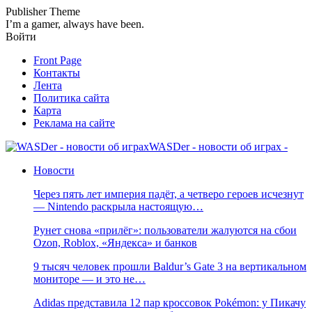
Publisher Theme
I’m a gamer, always have been.
Войти
Front Page
Контакты
Лента
Политика сайта
Карта
Реклама на сайте
WASDer - новости об играх -
Новости
Через пять лет империя падёт, а четверо героев исчезнут
— Nintendo раскрыла настоящую…
Рунет снова «прилёг»: пользователи жалуются на сбои
Ozon, Roblox, «Яндекса» и банков
9 тысяч человек прошли Baldur’s Gate 3 на вертикальном
мониторе — и это не…
Adidas представила 12 пар кроссовок Pokémon: у Пикачу