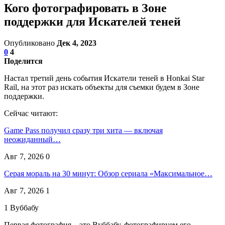
Кого фотографировать в Зоне
поддержки для Искателей теней
Опубликовано
Дек 4, 2023
0
4
Поделится
Настал третий день события Искатели теней в Honkai Star
Rail, на этот раз искать объекты для съемки будем в Зоне
поддержки.
Сейчас читают:
Game Pass получил сразу три хита — включая
неожиданный…
Авг 7, 2026
0
Серая мораль на 30 минут: Обзор сериала «Максимальное…
Авг 7, 2026
1
1 Вуббабу
Первая фотография – это Вуббабу, фотографируем его.