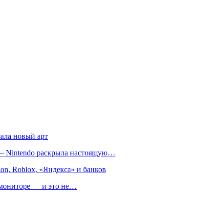
зала новый арт
т — Nintendo раскрыла настоящую…
on, Roblox, «Яндекса» и банков
м мониторе — и это не…