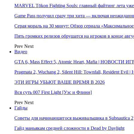
MARVEL Tōkon Fighting Souls: главный файтинг лета уже
Game Pass получил сразу три хита — включая неожиданн
Серая мораль на 30 минут: Обзор сериала «Максимально
Пять громких релизов обрушатся на игроков в конце авгу
Prev
Next
Видео
GTA 6, Mass Effect 5, Atomic Heart, Mafia | НОВОСТИ ИГ
Pragmata 2, Wuchang 2, Silent Hill: Townfall, Resident Ev
ЭТИ ИГРЫ УБЬЮТ ВАШЕ ВРЕМЯ В 2026
Вся суть 007 First Light [Уэс и Флинн]
Prev
Next
Гайды
Советы для начинающегося выживальщика в Subnautica 2
Гайд маньякам средней сложности в Dead by Daylight