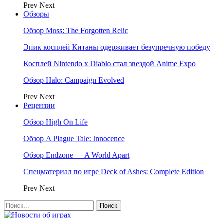
Prev
Next
Обзоры
Обзор Moss: The Forgotten Relic
Эпик косплей Китаны одерживает безупречную победу
Косплей Nintendo x Diablo стал звездой Anime Expo
Обзор Halo: Campaign Evolved
Prev
Next
Рецензии
Обзор High On Life
Обзор A Plague Tale: Innocence
Обзор Endzone — A World Apart
Спецматериал по игре Deck of Ashes: Complete Edition
Prev
Next