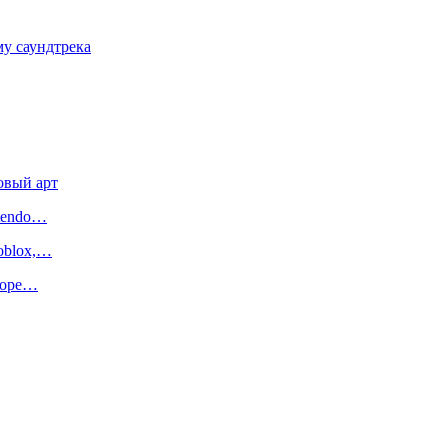
му саундтрека
овый арт
ntendo…
oblox,…
иторе…