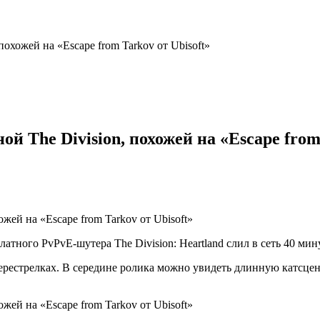
похожей на «Escape from Tarkov от Ubisoft»
й The Division, похожей на «Escape from
атного PvPvE-шутера The Division: Heartland слил в сеть 40 мин
перестрелках. В середине ролика можно увидеть длинную катсцен