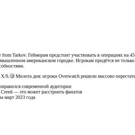
ape from Tarkov. Геймерам предстоит участвовать в операциях на
 вымышленном американском городке. Игрокам придётся не только
особностями.
s X/S.🥲 Милота дня: игроки Overwatch решили массово перестат
 понравился современной аудитории
’s Creed — это может расстроить фанатов
на март 2023 года