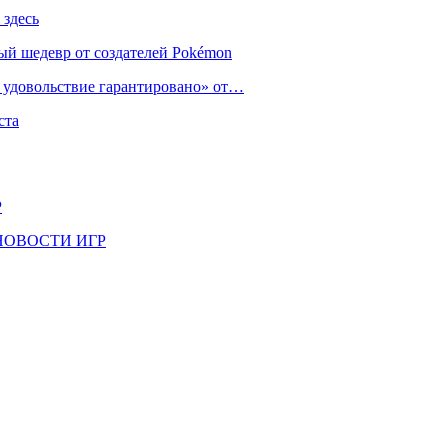
 здесь
ый шедевр от создателей Pokémon
е удовольствие гарантировано» от…
ста
Р
il | НОВОСТИ ИГР