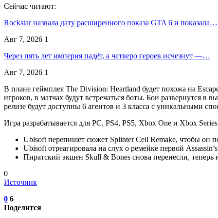
Сейчас читают:
Rockstar назвала дату расширенного показа GTA 6 и показала…
Авг 7, 2026
1
Через пять лет империя падёт, а четверо героев исчезнут —…
Авг 7, 2026
1
В плане геймплея The Division: Heartland будет похожа на Esc
игроков, в матчах будут встречаться боты. Бои развернутся в
релизе будут доступны 6 агентов и 3 класса с уникальными сп
Игра разрабатывается для PC, PS4, PS5, Xbox One и Xbox Serie
Ubisoft перепишет сюжет Splinter Cell Remake, чтобы он
Ubisoft отреагировала на слух о ремейке первой Assassin
Пиратский экшен Skull & Bones снова перенесли, теперь 
0
Источник
0
6
Поделится