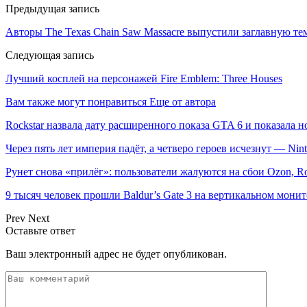
Предыдущая запись
Авторы The Texas Chain Saw Massacre выпустили заглавную те
Следующая запись
Лучший косплей на персонажей Fire Emblem: Three Houses
Вам также могут понравиться
Еще от автора
Rockstar назвала дату расширенного показа GTA 6 и показала н
Через пять лет империя падёт, а четверо героев исчезнут — Ni
Рунет снова «прилёг»: пользователи жалуются на сбои Ozon, R
9 тысяч человек прошли Baldur’s Gate 3 на вертикальном мон
Prev
Next
Оставьте ответ
Ваш электронный адрес не будет опубликован.