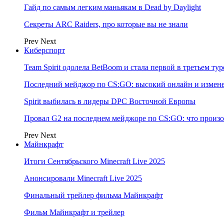
Гайд по самым легким маньякам в Dead by Daylight
Секреты ARC Raiders, про которые вы не знали
Prev
Next
Киберспорт
Team Spirit одолела BetBoom и стала первой в третьем т
Последний мейджор по CS:GO: высокий онлайн и измене
Spirit выбилась в лидеры DPC Восточной Европы
Провал G2 на последнем мейджоре по CS:GO: что произо
Prev
Next
Майнкрафт
Итоги Сентябрьского Minecraft Live 2025
Анонсировали Minecraft Live 2025
Финальный трейлер фильма Майнкрафт
Фильм Майнкрафт и трейлер