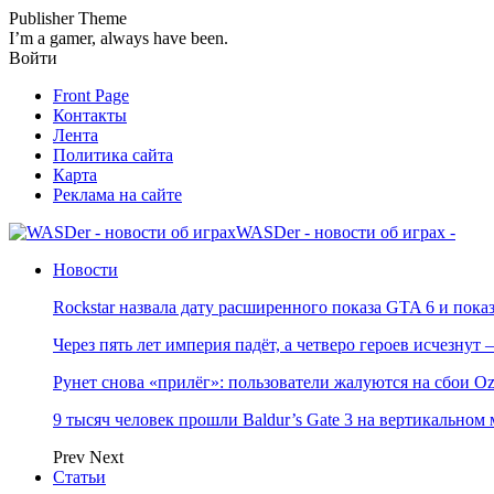
Publisher Theme
I’m a gamer, always have been.
Войти
Front Page
Контакты
Лента
Политика сайта
Карта
Реклама на сайте
WASDer - новости об играх -
Новости
Rockstar назвала дату расширенного показа GTA 6 и пока
Через пять лет империя падёт, а четверо героев исчезну
Рунет снова «прилёг»: пользователи жалуются на сбои Oz
9 тысяч человек прошли Baldur’s Gate 3 на вертикально
Prev
Next
Статьи