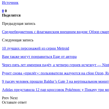
Источник
0
0
Поделится
Предыдущая запись
Среднебюджетник с флагманским внешним видом: Обзор см
Следующая запись
10 лучших персонажей из серии Metroid
Вам также могут понравиться
Еще от автора
Через пять лет империя падёт, а четверо героев исчезнут — Ni
Рунет снова «прилёг»: пользователи жалуются на сбои Ozon, R
9 тысяч человек прошли Baldur’s Gate 3 на вертикальном мон
Adidas представила 12 пар кроссовок Pokémon: у Пикачу три
Prev
Next
Оставьте ответ