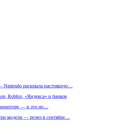
т — Nintendo раскрыла настоящую…
on, Roblox, «Яндекса» и банков
м мониторе — и это не…
 три модели — релиз в сентябре…