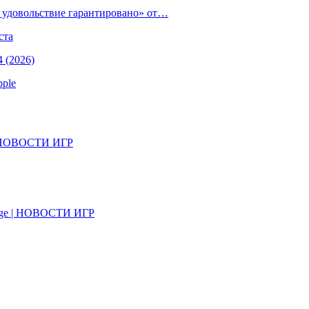
е удовольствие гарантировано» от…
ста
 (2026)
pple
il | НОВОСТИ ИГР
on Age | НОВОСТИ ИГР