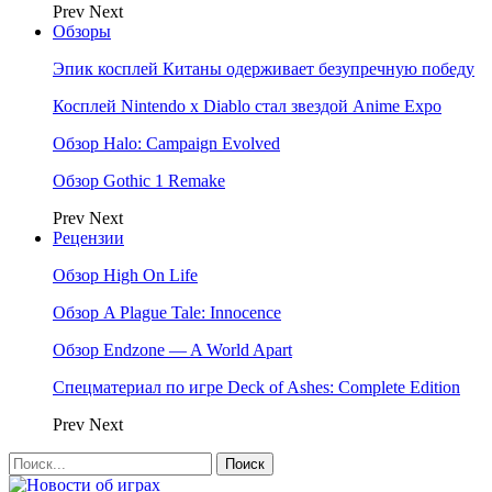
Prev
Next
Обзоры
Эпик косплей Китаны одерживает безупречную победу
Косплей Nintendo x Diablo стал звездой Anime Expo
Обзор Halo: Campaign Evolved
Обзор Gothic 1 Remake
Prev
Next
Рецензии
Обзор High On Life
Обзор A Plague Tale: Innocence
Обзор Endzone — A World Apart
Спецматериал по игре Deck of Ashes: Complete Edition
Prev
Next