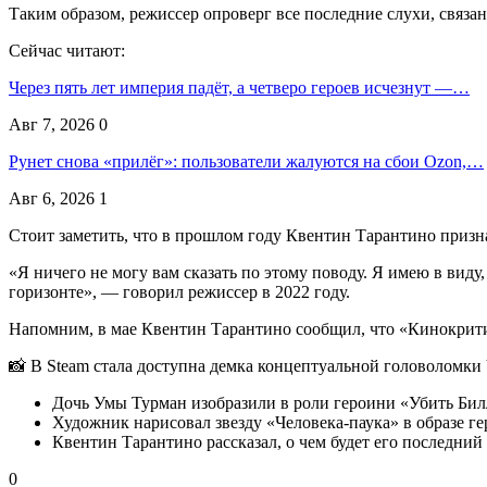
Таким образом, режиссер опроверг все последние слухи, связа
Сейчас читают:
Через пять лет империя падёт, а четверо героев исчезнут —…
Авг 7, 2026
0
Рунет снова «прилёг»: пользователи жалуются на сбои Ozon,…
Авг 6, 2026
1
Стоит заметить, что в прошлом году Квентин Тарантино призна
«Я ничего не могу вам сказать по этому поводу. Я имею в виду,
горизонте», — говорил режиссер в 2022 году.
Напомним, в мае Квентин Тарантино сообщил, что «Кинокрити
📸 В Steam стала доступна демка концептуальной головоломки 
Дочь Умы Турман изобразили в роли героини «Убить Билл
Художник нарисовал звезду «Человека-паука» в образе г
Квентин Тарантино рассказал, о чем будет его последний
0