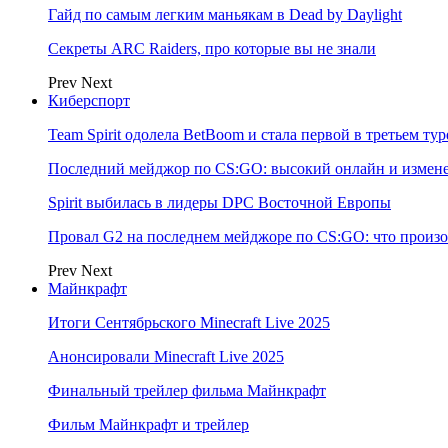
Гайд по самым легким маньякам в Dead by Daylight
Секреты ARC Raiders, про которые вы не знали
Prev
Next
Киберспорт
Team Spirit одолела BetBoom и стала первой в третьем т
Последний мейджор по CS:GO: высокий онлайн и измене
Spirit выбилась в лидеры DPC Восточной Европы
Провал G2 на последнем мейджоре по CS:GO: что произо
Prev
Next
Майнкрафт
Итоги Сентябрьского Minecraft Live 2025
Анонсировали Minecraft Live 2025
Финальный трейлер фильма Майнкрафт
Фильм Майнкрафт и трейлер