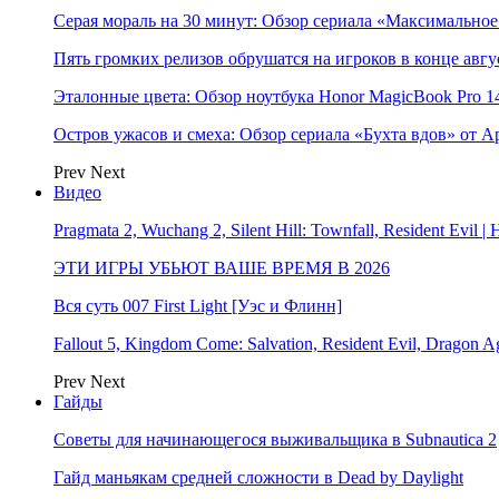
Серая мораль на 30 минут: Обзор сериала «Максимально
Пять громких релизов обрушатся на игроков в конце авгу
Эталонные цвета: Обзор ноутбука Honor MagicBook Pro 14
Остров ужасов и смеха: Обзор сериала «Бухта вдов» от A
Prev
Next
Видео
Pragmata 2, Wuchang 2, Silent Hill: Townfall, Resident Ev
ЭТИ ИГРЫ УБЬЮТ ВАШЕ ВРЕМЯ В 2026
Вся суть 007 First Light [Уэс и Флинн]
Fallout 5, Kingdom Come: Salvation, Resident Evil, Drag
Prev
Next
Гайды
Советы для начинающегося выживальщика в Subnautica 2
Гайд маньякам средней сложности в Dead by Daylight