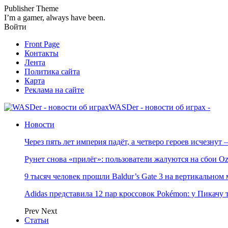
Publisher Theme
I’m a gamer, always have been.
Войти
Front Page
Контакты
Лента
Политика сайта
Карта
Реклама на сайте
WASDer - новости об играх -
Новости
Через пять лет империя падёт, а четверо героев исчезну
Рунет снова «прилёг»: пользователи жалуются на сбои Oz
9 тысяч человек прошли Baldur’s Gate 3 на вертикально
Adidas представила 12 пар кроссовок Pokémon: у Пикачу
Prev
Next
Статьи