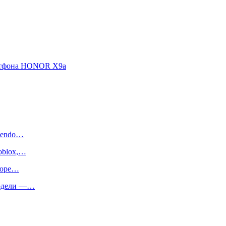
артфона HONOR X9a
ntendo…
oblox,…
иторе…
 модели —…