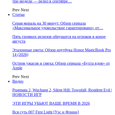
три модели — релиз в сентябре…
Prev
Next
Статьи
Серая мораль на 30 минут: Обзор сериала
«Максимальное удовольствие гарантировано» от…
Пять громких релизов обрушатся на игроков в конце
августа
Эталонные цвета: Обзор ноутбука Honor MagicBook Pro
14 (2026)
Остров ужасов и смеха: Обзор сериала «Бухта вдов» от
Apple
Prev
Next
Видео
Pragmata 2, Wuchang 2, Silent Hill: Townfall, Resident Evil |
НОВОСТИ ИГР
ЭТИ ИГРЫ УБЬЮТ ВАШЕ ВРЕМЯ В 2026
Вся суть 007 First Light [Уэс и Флинн]