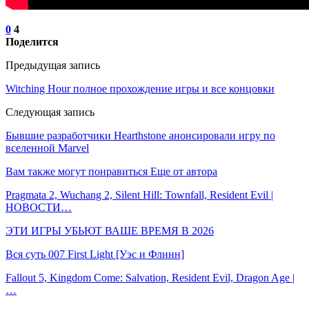
0
4
Поделится
Предыдущая запись
Witching Hour полное прохождение игры и все концовки
Следующая запись
Бывшие разработчики Hearthstone анонсировали игру по
вселенной Marvel
Вам также могут понравиться
Еще от автора
Pragmata 2, Wuchang 2, Silent Hill: Townfall, Resident Evil |
НОВОСТИ…
ЭТИ ИГРЫ УБЬЮТ ВАШЕ ВРЕМЯ В 2026
Вся суть 007 First Light [Уэс и Флинн]
Fallout 5, Kingdom Come: Salvation, Resident Evil, Dragon Age |
…