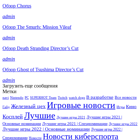
Обзор Chorus
admin
Обзор The Smurfs: Mission Vileaf
admin
Обзор Death Stranding Director’s Cut
admin
Обзор Ghost of Tsushima Director’s Cut
admin
Загрузить еще сообщения
Метки
В разработке
Все новости
navi
Nintendo
PC
SUPERHOT Team
Twitch
watch dogs
Игровые новости
Железный цех
Кино
Гайд
Игры
Лучшие
Косплей
Лучшие игры 2021 |
Лучшие игры 2021
Основные номинации
Лучшие игры 2021 | Спецноминации
Лучшие игры 2022
Лучшие игры 2022 | Основные номинации
Лучшие игры 2022 |
Новости киберспорта
Спецноминации
Новости