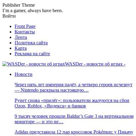
Publisher Theme
I’m a gamer, always have been.
Войти
Front Page
Контакты
Лента
Политика сайта
Карта
Реклама на сайте
WASDer - новости об играх -
Новости
Через пять лет империя падёт, а четверо героев исчезнут
— Nintendo раскрыла настоящую…
Рунет снова «прилёг»: пользователи жалуются на сбои
Ozon, Roblox, «Яндекса» и банков
9 тысяч человек прошли Baldur’s Gate 3 на вертикальном
мониторе — и это не…
Adidas представила 12 пар кроссовок Pokémon: у Пикачу