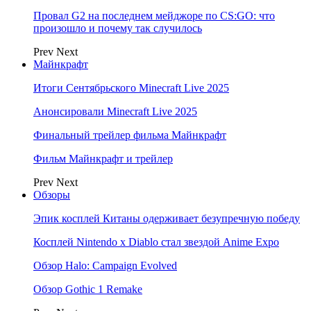
Провал G2 на последнем мейджоре по CS:GO: что
произошло и почему так случилось
Prev
Next
Майнкрафт
Итоги Сентябрьского Minecraft Live 2025
Анонсировали Minecraft Live 2025
Финальный трейлер фильма Майнкрафт
Фильм Майнкрафт и трейлер
Prev
Next
Обзоры
Эпик косплей Китаны одерживает безупречную победу
Косплей Nintendo x Diablo стал звездой Anime Expo
Обзор Halo: Campaign Evolved
Обзор Gothic 1 Remake