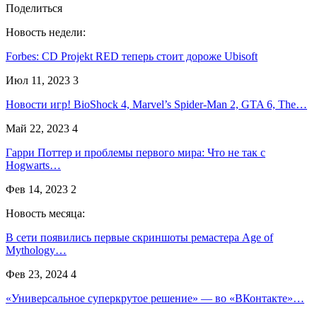
Поделиться
Новость недели:
Forbes: CD Projekt RED теперь стоит дороже Ubisoft
Июл 11, 2023
3
Новости игр! BioShock 4, Marvel’s Spider-Man 2, GTA 6, The…
Май 22, 2023
4
Гарри Поттер и проблемы первого мира: Что не так с
Hogwarts…
Фев 14, 2023
2
Новость месяца:
В сети появились первые скриншоты ремастера Age of
Mythology…
Фев 23, 2024
4
«Универсальное суперкрутое решение» — во «ВКонтакте»…