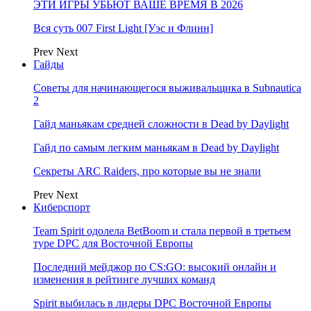
ЭТИ ИГРЫ УБЬЮТ ВАШЕ ВРЕМЯ В 2026
Вся суть 007 First Light [Уэс и Флинн]
Prev
Next
Гайды
Советы для начинающегося выживальщика в Subnautica
2
Гайд маньякам средней сложности в Dead by Daylight
Гайд по самым легким маньякам в Dead by Daylight
Секреты ARC Raiders, про которые вы не знали
Prev
Next
Киберспорт
Team Spirit одолела BetBoom и стала первой в третьем
туре DPC для Восточной Европы
Последний мейджор по CS:GO: высокий онлайн и
изменения в рейтинге лучших команд
Spirit выбилась в лидеры DPC Восточной Европы