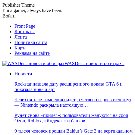
Publisher Theme
I’m a gamer, always have been.
Войти
Front Page
Контакты
Лента
Политика сайта
Карта
Реклама на сайте
WASDer - новости об играх -
Новости
Rockstar назвала дату расширенного показа GTA 6 и
показала новый арт
Через пять лет империя падёт, а четверо героев исчезнут
— Nintendo раскрыла настоящую…
Рунет снова «прилёг»: пользователи жалуются на сбои
Ozon, Roblox, «Яндекса» и банков
9 тысяч человек прошли Baldur’s Gate 3 на вертикальном