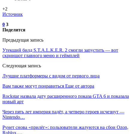
+2
Источник
0
3
Поделится
Предыдущая запись
Утекший билд S.T.A.L.K.E.R. 2 смогли запустить — вот
скриншот главного меню и геймплей
Следующая запись
Лучшие платформеры с видом от первого лица
Вам также могут понравиться
Еще от автора
Rockstar назвала дату расширенного показа GTA 6 и показала
новый арт
Через пять лет империя падёт, а четверо героев исчезнут —
Nintendo…
Рунет снова «прилёг»: пользователи жалуются на сбои Ozon,
Roblox,…