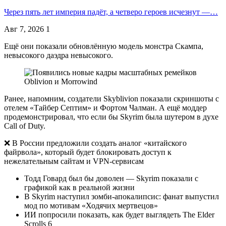
Через пять лет империя падёт, а четверо героев исчезнут —…
Авг 7, 2026
1
Ещё они показали обновлённую модель монстра Скампа,
невысокого даэдра невысокого.
Ранее, напомним, создатели Skyblivion показали скриншоты с
отелем «Тайбер Септим» и Фортом Чалман. А ещё моддер
продемонстрировал, что если бы Skyrim была шутером в духе
Call of Duty.
❌ В России предложили создать аналог «китайского
файрвола», который будет блокировать доступ к
нежелательным сайтам и VPN-сервисам
Тодд Говард был бы доволен — Skyrim показали с
графикой как в реальной жизни
В Skyrim наступил зомби-апокалипсис: фанат выпустил
мод по мотивам «Ходячих мертвецов»
ИИ попросили показать, как будет выглядеть The Elder
Scrolls 6