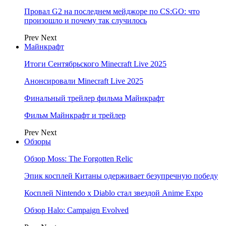
Провал G2 на последнем мейджоре по CS:GO: что
произошло и почему так случилось
Prev
Next
Майнкрафт
Итоги Сентябрьского Minecraft Live 2025
Анонсировали Minecraft Live 2025
Финальный трейлер фильма Майнкрафт
Фильм Майнкрафт и трейлер
Prev
Next
Обзоры
Обзор Moss: The Forgotten Relic
Эпик косплей Китаны одерживает безупречную победу
Косплей Nintendo x Diablo стал звездой Anime Expo
Обзор Halo: Campaign Evolved