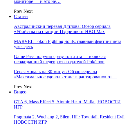
мониторе — и это не…
Prev
Next
Статьи
Австралийский перевал Дятлова: Обзор сериала
«Убийства на станции Пэрриш» от HBO Max
MARVEL Tōkon Fighting Souls: главный файтинг лета
уже здесь
Game Pass получил сразу три хита — включая
неожиданный шедевр от создателей Pokémon
Серая мораль на 30 минут: Обзор сериала
«Максимальное удовольствие гарантировано» от…
Prev
Next
Видео
GTA 6, Mass Effect 5, Atomic Heart, Mafia | НОВОСТИ
ИГР
Pragmata 2, Wuchang 2, Silent Hill: Townfall, Resident Evil |
НОВОСТИ ИГР