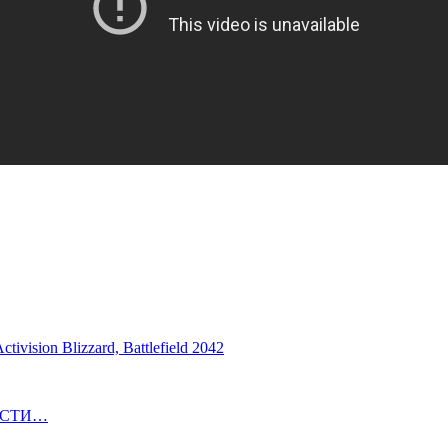
ivision Blizzard, Battlefield 2042
ОВОСТИ…