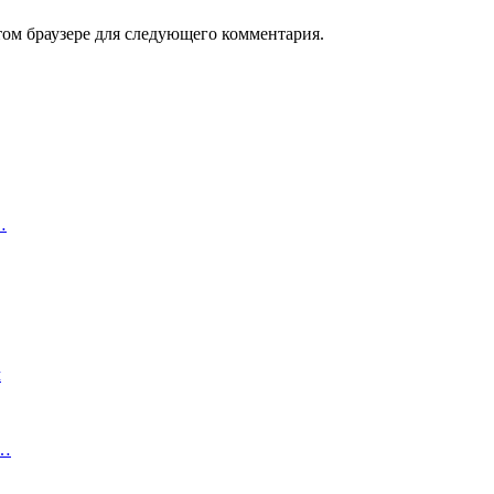
том браузере для следующего комментария.
…
м
и…