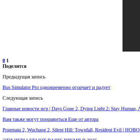
0
1
Поделится
Предыдущая запись
Bus Simulator Pro одновременно огорчает и радует
Следующая запись
Главные новости игр | Days Gone 2, Dying Light 2: Stay Human, Act
Вам также могут понравиться
Еще от автора
Pragmata 2, Wuchang 2, Silent Hill: Townfall, Resident Evil | Н