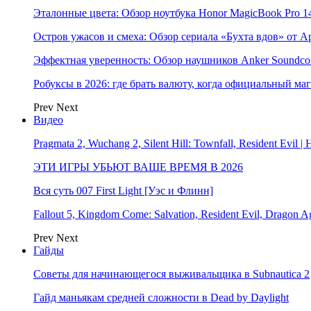
Эталонные цвета: Обзор ноутбука Honor MagicBook Pro 14
Остров ужасов и смеха: Обзор сериала «Бухта вдов» от A
Эффектная уверенность: Обзор наушников Anker Soundcor
Робуксы в 2026: где брать валюту, когда официальный ма
Prev
Next
Видео
Pragmata 2, Wuchang 2, Silent Hill: Townfall, Resident Ev
ЭТИ ИГРЫ УБЬЮТ ВАШЕ ВРЕМЯ В 2026
Вся суть 007 First Light [Уэс и Флинн]
Fallout 5, Kingdom Come: Salvation, Resident Evil, Drag
Prev
Next
Гайды
Советы для начинающегося выживальщика в Subnautica 2
Гайд маньякам средней сложности в Dead by Daylight