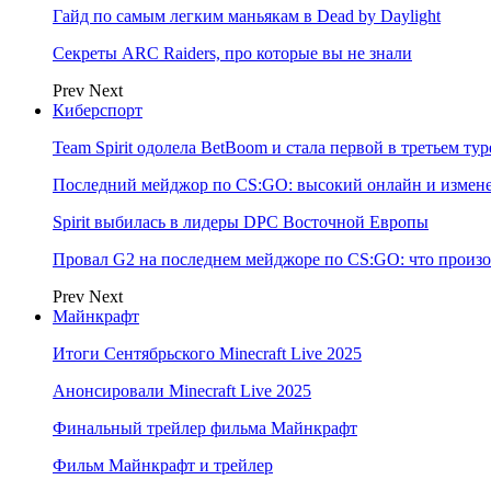
Гайд по самым легким маньякам в Dead by Daylight
Секреты ARC Raiders, про которые вы не знали
Prev
Next
Киберспорт
Team Spirit одолела BetBoom и стала первой в третьем т
Последний мейджор по CS:GO: высокий онлайн и измене
Spirit выбилась в лидеры DPC Восточной Европы
Провал G2 на последнем мейджоре по CS:GO: что произо
Prev
Next
Майнкрафт
Итоги Сентябрьского Minecraft Live 2025
Анонсировали Minecraft Live 2025
Финальный трейлер фильма Майнкрафт
Фильм Майнкрафт и трейлер