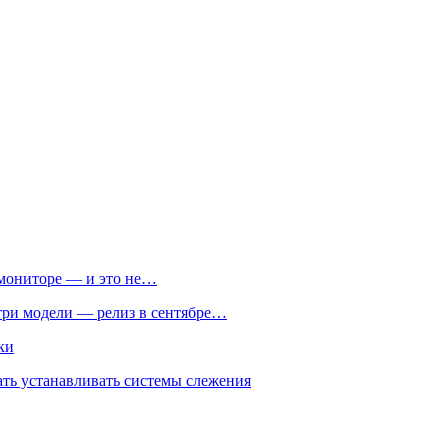
м мониторе — и это не…
 три модели — релиз в сентябре…
ки
ть устанавливать системы слежения