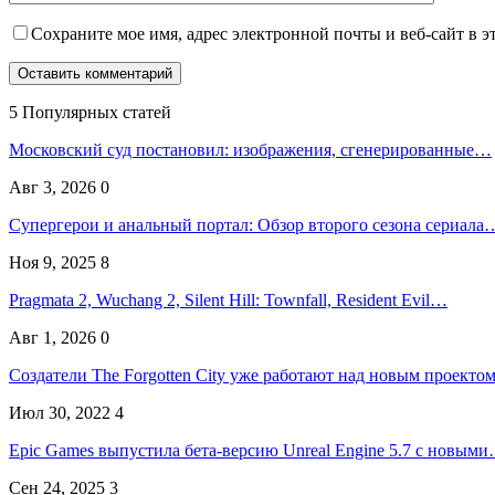
Сохраните мое имя, адрес электронной почты и веб-сайт в э
5 Популярных статей
Московский суд постановил: изображения, сгенерированные…
Авг 3, 2026
0
Супергерои и анальный портал: Обзор второго сезона сериала
Ноя 9, 2025
8
Pragmata 2, Wuchang 2, Silent Hill: Townfall, Resident Evil…
Авг 1, 2026
0
Создатели The Forgotten City уже работают над новым проекто
Июл 30, 2022
4
Epic Games выпустила бета-версию Unreal Engine 5.7 с новым
Сен 24, 2025
3