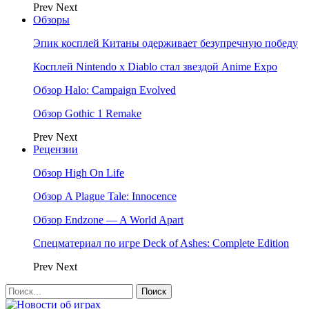
Prev
Next
Обзоры
Эпик косплей Китаны одерживает безупречную победу
Косплей Nintendo x Diablo стал звездой Anime Expo
Обзор Halo: Campaign Evolved
Обзор Gothic 1 Remake
Prev
Next
Рецензии
Обзор High On Life
Обзор A Plague Tale: Innocence
Обзор Endzone — A World Apart
Спецматериал по игре Deck of Ashes: Complete Edition
Prev
Next