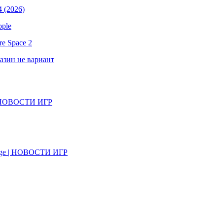
 (2026)
pple
e Space 2
газин не вариант
il | НОВОСТИ ИГР
on Age | НОВОСТИ ИГР