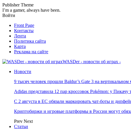
Publisher Theme
I’m a gamer, always have been.
Войти
Front Page
Контакты
Лента
Политика сайта
Карта
Реклама на сайте
WASDer - новости об играх -
Новости
9 тысяч человек прошли Baldur’s Gate 3 на вертикально
Adidas представила 12 пар кроссовок Pokémon: у Пикачу
С 2 августа в ЕС обязали маркировать чат-боты и дипфей
Криптобиржи и игровые платформы в России могут обяза
Prev
Next
Статьи