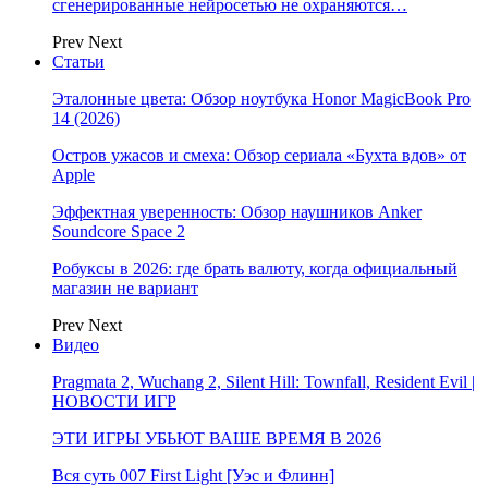
сгенерированные нейросетью не охраняются…
Prev
Next
Статьи
Эталонные цвета: Обзор ноутбука Honor MagicBook Pro
14 (2026)
Остров ужасов и смеха: Обзор сериала «Бухта вдов» от
Apple
Эффектная уверенность: Обзор наушников Anker
Soundcore Space 2
Робуксы в 2026: где брать валюту, когда официальный
магазин не вариант
Prev
Next
Видео
Pragmata 2, Wuchang 2, Silent Hill: Townfall, Resident Evil |
НОВОСТИ ИГР
ЭТИ ИГРЫ УБЬЮТ ВАШЕ ВРЕМЯ В 2026
Вся суть 007 First Light [Уэс и Флинн]