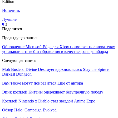
Источник
Лучшие
0
3
Поделится
Предыдущая запись
Обновление Microsoft Edge для Xbox позволяет пользователям
устанавливать веб-изображения в качестве фона дашборда
Следующая запись
Mob Busters: Divine Destroyer вдохновлялась Slay the Spire и
Darkest Dungeon
Вам также могут понравиться
Еще от автора
Эпик косплей Китаны одерживает безупречную победу
Косплей Nintendo x Diablo стал звездой Anime Expo
Обзор Halo: Campaign Evolved