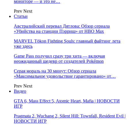
мониторе — и это не…
Prev
Next
Статьи
Австралийский перевал Дятлова: Обзор сериала
«Убийства на станции Пэрриш» от HBO Max
MARVEL Tōkon Fighting Souls: главный файтинг лета
уже здесь
Game Pass получил сразу три хита — включая
неожиданный шедевр от создателей Pokémon
Серая мораль на 30 минут: Обзор сериала
«Максимальное удовольствие гарантировано» от…
Prev
Next
Видео
GTA 6, Mass Effect 5, Atomic Heart, Mafia | НОВОСТИ
ИГР
Pragmata 2, Wuchang 2, Silent Hill: Townfall, Resident Evil |
НОВОСТИ ИГР