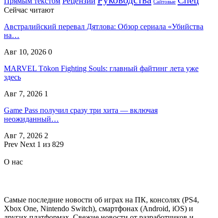
Прямым текстом
Рецензии
Сайтовые
Сейчас читают
Австралийский перевал Дятлова: Обзор сериала «Убийства
на…
Авг 10, 2026
0
MARVEL Tōkon Fighting Souls: главный файтинг лета уже
здесь
Авг 7, 2026
1
Game Pass получил сразу три хита — включая
неожиданный…
Авг 7, 2026
2
Prev
Next
1 из 829
О нас
Самые последние новости об играх на ПК, консолях (PS4,
Xbox One, Nintendo Switch), смартфонах (Android, iOS) и
других платформах. Свежие новости от разработчиков и