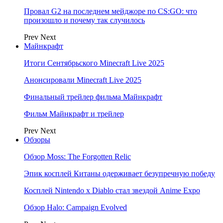
Провал G2 на последнем мейджоре по CS:GO: что
произошло и почему так случилось
Prev
Next
Майнкрафт
Итоги Сентябрьского Minecraft Live 2025
Анонсировали Minecraft Live 2025
Финальный трейлер фильма Майнкрафт
Фильм Майнкрафт и трейлер
Prev
Next
Обзоры
Обзор Moss: The Forgotten Relic
Эпик косплей Китаны одерживает безупречную победу
Косплей Nintendo x Diablo стал звездой Anime Expo
Обзор Halo: Campaign Evolved