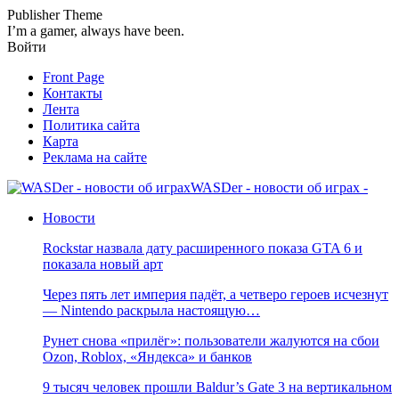
Publisher Theme
I’m a gamer, always have been.
Войти
Front Page
Контакты
Лента
Политика сайта
Карта
Реклама на сайте
WASDer - новости об играх -
Новости
Rockstar назвала дату расширенного показа GTA 6 и
показала новый арт
Через пять лет империя падёт, а четверо героев исчезнут
— Nintendo раскрыла настоящую…
Рунет снова «прилёг»: пользователи жалуются на сбои
Ozon, Roblox, «Яндекса» и банков
9 тысяч человек прошли Baldur’s Gate 3 на вертикальном