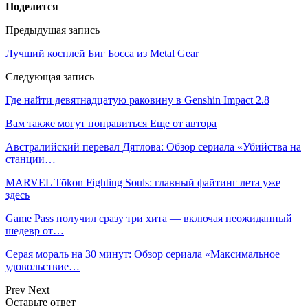
Поделится
Предыдущая запись
Лучший косплей Биг Босса из Metal Gear
Следующая запись
Где найти девятнадцатую раковину в Genshin Impact 2.8
Вам также могут понравиться
Еще от автора
Австралийский перевал Дятлова: Обзор сериала «Убийства на
станции…
MARVEL Tōkon Fighting Souls: главный файтинг лета уже
здесь
Game Pass получил сразу три хита — включая неожиданный
шедевр от…
Серая мораль на 30 минут: Обзор сериала «Максимальное
удовольствие…
Prev
Next
Оставьте ответ