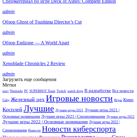
Спецматериал по игре Deck of Ashes: Complete Edition
admin
Обзор Ghost of Tsushima Director’s Cut
admin
Обзор Endzone — A World Apart
admin
Xenoblade Chronicles 2 Review
admin
Загрузить еще сообщения
Метки
В разработке
Все новости
navi
Nintendo
PC
SUPERHOT Team
Twitch
watch dogs
Игровые новости
Железный цех
Кино
Гайд
Игры
Лучшие
Косплей
Лучшие игры 2021 |
Лучшие игры 2021
Основные номинации
Лучшие игры 2021 | Спецноминации
Лучшие игры 2022
Лучшие игры 2022 | Основные номинации
Лучшие игры 2022 |
Новости киберспорта
Спецноминации
Новости
Руководства
Спец