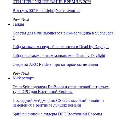
ЭТИ ИГРЫ УБЬЮТ ВАШЕ ВРЕМЯ В 2026
Вся суть 007 First Light [Уэс и Флинн]
Prev
Next
Гайды
Советы для начинающегося выживальщика в Subnautica
2
Гайд маньякам средней сложности в Dead by Daylight
Гайд по самым легким маньякам в Dead by Daylight
Секреты ARC Raiders, про которые вы не знали
Prev
Next
Киберспорт
Team Spirit одолела BetBoom и стала первой в третьем
туре DPC для Восточной Европы
Последний мейджор по CS:GO: высокий онлайн и
изменения в рейтинге лучших команд
Spirit выбилась в лидеры DPC Восточной Европы