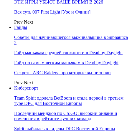
ЭТИ ИГРЫ УБЬЮТ ВАШЕ ВРЕМЯ В 2026
Вся суть 007 First Light [Уэс и Флинн]
Prev
Next
Гайды
Советы для начинающегося выживальщика в Subnautica
2
Гайд маньякам средней сложности в Dead by Daylight
Гайд по самым легким маньякам в Dead by Daylight
Секреты ARC Raiders, про которые вы не знали
Prev
Next
Киберспорт
Team Spirit одолела BetBoom и стала первой в третьем
туре DPC для Восточной Европы
Последний мейджор по CS:GO: высокий онлайн и
изменения в рейтинге лучших команд
Spirit выбилась в лидеры DPC Восточной Европы