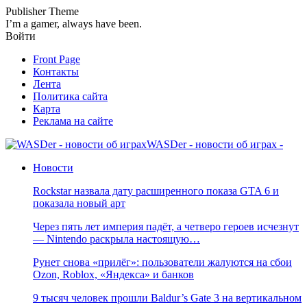
Publisher Theme
I’m a gamer, always have been.
Войти
Front Page
Контакты
Лента
Политика сайта
Карта
Реклама на сайте
WASDer - новости об играх -
Новости
Rockstar назвала дату расширенного показа GTA 6 и
показала новый арт
Через пять лет империя падёт, а четверо героев исчезнут
— Nintendo раскрыла настоящую…
Рунет снова «прилёг»: пользователи жалуются на сбои
Ozon, Roblox, «Яндекса» и банков
9 тысяч человек прошли Baldur’s Gate 3 на вертикальном