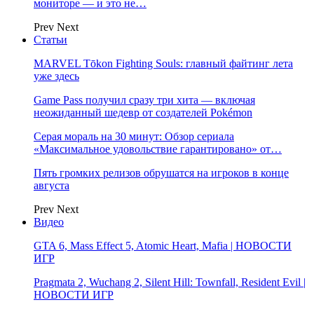
мониторе — и это не…
Prev
Next
Статьи
MARVEL Tōkon Fighting Souls: главный файтинг лета
уже здесь
Game Pass получил сразу три хита — включая
неожиданный шедевр от создателей Pokémon
Серая мораль на 30 минут: Обзор сериала
«Максимальное удовольствие гарантировано» от…
Пять громких релизов обрушатся на игроков в конце
августа
Prev
Next
Видео
GTA 6, Mass Effect 5, Atomic Heart, Mafia | НОВОСТИ
ИГР
Pragmata 2, Wuchang 2, Silent Hill: Townfall, Resident Evil |
НОВОСТИ ИГР