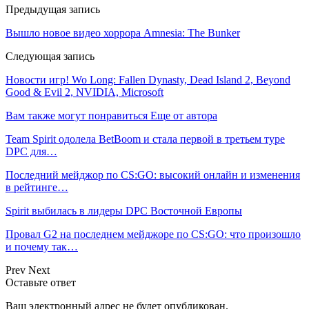
Предыдущая запись
Вышло новое видео хоррора Amnesia: The Bunker
Следующая запись
Новости игр! Wo Long: Fallen Dynasty, Dead Island 2, Beyond
Good & Evil 2, NVIDIA, Microsoft
Вам также могут понравиться
Еще от автора
Team Spirit одолела BetBoom и стала первой в третьем туре
DPC для…
Последний мейджор по CS:GO: высокий онлайн и изменения
в рейтинге…
Spirit выбилась в лидеры DPC Восточной Европы
Провал G2 на последнем мейджоре по CS:GO: что произошло
и почему так…
Prev
Next
Оставьте ответ
Ваш электронный адрес не будет опубликован.