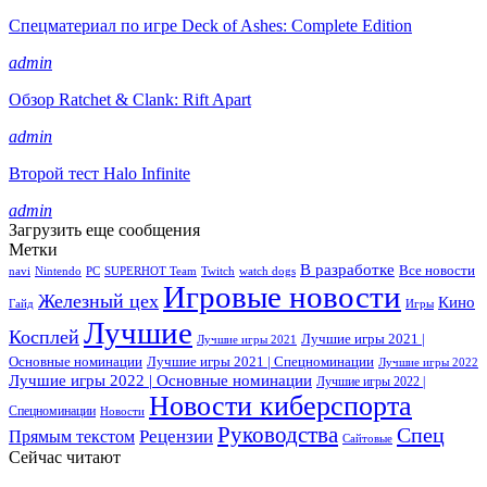
Спецматериал по игре Deck of Ashes: Complete Edition
admin
Обзор Ratchet & Clank: Rift Apart
admin
Второй тест Halo Infinite
admin
Загрузить еще сообщения
Метки
В разработке
Все новости
navi
Nintendo
PC
SUPERHOT Team
Twitch
watch dogs
Игровые новости
Железный цех
Кино
Гайд
Игры
Лучшие
Косплей
Лучшие игры 2021 |
Лучшие игры 2021
Основные номинации
Лучшие игры 2021 | Спецноминации
Лучшие игры 2022
Лучшие игры 2022 | Основные номинации
Лучшие игры 2022 |
Новости киберспорта
Спецноминации
Новости
Руководства
Спец
Прямым текстом
Рецензии
Сайтовые
Сейчас читают