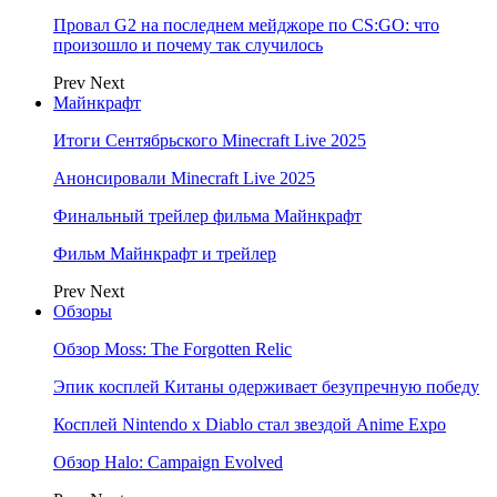
Провал G2 на последнем мейджоре по CS:GO: что
произошло и почему так случилось
Prev
Next
Майнкрафт
Итоги Сентябрьского Minecraft Live 2025
Анонсировали Minecraft Live 2025
Финальный трейлер фильма Майнкрафт
Фильм Майнкрафт и трейлер
Prev
Next
Обзоры
Обзор Moss: The Forgotten Relic
Эпик косплей Китаны одерживает безупречную победу
Косплей Nintendo x Diablo стал звездой Anime Expo
Обзор Halo: Campaign Evolved