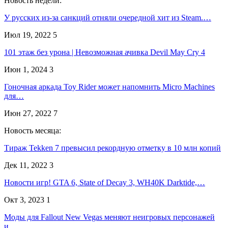
Новость недели:
У русских из-за санкций отняли очередной хит из Steam.…
Июл 19, 2022
5
101 этаж без урона | Невозможная ачивка Devil May Cry 4
Июн 1, 2024
3
Гоночная аркада Toy Rider может напомнить Micro Machines
для…
Июн 27, 2022
7
Новость месяца:
Тираж Tekken 7 превысил рекордную отметку в 10 млн копий
Дек 11, 2022
3
Новости игр! GTA 6, State of Decay 3, WH40K Darktide,…
Окт 3, 2023
1
Моды для Fallout New Vegas меняют неигровых персонажей
и…