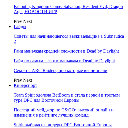
Fallout 5, Kingdom Come: Salvation, Resident Evil, Dragon
Age | НОВОСТИ ИГР
Prev
Next
Гайды
Советы для начинающегося выживальщика в Subnautica
2
Гайд маньякам средней сложности в Dead by Daylight
Гайд по самым легким маньякам в Dead by Daylight
Секреты ARC Raiders, про которые вы не знали
Prev
Next
Киберспорт
Team Spirit одолела BetBoom и стала первой в третьем
туре DPC для Восточной Европы
Последний мейджор по CS:GO: высокий онлайн и
изменения в рейтинге лучших команд
Spirit выбилась в лидеры DPC Восточной Европы