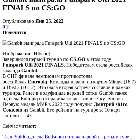
FINALS по CS:GO
Опубликовано
Янв 25, 2022
0
2
Поделится
Изображение: Hltv.org
Завершился первый турнир по
CS:GO
в этом году —
Funspark Ulti 2021 FINALS.
Победителем стала российская
команда
Gambit
.
В СНГ-финале чемпионам противостояла
российская
Entropiq
. Команды играли на картах Mirage (16:7)
и Dust 2 (16:12). Это была вторая встреча составов в рамках
турнира. Ранее в полуфинале верхней сетки Gambit также
одолела Entropiq и отправила коллектив в сетку лузеров.
Первую медаль MVP в 2022 году получил
Дмитрий sh1ro
Соколов
из Gambit. Его рейтинг на турнире за 10 карт
составил 1.43.
Сейчас читают:
Team Spirit одолела BetBoom и стала первой в третьем туре…