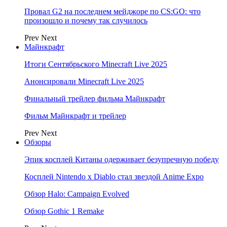
Провал G2 на последнем мейджоре по CS:GO: что
произошло и почему так случилось
Prev
Next
Майнкрафт
Итоги Сентябрьского Minecraft Live 2025
Анонсировали Minecraft Live 2025
Финальный трейлер фильма Майнкрафт
Фильм Майнкрафт и трейлер
Prev
Next
Обзоры
Эпик косплей Китаны одерживает безупречную победу
Косплей Nintendo x Diablo стал звездой Anime Expo
Обзор Halo: Campaign Evolved
Обзор Gothic 1 Remake