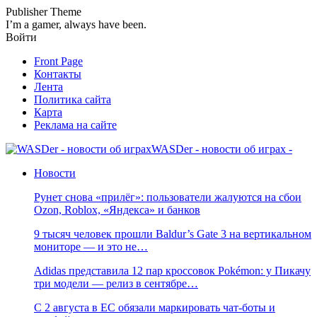
Publisher Theme
I’m a gamer, always have been.
Войти
Front Page
Контакты
Лента
Политика сайта
Карта
Реклама на сайте
WASDer - новости об играх -
Новости
Рунет снова «прилёг»: пользователи жалуются на сбои
Ozon, Roblox, «Яндекса» и банков
9 тысяч человек прошли Baldur’s Gate 3 на вертикальном
мониторе — и это не…
Adidas представила 12 пар кроссовок Pokémon: у Пикачу
три модели — релиз в сентябре…
С 2 августа в ЕС обязали маркировать чат-боты и