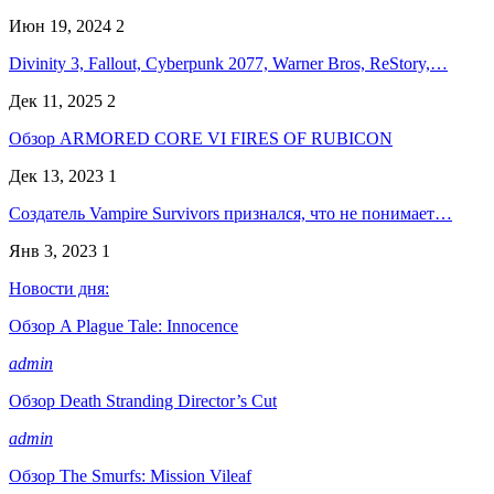
Июн 19, 2024
2
Divinity 3, Fallout, Cyberpunk 2077, Warner Bros, ReStory,…
Дек 11, 2025
2
Обзор ARMORED CORE VI FIRES OF RUBICON
Дек 13, 2023
1
Создатель Vampire Survivors признался, что не понимает…
Янв 3, 2023
1
Новости дня:
Обзор A Plague Tale: Innocence
admin
Обзор Death Stranding Director’s Cut
admin
Обзор The Smurfs: Mission Vileaf