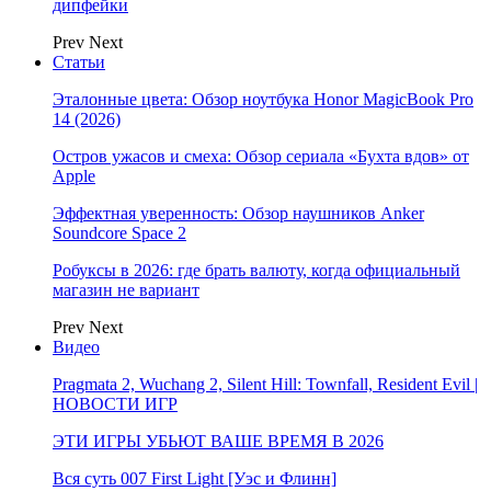
дипфейки
Prev
Next
Статьи
Эталонные цвета: Обзор ноутбука Honor MagicBook Pro
14 (2026)
Остров ужасов и смеха: Обзор сериала «Бухта вдов» от
Apple
Эффектная уверенность: Обзор наушников Anker
Soundcore Space 2
Робуксы в 2026: где брать валюту, когда официальный
магазин не вариант
Prev
Next
Видео
Pragmata 2, Wuchang 2, Silent Hill: Townfall, Resident Evil |
НОВОСТИ ИГР
ЭТИ ИГРЫ УБЬЮТ ВАШЕ ВРЕМЯ В 2026
Вся суть 007 First Light [Уэс и Флинн]