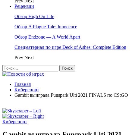
Prev
Next
Рецензии
Обзор High On Life
Обзор A Plague Tale: Innocence
Обзор Endzone — A World Apart
Спецматериал по игре Deck of Ashes: Complete Edition
Prev
Next
Главная
Киберспорт
Gambit выиграла Funspark Ulti 2021 FINALS по CS:GO
Киберспорт
Gambit выиграла Funspark Ulti 2021