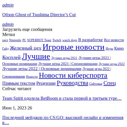
admin
Обзор Ghost of Tsushima Director’s Cut
admin
Загрузить еще сообщения
Метки
В разработке
Все новости
navi
Nintendo
PC
SUPERHOT Team
Twitch
watch dogs
Игровые новости
Железный цех
Кино
Гайд
Игры
Лучшие
Косплей
Лучшие игры 2021 |
Лучшие игры 2021
Основные номинации
Лучшие игры 2021 | Спецноминации
Лучшие игры 2022
Лучшие игры 2022 | Основные номинации
Лучшие игры 2022 |
Новости киберспорта
Спецноминации
Новости
Руководства
Спец
Прямым текстом
Рецензии
Сайтовые
Сейчас читают
Team Spirit одолела BetBoom и стала первой в третьем туре…
Июн 1, 2023
26
Последний мейджор по CS:GO: высокий онлайн и изменения
в…