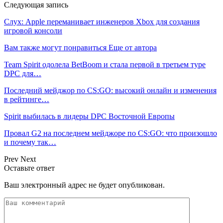
Следующая запись
Слух: Apple переманивает инженеров Xbox для создания
игровой консоли
Вам также могут понравиться
Еще от автора
Team Spirit одолела BetBoom и стала первой в третьем туре
DPC для…
Последний мейджор по CS:GO: высокий онлайн и изменения
в рейтинге…
Spirit выбилась в лидеры DPC Восточной Европы
Провал G2 на последнем мейджоре по CS:GO: что произошло
и почему так…
Prev
Next
Оставьте ответ
Ваш электронный адрес не будет опубликован.