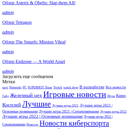
Обзор Asterix & Obelix: Slap them All!
admin
Обзор Tetragon
admin
Обзор The Smurfs: Mission Vileaf
admin
Обзор Endzone — A World Apart
admin
Загрузить еще сообщения
Метки
В разработке
Все новости
navi
Nintendo
PC
SUPERHOT Team
Twitch
watch dogs
Игровые новости
Железный цех
Кино
Гайд
Игры
Лучшие
Косплей
Лучшие игры 2021 |
Лучшие игры 2021
Основные номинации
Лучшие игры 2021 | Спецноминации
Лучшие игры 2022
Лучшие игры 2022 | Основные номинации
Лучшие игры 2022 |
Новости киберспорта
Спецноминации
Новости