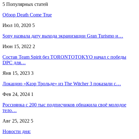
5 Популярных статей
Обзор Death Come True
Июл 10, 2020
5
Sony назвала дату выхода экранизации Gran Turismo и…
Июн 15, 2022
2
Состав Team Spirit без TORONTOTOKYO начал с победы
DPC для…
Янв 15, 2023
3
Локацию «Каэр Трольде» из The Witcher 3 показали с…
Фев 24, 2024
1
Россиянка с 200 тыс подписчиков обнажила своё молодое
тело…
Авг 25, 2022
5
Новости дня: