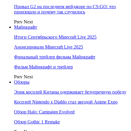
Провал G2 на последнем мейджоре по CS:GO: что
произошло и почему так случилось
Prev
Next
Майнкрафт
Итоги Сентябрьского Minecraft Live 2025
Анонсировали Minecraft Live 2025
Финальный трейлер фильма Майнкрафт
Фильм Майнкрафт и трейлер
Prev
Next
Обзоры
Эпик косплей Китаны одерживает безупречную победу
Косплей Nintendo x Diablo стал звездой Anime Expo
Обзор Halo: Campaign Evolved
Обзор Gothic 1 Remake