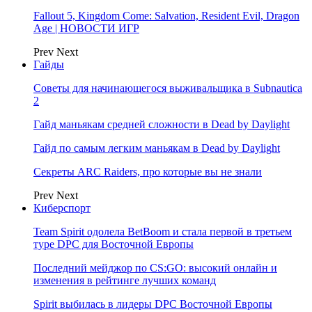
Fallout 5, Kingdom Come: Salvation, Resident Evil, Dragon
Age | НОВОСТИ ИГР
Prev
Next
Гайды
Советы для начинающегося выживальщика в Subnautica
2
Гайд маньякам средней сложности в Dead by Daylight
Гайд по самым легким маньякам в Dead by Daylight
Секреты ARC Raiders, про которые вы не знали
Prev
Next
Киберспорт
Team Spirit одолела BetBoom и стала первой в третьем
туре DPC для Восточной Европы
Последний мейджор по CS:GO: высокий онлайн и
изменения в рейтинге лучших команд
Spirit выбилась в лидеры DPC Восточной Европы