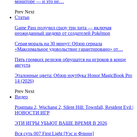
мониторе — и это не…
Prev
Next
Статьи
Game Pass получил сразу три хита — включая
неожиданный шедевр от создателей Pokémon
Серая мораль на 30 минут: Обзор сериала
«Максимальное удовольствие гарантировано» от…
Пять громких релизов обрушатся на игроков в конце
августа
Эталонные цвета: Обзор ноутбука Honor MagicBook Pro
14 (2026)
Prev
Next
Видео
Pragmata 2, Wuchang 2, Silent Hill: Townfall, Resident Evil |
НОВОСТИ ИГР
ЭТИ ИГРЫ УБЬЮТ ВАШЕ ВРЕМЯ В 2026
Вся суть 007 First Light [Уэс и Флинн]