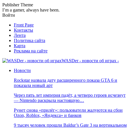
Publisher Theme
I’m a gamer, always have been.
Войти
Front Page
Контакты
Лента
Политика сайта
Карта
Реклама на сайте
WASDer - новости об играх -
Новости
Rockstar назвала дату расширенного показа GTA 6 и
показала новый арт
Через пять лет империя падёт, а четверо героев исчезнут
— Nintendo раскрыла настоящую…
Рунет снова «прилёг»: пользователи жалуются на сбои
Ozon, Roblox, «Яндекса» и банков
9 тысяч человек прошли Baldur’s Gate 3 на вертикальном