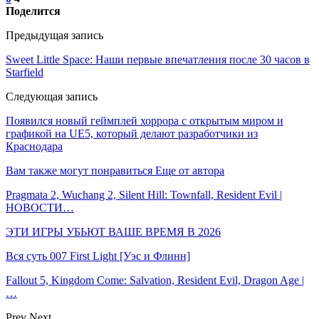
Поделится
Предыдущая запись
Sweet Little Space: Наши первые впечатления после 30 часов в
Starfield
Следующая запись
Появился новый геймплей хоррора с открытым миром и
графикой на UE5, который делают разработчики из
Краснодара
Вам также могут понравиться
Еще от автора
Pragmata 2, Wuchang 2, Silent Hill: Townfall, Resident Evil |
НОВОСТИ…
ЭТИ ИГРЫ УБЬЮТ ВАШЕ ВРЕМЯ В 2026
Вся суть 007 First Light [Уэс и Флинн]
Fallout 5, Kingdom Come: Salvation, Resident Evil, Dragon Age |
…
Prev
Next