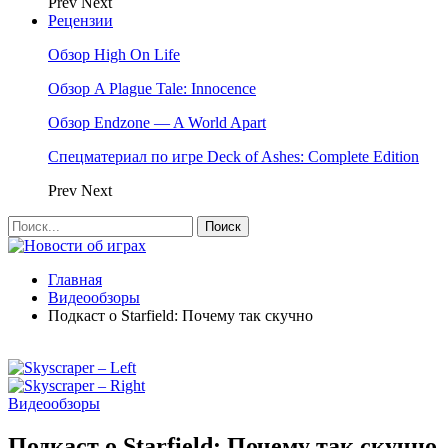
Prev
Next
Рецензии
Обзор High On Life
Обзор A Plague Tale: Innocence
Обзор Endzone — A World Apart
Спецматериал по игре Deck of Ashes: Complete Edition
Prev
Next
Главная
Видеообзоры
Подкаст о Starfield: Почему так скучно
Видеообзоры
Подкаст о Starfield: Почему так скучно